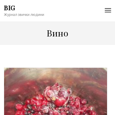
Перейти
BIG
к
Журнал звички людини
содержимому
(нажмите
Enter)
Вино