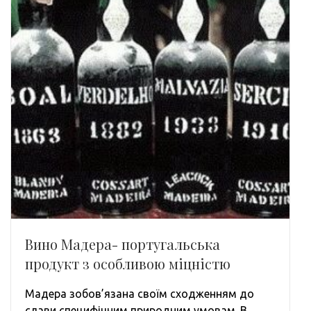
Вино Мадера- португальська
продукт з особливою міцністю
Мадера зобов’язана своїм сходженням до
слави специфічним природним умовам. В