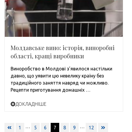
Молдавське вино: історія, виноробні
області, кращі виробники
Виноробство в Молдові з’явилося настільки
давно, що уявити цю невелику країну без
традиційного заняття навряд чи можливо.
Рецепти приготування домашніх …
ДОКЛАДНІШЕ
Навигация
…
…
1
5
6
7
8
9
12