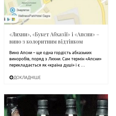
«Лихни», «Букет Абхазії» і «Апсни» –
вино з колоритним відтінком
Вино Апсни – ще одна гордість абхазьких
виноробів, поряд з Лихни. Сам термін «Апсни»
перекладається як «країна душі» і є …
ДОКЛАДНІШЕ