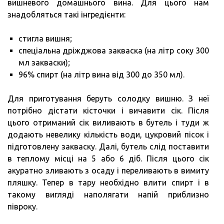
вишневого домашнього вина. Для цього нам
знадобляться такі інгредієнти:
стигла вишня;
спеціальна дріжджова закваска (на літр соку 300
мл закваски);
96% спирт (на літр вина від 300 до 350 мл).
Для приготування беруть солодку вишню. З неї
потрібно дістати кісточки і вичавити сік. Після
цього отриманий сік виливають в бутель і туди ж
додають невелику кількість води, цукровий пісок і
підготовлену закваску. Далі, бутель слід поставити
в теплому місці на 5 або 6 діб. Після цього сік
акуратно зливають з осаду і переливають в вимиту
пляшку. Тепер в тару необхідно влити спирт і в
такому вигляді наполягати напій приблизно
півроку.