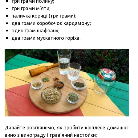
три грами полину;
три грами м’яти;
паличка кориці (три грами);
два грами коробочок кардамону;
один грам шафрану;
два грами мускатного горіха.
Давайте розглянемо, як зробити кріплене домашнє
вино з винограду і трав’яний настойки: