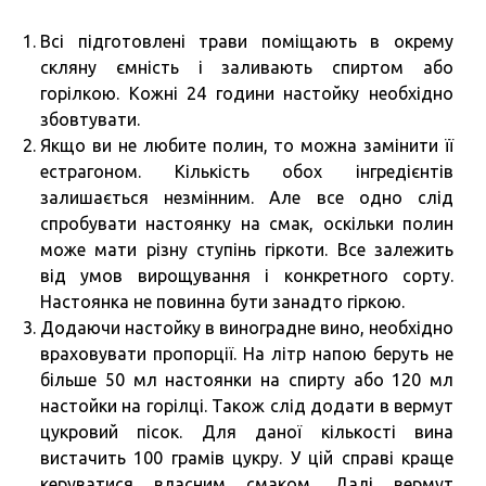
Всі підготовлені трави поміщають в окрему
скляну ємність і заливають спиртом або
горілкою. Кожні 24 години настойку необхідно
збовтувати.
Якщо ви не любите полин, то можна замінити її
естрагоном. Кількість обох інгредієнтів
залишається незмінним. Але все одно слід
спробувати настоянку на смак, оскільки полин
може мати різну ступінь гіркоти. Все залежить
від умов вирощування і конкретного сорту.
Настоянка не повинна бути занадто гіркою.
Додаючи настойку в виноградне вино, необхідно
враховувати пропорції. На літр напою беруть не
більше 50 мл настоянки на спирту або 120 мл
настойки на горілці. Також слід додати в вермут
цукровий пісок. Для даної кількості вина
вистачить 100 грамів цукру. У цій справі краще
керуватися власним смаком. Далі вермут