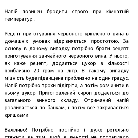
Напій повинен бродити строго при кімнатній
температурі.
Рецепт приготування червоного кріпленого вина в
домашніх умовах відрізняється простотою. За
основу в даному випадку потрібно брати рецепт
приготування звичайного червоного вина. У нього,
як каже рецепт, додається цукор в кількості
приблизно 20 грам на літр. В такому випадку
міцність буде підвищена приблизно на один градус.
Напій потрібно трохи підігріти, а потім розчинити в
ньому цукор. Приготовлений сироп додається до
загального винного складу. Отриманий напій
розливається по банкам, і потім все закривається
кришками.
Важливо! Потрібно постійно і дуже ретельно
стежити за тим, щоб в ємності не потрапляло