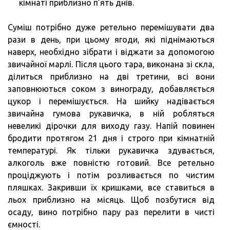
кімнаті приблизно п’ять днів.
Суміш потрібно дуже ретельно перемішувати два
рази в день, при цьому ягоди, які піднімаються
наверх, необхідно зібрати і віджати за допомогою
звичайної марлі. Після цього тара, виконана зі скла,
ділиться приблизно на дві третини, всі вони
заповнюються соком з винограду, добавляється
цукор і перемішується. На шийку надівається
звичайна гумова рукавичка, в ній робляться
невеликі дірочки для виходу газу. Напій повинен
бродити протягом 21 дня і строго при кімнатній
температурі. Як тільки рукавичка здувається,
алкоголь вже повністю готовий. Все ретельно
проціджують і потім розливається по чистим
пляшках. Закривши їх кришками, все ставиться в
льох приблизно на місяць. Щоб позбутися від
осаду, вино потрібно пару раз перелити в чисті
ємності.