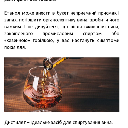
Етанол може внести в букет неприємний присмак і
запах, погіршити органолептику вина, зробити його
важким. І не дивуйтеся, що після вживання вина,
закріпленого промисловим спиртом або
«казенною» горілкою, у вас настануть симптоми
похмілля.
Дистилят – ідеальне засіб для спиртування вина.