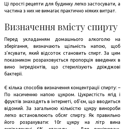
Ці прості рецепти для будинку легко застосувати, а
частина з них не вимагає практично ніяких витрат.
Визначення вмісту спирту
Перед укладанням домашнього алкоголю на
зберігання, визначають щільність напою, щоб
з’ясувати, який відсоток становить спирт. За цим
показником розраховується пропорція введених в
вино інгредієнтів, що стерилізують дріжджові
бактерії.
Є кілька способів визначення концентрації спирту: –
По насиченню напою цукром. Цукристість ягід і
фруктів знаходять в інтернеті, об’єм, що вводиться
відомий. За загальною кількістю цукру винороби
легко встановлюють обсяг спирту. Як правильно
його розрахувати: 10г цукру на літр вина
еквівалентні 6% етанолу. – Для вимірювань