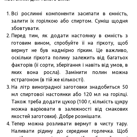
Всі рослинні компоненти засипати в ємність,
залити їх горілкою або спиртом. Суміш щодня
збовтувати.
Перед тим, як додати настоянку в ємність з
готовим вином, спробуйте її на гіркоту, щоб
вермут не був надмірно гірким. Це важливо,
оскільки гіркота полину залежить від багатьох
факторів (її сорти, зберігання і навіть від умов, в
яких вона росла). Замінити полин можна
естрагоном (в тій же кількості).
На літр виноградної заготовки знадобиться 50
мл спиртової настоянки або 120 мл на горілці.
Також треба додати цукор (100 г, кількість цукру
можна варіювати в залежності від смакових
якостей заготовки). Добре розмішати.
Тепер можна розливати вермут в чисту тару.
Наливати рідину до середини горлечка. Щоб