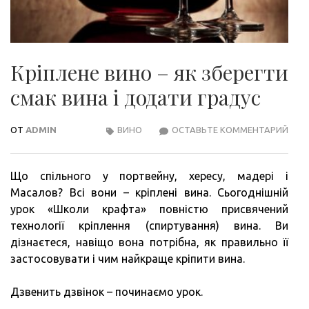
Кріплене вино – як зберегти
смак вина і додати градус
ОТ
ADMIN
ВИНО
ОСТАВЬТЕ КОММЕНТАРИЙ
КРІП
ВИН
–
Що спільного у портвейну, хересу, мадері і
ЯК
Масалов? Всі вони – кріплені вина. Сьогоднішній
ЗБЕ
урок «Школи крафта» повністю присвячений
СМА
технології кріплення (спиртування) вина. Ви
ВИН
дізнаєтеся, навіщо вона потрібна, як правильно її
І
застосовувати і чим найкраще кріпити вина.
ДОД
ГРА
Дзвенить дзвінок – починаємо урок.