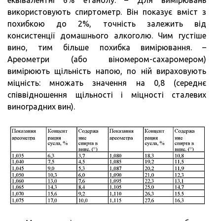
використовують спиртометр. Він показує вміст з
похибкою до 2%, точність залежить від
консистенції домашнього алкоголю. Чим густіше
вино, тим більше похибка вимірювання. –
Ареометри (або віномером-сахаромером)
вимірюють щільність напою, по ній вираховують
міцність: множать значення на 0,8 (середнє
співвідношення щільності і міцності сталевих
виноградних вин).