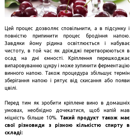
Цей процес дозволяє сповільнити, а в підсумку і
повністю припинити процес бродіння напою.
Завдяки йому рідина освітлюється і набуває
чистоту, в той час як дріжджі перетворюються в
осад на дні ємності. Кріплення перешкоджає
випаровуванню цукру і може зупинити ферментацію
винного напою. Також процедура збільшує термін
зберігання напою і рятує від скисання або появи
цвілі.
Перед тим як зробити кріплене вино в домашніх
умовах, необхідно дочекатися, щоб напій мав
міцність більше 10%.
Такий продукт також має
свої різновиди з різною кількістю спирту в
складі: