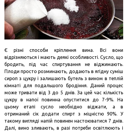
Є різні способи кріплення вина. Всі вони
відрізняються і мають деякі особливості. Сусло, що
бродить, під час спиртування не віджимають.
Плоди просто розминають, додають в ягідну суміш
сироп з цукру і залишають бутель з вином в теплій
кімнаті для подальшого бродіння. Даний процес
може тривати від 3 до 5 днів. За цей час кількість
цукру в напої повинна опуститися до 7-9%. На
цьому етапі сусло необхідно віджати, а в
отриманий сік додати спирт з міцністю 90%. У
такому вигляді напій повинен настоюватися 7 днів.
Далі, вино зливають, в разі потреби освітлюють і