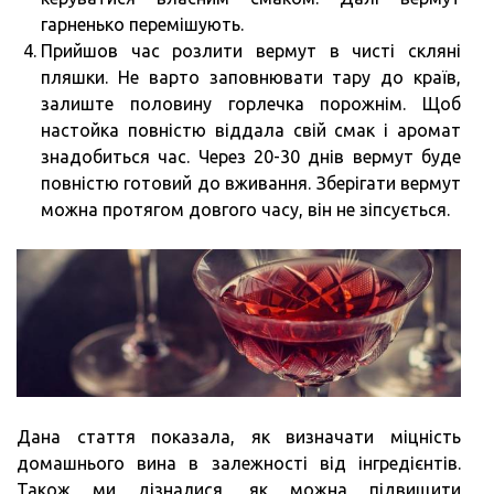
гарненько перемішують.
Прийшов час розлити вермут в чисті скляні
пляшки. Не варто заповнювати тару до країв,
залиште половину горлечка порожнім. Щоб
настойка повністю віддала свій смак і аромат
знадобиться час. Через 20-30 днів вермут буде
повністю готовий до вживання. Зберігати вермут
можна протягом довгого часу, він не зіпсується.
Дана стаття показала, як визначати міцність
домашнього вина в залежності від інгредієнтів.
Також ми дізналися, як можна підвищити