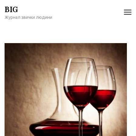
Перейти
BIG
к
Журнал звички людини
содержимому
(нажмите
Enter)