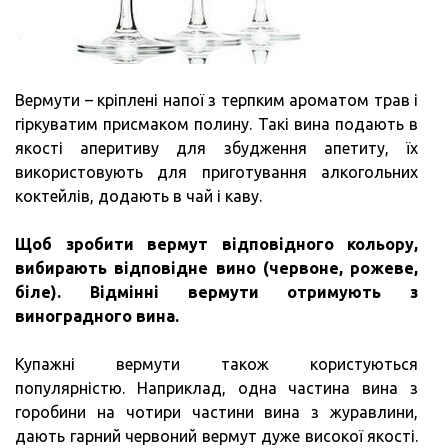
Вермути – кріплені напої з терпким ароматом трав і
гіркуватим присмаком полину. Такі вина подають в
якості аперитиву для збудження апетиту, їх
використовують для приготування алкогольних
коктейлів, додають в чай і каву.
Щоб зробити вермут відповідного кольору,
вибирають відповідне вино (червоне, рожеве,
біле).
Відмінні вермути отримують з
виноградного вина.
Купажні вермути також користуються
популярністю. Наприклад, одна частина вина з
горобини на чотири частини вина з журавлини,
дають гарний червоний вермут дуже високої якості.