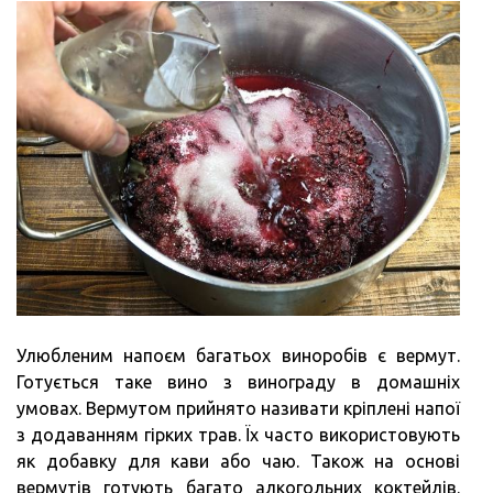
Улюбленим напоєм багатьох виноробів є вермут.
Готується таке вино з винограду в домашніх
умовах. Вермутом прийнято називати кріплені напої
з додаванням гірких трав. Їх часто використовують
як добавку для кави або чаю. Також на основі
вермутів готують багато алкогольних коктейлів.