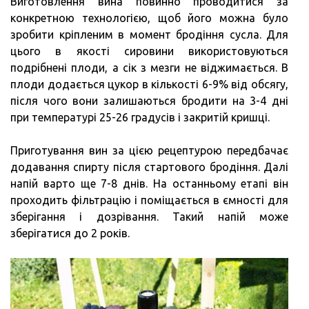
Виготовлення вина повинно проводитися за
конкретною технологією, щоб його можна було
зробити кріпленим в момент бродіння сусла. Для
цього в якості сировини використовуються
подрібнені плоди, а сік з мезги не віджимається. В
плоди додається цукор в кількості 6-9% від обсягу,
після чого вони залишаються бродити на 3-4 дні
при температурі 25-26 градусів і закритій кришці.
Приготування вин за цією рецептурою передбачає
додавання спирту після стартового бродіння. Далі
напій варто ще 7-8 днів. На останньому етапі він
проходить фільтрацію і поміщається в ємності для
зберігання і дозрівання. Такий напій може
зберігатися до 2 років.