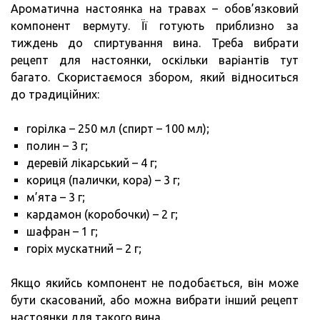
Ароматична настоянка на травах – обов’язковий
компонент вермуту. Її готують приблизно за
тиждень до спиртування вина. Треба вибрати
рецепт для настоянки, оскільки варіантів тут
багато. Скористаємося збором, який відноситься
до традиційних:
горілка – 250 мл (спирт – 100 мл);
полин – 3 г;
деревій лікарський – 4 г;
кориця (палички, кора) – 3 г;
м’ята – 3 г;
кардамон (коробочки) – 2 г;
шафран – 1 г;
горіх мускатний – 2 г;
Якщо якийсь компонент не подобається, він може
бути скасований, або можна вибрати інший рецепт
настоянки для такого вина.