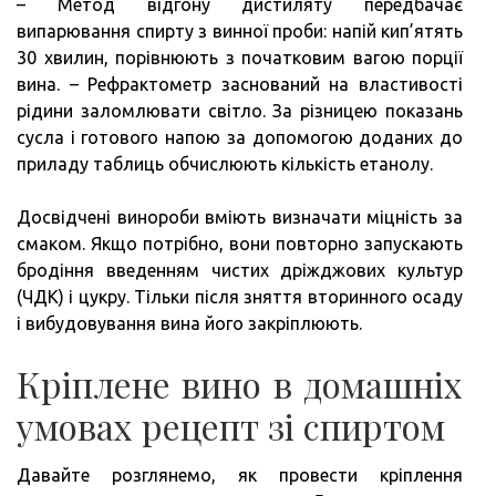
– Метод відгону дистиляту передбачає
випарювання спирту з винної проби: напій кип’ятять
30 хвилин, порівнюють з початковим вагою порції
вина. – Рефрактометр заснований на властивості
рідини заломлювати світло. За різницею показань
сусла і готового напою за допомогою доданих до
приладу таблиць обчислюють кількість етанолу.
Досвідчені винороби вміють визначати міцність за
смаком. Якщо потрібно, вони повторно запускають
бродіння введенням чистих дріжджових культур
(ЧДК) і цукру. Тільки після зняття вторинного осаду
і вибудовування вина його закріплюють.
Кріплене вино в домашніх
умовах рецепт зі спиртом
Давайте розглянемо, як провести кріплення