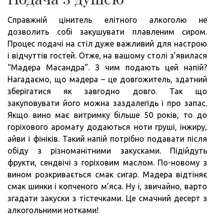
Справжній цінитель елітного алкоголю не
дозволить собі закушувати плавленим сиром.
Процес подачі на стіл дуже важливий для настрою
і відчуттів гостей. Отже, на вашому столі з’явилася
“Мадера Масандра”. З чим подають цей напій?
Нагадаємо, що мадера – це довгожитель, здатний
зберігатися як завгодно довго. Так що
закуповувати його можна заздалегідь і про запас.
Якщо вино має витримку більше 50 років, то до
горіхового аромату додаються ноти груші, інжиру,
айви і фініків. Такий напій потрібно подавати після
обіду з різноманітними закусками. Підійдуть
фрукти, сендвічі з горіховим маслом. По-новому з
вином розкривається смак сигар. Мадера відтіняє
смак шинки і копченого м’яса. Ну і, звичайно, варто
згадати закуски з тістечками. Це смачний десерт з
алкогольними нотками!