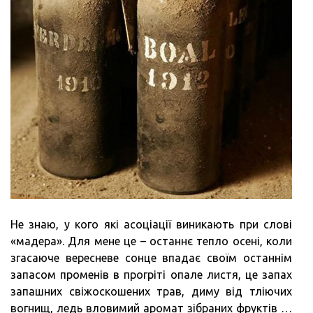
Не знаю, у кого які асоціації виникають при слові
«мадера». Для мене це – останнє тепло осені, коли
згасаюче вересневе сонце впадає своїм останнім
запасом променів в прогріті опале листя, це запах
запашних свіжоскошених трав, диму від тліючих
вогнищ, ледь вловимий аромат зібраних фруктів …