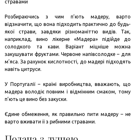
стравами
Розбираючись з чим п’ють мадеру, варто
відзначити, що вона підходить практично до будь-
якої страви, завдяки різноманіттю видів. Так,
наприклад, вино лікерне «Мадера» підійде до
солодкого та кави. Варіант міцніше можна
закушувати фруктами. Червоне напівсолодке – для
м’яса. За рахунок кислотності, до мадері підходять
навіть цитруси.
У Португалії – країні виробництва, вважають, що
мадера володіє повним і відмінним смаком, тому
п’ють це вино без закуски.
Єдине обмеження, як правильно пити мадеру – не
варто вживати її з рибними стравами.
Подача з душею