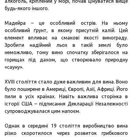
алкоголь, кріплений у морі, почав цінуватися вище
будь-якого іншого.
Мадейра – це особливий острів. На ньому
особливий ґрунт, в якому присутній калій. Цей
елемент впливає на смакові якості винограду.
Зробити надійний льох в такій землі було
неможливо, тому вино спочатку зберігалося на
горищах під дахом, що створювало природну
«сауну».
XVIII століття стало дуже важливим для вина. Воно
було поширене в Америці, Європі, Азії, Африці. Його
пили в усіх країнах. Навіть важлива сторінка в
історії США – підписання Декларації Незалежності
супроводжувалася цим напоєм.
Однак в середині 19 століття виробництво вина
різко скоротилося через розвиток грибкового