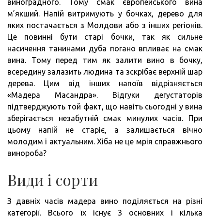
виноградного. Тому смак європейського вина
м’якший. Напій витримують у бочках, дерево для
яких постачається з Молдови або з інших регіонів.
Це повинні бути старі бочки, так як сильне
насичення танинами дуба погано впливає на смак
вина. Тому перед тим як залити вино в бочку,
всередину залазить людина та зскрібає верхній шар
дерева. Цим від інших напоїв відрізняється
«Мадера Масандра». Відгуки дегустаторів
підтверджують той факт, що навіть сьогодні у вина
зберігається незабутній смак минулих часів. При
цьому напій не старіє, а залишається вічно
молодим і актуальним. Хіба не це мрія справжнього
винороба?
Види і сорти
З давніх часів мадера вино поділяється на різні
категорії. Всього їх існує 3 основних і кілька