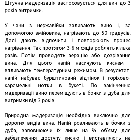
Штучна мадеризація застосовується для вин до 3
років витримки.
У чани з нержавійки заливають вино і, за
допомогою змійовика, нагрівають до 50 градусів.
Далі дають відпочити і повторюють процес
нагрівання. Так протягом 3-6 місяців роблять кілька
разів. Потім проводять аерацію або дозрівання
вина. Для цього напій насичують киснем і
впливають температурним режимом. В результаті
напій набуває бурштиновий відтінок і горіхово-
карамельні нотки в букеті. По закінченню
мадеризації вино переміщують в бочки з дуба для
витримки від 3 років.
Природна мадеризація необхідна виключно для
дорогих видів вина. Напій розливають в бочки з
дуба, заповнюючи їх лише на ¾ об’єму для
забезпечення доступу кисню і виставляють на