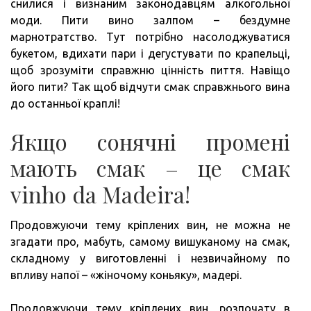
снилися і визнаним законодавцям алкогольної
моди. Пити вино залпом – бездумне
марнотратство. Тут потрібно насолоджуватися
букетом, вдихати пари і дегустувати по крапельці,
щоб зрозуміти справжню цінність пиття. Навіщо
його пити? Так щоб відчути смак справжнього вина
до останньої краплі!
Якщо сонячні промені
мають смак – це смак
vinho da Madeira!
Продовжуючи тему кріплених вин, не можна не
згадати про, мабуть, самому вишуканому на смак,
складному у виготовленні і незвичайному по
впливу напої – «жіночому коньяку», мадері.
Продовжуючи тему кріплених вин, розпочату в