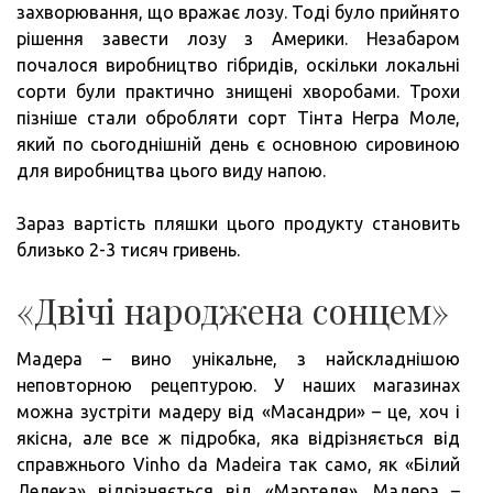
захворювання, що вражає лозу. Тоді було прийнято
рішення завести лозу з Америки. Незабаром
почалося виробництво гібридів, оскільки локальні
сорти були практично знищені хворобами. Трохи
пізніше стали обробляти сорт Тінта Негра Моле,
який по сьогоднішній день є основною сировиною
для виробництва цього виду напою.
Зараз вартість пляшки цього продукту становить
близько 2-3 тисяч гривень.
«Двічі народжена сонцем»
Мадера – вино унікальне, з найскладнішою
неповторною рецептурою. У наших магазинах
можна зустріти мадеру від «Масандри» – це, хоч і
якісна, але все ж підробка, яка відрізняється від
справжнього Vinho da Madeira так само, як «Білий
Лелека» відрізняється від «Мартеля». Мадера –