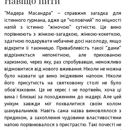
Навіщо пити
“Мадера Масандра” – справжня загадка для
істинного гурмана, адже це “чоловічий” по міцності
напій з істинно “жіночою” сутністю. Це вино
порівнюють з жінкою-загадкою, жінкою-кокеткою,
здатною подарувати небачене досі насолоду, якщо
відкрити її таємницю. Привабливість такої “дами”
відрізняється непомітною, але прихованою
харизмою, через яку, раз спробувавши, неможливо
відмовитися від нового вживання. Ніколи не можна
було назвати це вино іміджевим напоєм. Ніколи
його присутність на святковому столі не було
обов’язковим. Це не херес і не портвейн, хоча ці
вина і близькі за походженням до мадері. Але цей
унікум завжди міг похвалитися своїм колом
шанувальників. Навіть сама назва вимовлялося з
придихом, а захоплення чудовими властивостями
напою порівнювалося з пристрастю. Такі почесті не