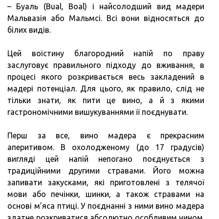
– Буаль (Bual, Boal) і найсолодший вид мадери
Мальвазія або Мальмсі. Всі вони відносяться до
білих видів.
Цей воістину благородний напій по праву
заслуговує правильного підходу до вживання, в
процесі якого розкривається весь закладений в
мадері потенціал. Для цього, як правило, слід не
тільки знати, як пити це вино, а й з якими
гастрономічними вишукуваннями її поєднувати.
Перш за все, вино мадера є прекрасним
аперитивом. В охолодженому (до 17 градусів)
вигляді цей напій непогано поєднується з
традиційними другими стравами. Його можна
запивати закусками, які приготовлені з телячої
мови або печінки, шинки, а також стравами на
основі м’яса птиці. У поєднанні з ними вино мадера
здатне розкриватися абсолютно особливим чином.