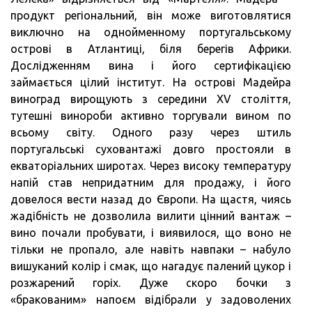
продукт регіональний, він може виготовлятися
виключно на однойменному португальському
острові в Атлантиці, біля берегів Африки.
Дослідженням вина і його сертифікацією
займається цілий інститут. На острові Мадейра
виноград вирощують з середини XV століття,
тутешні винороби активно торгували вином по
всьому світу. Одного разу через штиль
португальські суховантажі довго простояли в
екваторіальних широтах. Через високу температуру
напій став непридатним для продажу, і його
довелося вести назад до Європи. На щастя, чиясь
жадібність не дозволила вилити цінний вантаж –
вино почали пробувати, і виявилося, що воно не
тільки не пропало, але навіть навпаки – набуло
вишуканий колір і смак, що нагадує палений цукор і
розжарений горіх. Дуже скоро бочки з
«бракованим» напоєм відібрали у задоволених