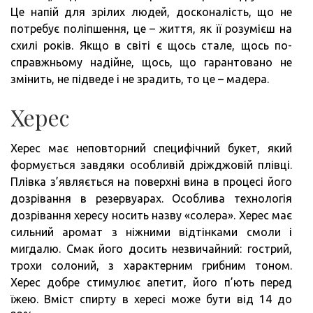
Це напій для зрілих людей, досконалість, що не
потребує поліпшення, це – життя, як її розумієш на
схилі років. Якщо в світі є щось стале, щось по-
справжньому надійне, щось, що гарантовано не
змінить, не підведе і не зрадить, то це – мадера.
Херес
Херес має неповторний специфічний букет, який
формується завдяки особливій дріжджовій плівці.
Плівка з’являється на поверхні вина в процесі його
дозрівання в резервуарах. Особлива технологія
дозрівання хересу носить назву «солера». Херес має
сильний аромат з ніжними відтінками смоли і
мигдалю. Смак його досить незвичайний: гострий,
трохи солоний, з характерним грибним тоном.
Херес добре стимулює апетит, його п’ють перед
їжею. Вміст спирту в хересі може бути від 14 до