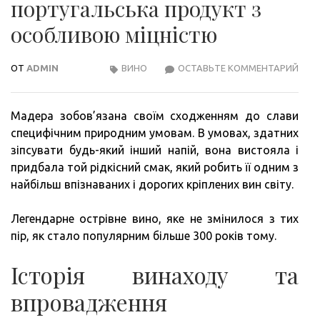
португальська продукт з
особливою міцністю
ОТ
ADMIN
ВИНО
ОСТАВЬТЕ КОММЕНТАРИЙ
ВИН
МАД
ПОР
Мадера зобов’язана своїм сходженням до слави
ПРО
специфічним природним умовам. В умовах, здатних
З
зіпсувати будь-який інший напій, вона вистояла і
ОСО
придбала той рідкісний смак, який робить її одним з
МІЦ
найбільш впізнаваних і дорогих кріплених вин світу.
Легендарне острівне вино, яке не змінилося з тих
пір, як стало популярним більше 300 років тому.
Історія винаходу та
впровадження