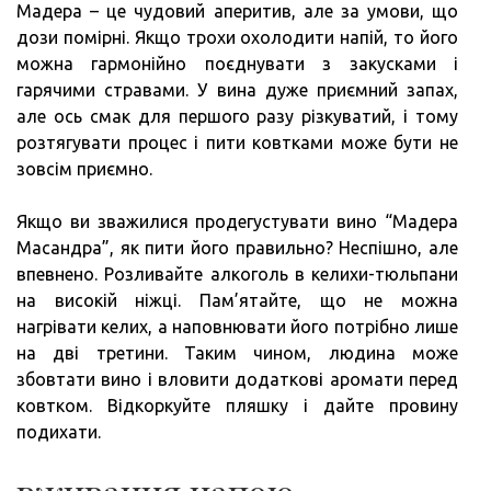
Мадера – це чудовий аперитив, але за умови, що
дози помірні. Якщо трохи охолодити напій, то його
можна гармонійно поєднувати з закусками і
гарячими стравами. У вина дуже приємний запах,
але ось смак для першого разу різкуватий, і тому
розтягувати процес і пити ковтками може бути не
зовсім приємно.
Якщо ви зважилися продегустувати вино “Мадера
Масандра”, як пити його правильно? Неспішно, але
впевнено. Розливайте алкоголь в келихи-тюльпани
на високій ніжці. Пам’ятайте, що не можна
нагрівати келих, а наповнювати його потрібно лише
на дві третини. Таким чином, людина може
збовтати вино і вловити додаткові аромати перед
ковтком. Відкоркуйте пляшку і дайте провину
подихати.