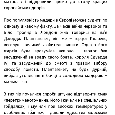
матросів і відправили прямо до столу кращих
європейських дворів.
Про популярність мадери в Європі можна судити по
одному цікавому факту. За часів війни Червоної та
Білої троянд в Лондоні жив товариш на ім’я
Джордж Плантагенет, він же – герцог Кларенс,
веселун і великий любитель випити. Одна з його
жартів була зрозуміла невірно – герцог був
засуджений за зраду свого брата, короля Едуарда
IV, та засуджений до смерті з правом вибору
способу помсти. Плантагенет, не будь дурний,
вибрав утоплення в бочці з солодкою мадерою –
мальвазією.
З тих пір почалися спроби штучно відтворити смак
«перетриманого» вина. Його і качали на спеціальних
гойдалках, і мучили при високих температурах у
особливих «банях», і давали «дихати» морським