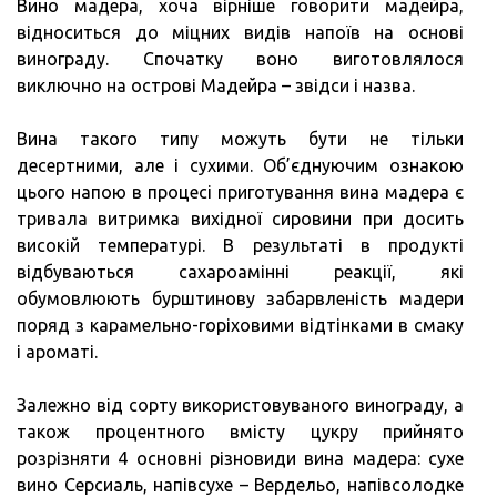
Вино мадера, хоча вірніше говорити мадейра,
відноситься до міцних видів напоїв на основі
винограду. Спочатку воно виготовлялося
виключно на острові Мадейра – звідси і назва.
Вина такого типу можуть бути не тільки
десертними, але і сухими. Об’єднуючим ознакою
цього напою в процесі приготування вина мадера є
тривала витримка вихідної сировини при досить
високій температурі. В результаті в продукті
відбуваються сахароамінні реакції, які
обумовлюють бурштинову забарвленість мадери
поряд з карамельно-горіховими відтінками в смаку
і ароматі.
Залежно від сорту використовуваного винограду, а
також процентного вмісту цукру прийнято
розрізняти 4 основні різновиди вина мадера: сухе
вино Серсиаль, напівсухе – Вердельо, напівсолодке