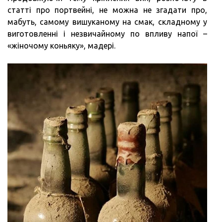
статті про портвейні, не можна не згадати про,
мабуть, самому вишуканому на смак, складному у
виготовленні і незвичайному по впливу напої –
«жіночому коньяку», мадері.