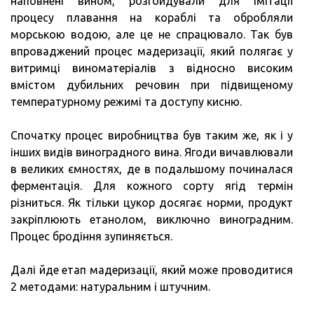
наповнені вином, розгойдували для імітації
процесу плавання на кораблі та обробляли
морською водою, але це не спрацювало. Так був
впроваджений процес мадеризації, який полягає у
витримці виноматеріалів з відносно високим
вмістом дубильних речовин при підвищеному
температурному режимі та доступу кисню.
Спочатку процес виробництва був таким же, як і у
інших видів виноградного вина. Ягоди вичавлювали
в великих ємностях, де в подальшому починалася
ферментація. Для кожного сорту ягід термін
різниться. Як тільки цукор досягає норми, продукт
закріплюють етанолом, виключно виноградним.
Процес бродіння зупиняється.
Далі йде етап мадеризації, який може проводитися
2 методами: натуральним і штучним.