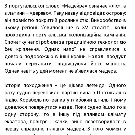
З португальської слово «Мадейра» означає «ліс», а
з латини – «дерево». Таку назву відповідає острову:
він повністю покритий рослинністю. Виноробство в
цьому регіоні з’явилося ще в XV столітті, коли
проходила португальська колонізаційна кампанія.
Спочатку напої робили за традиційною технологією
без кріплення. Однак напої не справлялися з
довгою подорожжю в інші країни. Надалі продукт
почали переганяти, підвищуючи його міцність.
Однак навіть у цей момент не з’явилася мадера.
Історія походження – це цікава легенда. Одного
разу судно перевозило партію вина з Португалії в
Індію. Корабель потрапив у глибокий штиль, і йому
довелося повернутися назад. Поки судно йшло то в
одну сторону, то в іншу під впливом клімату
екватора, повітря і качки, вино перетворилося в
першу справжню пляшку мадери. З того моменту