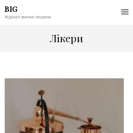
Перейти
BIG
к
Журнал звички людини
содержимому
(нажмите
Enter)
Лікери