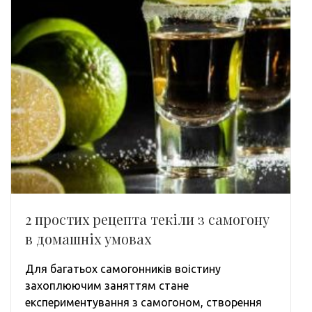
2 простих рецепта текіли з самогону
в домашніх умовах
Для багатьох самогонників воістину
захоплюючим заняттям стане
експериментування з самогоном, створення