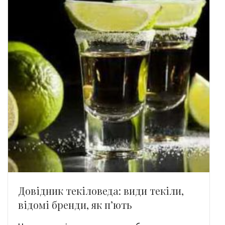
Довідник текіловеда: види текіли,
відомі бренди, як п’ють