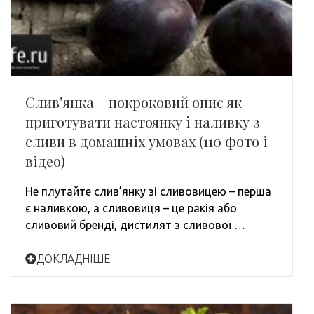
Слив’янка – покроковий опис як
приготувати настоянку і наливку з
сливи в домашніх умовах (110 фото і
відео)
Не плутайте слив’янку зі сливовицею – перша
є наливкою, а сливовиця – це ракія або
сливовий бренді, дистилят з сливової …
ДОКЛАДНІШЕ