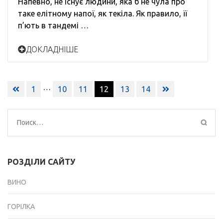
Напевно, не існує людини, яка б не чула про
таке елітному напої, як текіла. Як правило, її
п’ють в тандемі …
ДОКЛАДНІШЕ
Навигация
…
1
10
11
12
13
14
по
записям
Найти:
РОЗДІЛИ САЙТУ
ВИНО
ГОРІЛКА