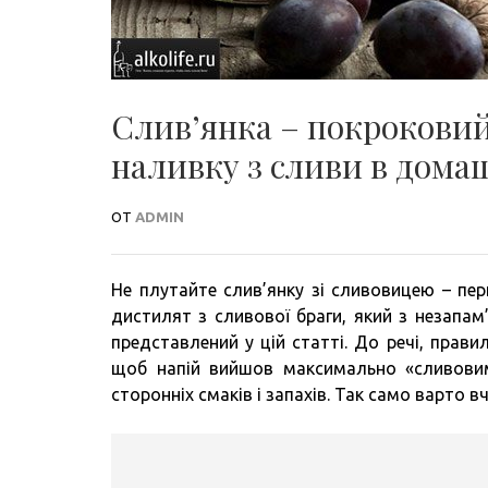
Слив’янка – покроковий
наливку з сливи в домашн
ОТ
ADMIN
Не плутайте слив’янку зі сливовицею – пер
дистилят з сливової браги, який з незапам
представлений у цій статті. До речі, прав
щоб напій вийшов максимально «сливовим»
сторонніх смаків і запахів. Так само варто в