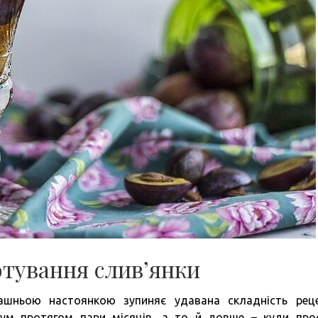
отування слив’янки
шньою настоянкою зупиняє удавана складність реце
мум протягом пари місяців, а то й довше – куди про