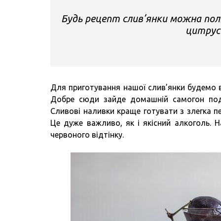
Будь рецепт слив’янки можна полі
цитрусо
Для приготування нашої слив’янки будемо в
Добре сюди зайде домашній самогон подві
Сливові наливки краще готувати з злегка пе
Це дуже важливо, як і якісний алкоголь. Н
червоного відтінку.