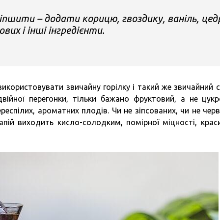
пшити – додати корицю, гвоздику, ваніль, цед
вих і інші інгредієнти.
икористовувати звичайну горілку і такий же звичайний с
йної перегонки, тільки бажано фруктовий, а не цукр
респілих, ароматних плодів. Чи не зіпсованих, чи не черв
апій виходить кисло-солодким, помірної міцності, крас