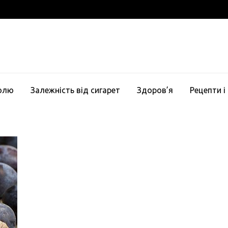
голю
Залежність від сигарет
Здоров’я
Рецепти і