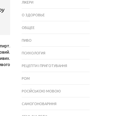
ЛІКЕРИ
В
ру
ДОМАШНІХ
О ЗДОРОВЬЕ
УМОВАХ
(110
ОБЩЕЕ
ФОТО
І
ПИВО
ВІДЕО)
пирт.
овий.
ПСИХОЛОГИЯ
ивих.
ивого
РЕЦЕПТИ І ПРИГОТУВАННЯ
РОМ
РОСІЙСЬКОЮ МОВОЮ
САМОГОНОВАРІННЯ