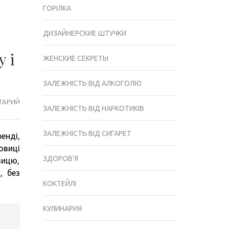
ГОРІЛКА
ДИЗАЙНЕРСКИЕ ШТУЧКИ
 і
ЖЕНСКИЕ СЕКРЕТЫ
ЗАЛЕЖНІСТЬ ВІД АЛКОГОЛЮ
ТАРИЙ
СЛИВ’ЯНКА
ЗАЛЕЖНІСТЬ ВІД НАРКОТИКІВ
–
ПОКРОКОВИЙ
ЗАЛЕЖНІСТЬ ВІД СИГАРЕТ
енді,
ОПИС
овиці
ЯК
ЗДОРОВ'Я
вицю,
ПРИГОТУВАТИ
, без
НАСТОЯНКУ
КОКТЕЙЛІ
І
НАЛИВКУ
КУЛИНАРИЯ
З
СЛИВИ