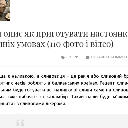
 опис як приготувати настоянку
іх умовах (110 фото і відео)
ЛІКЕРИ
ОСТАВЬТЕ КОММЕН
ша є наливкою, а сливовиця – це ракія або сливовий бр
’ятних часів роблять в балканських країнах. Рецепт слив
ильним буде готувати всі наливки зі сливи саме на сливо
, вже вибачте за каламбур. Такий напій буде м’яким
чинити і з сливовими лікерами.