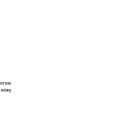
могою
 нову