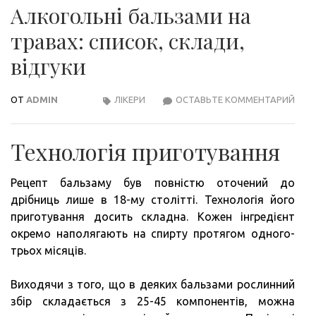
Алкогольні бальзами на
травах: список, склади,
відгуки
ОТ
ADMIN
ЛІКЕРИ
ОСТАВЬТЕ КОММЕНТАРИЙ
АЛК
БАЛ
НА
Технологія приготування
ТРА
СПИ
Рецепт бальзаму був повністю оточений до
СКЛ
дрібниць лише в 18-му столітті. Технологія його
ВІД
приготування досить складна. Кожен інгредієнт
окремо наполягають на спирту протягом одного-
трьох місяців.
Виходячи з того, що в деяких бальзами рослинний
збір складається з 25-45 компонентів, можна