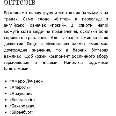
біттерів
Розглянемо першу групу алкогольних бальзамів на
травах. Саме слово «біттер» в перекладі з
англійської означає «гіркий». Ці спиртні напої
можуть мати медичне призначення, оскільки вони
сприяють травленню. Але також їх вживають як
дижестив. Якщо в лікувальних напоях смак має
другорядне значення, то в барних біттерах
важливо, щоб кожен компонент рослинного збору
гармоніював з іншими. Найбільш відомими
бальзамами є:
«Амаро Лучано».
«Апероль».
«Араукани».
«Бенедектін».
«Бехеровка».
«Бііренбург».