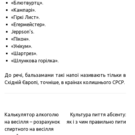
«Блютвуртц».
«Кампарі».
«Гіркі Лист».
«Егермейстер».
Jeppson’s.
«Пікон».
«Унікум».
«Шартрез».
«Шлункова горілка».
До речі, бальзамами такі напої називають тільки в
Східній Європі, точніше, в країнах колишнього СРСР.
Навигация
Калькулятор алкоголю
Культура пиття абсенту:
по
на весілля – розрахунок
як і з чим правильно пити
записям
спиртного на весілля