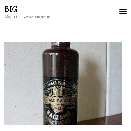
Перейти
BIG
к
Журнал звички людини
содержимому
(нажмите
Enter)