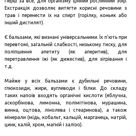
Перш за все, для організму цінний рослинний збір.
Екстракція дозволяє витягти корисні речовини з
трав і перенести їх на спирт (горілку, коньяк або
інший дистилят).
Є бальзами, які визнані універсальними. Їх п’ють при
перевтомі, загальній слабкості, низькому тиску, для
поліпшення апетиту (як аперитив), для
перетравлення їжі (як дижестив), для зігрівання і
т.д.
Майже у всіх бальзами є дубильні речовини,
глюкозиди, жири, вуглеводи і білки. До складу
таких напоїв входять органічні кислоти (яблучна,
аскорбінова, лимонна, полімітінова, мурашина,
винна, оцтова, лінолева і стеаринова), а також
мінерали (мідь, кобальт, кальцій, марганець, натрій,
цинк, калій, хром, магній і залізо).