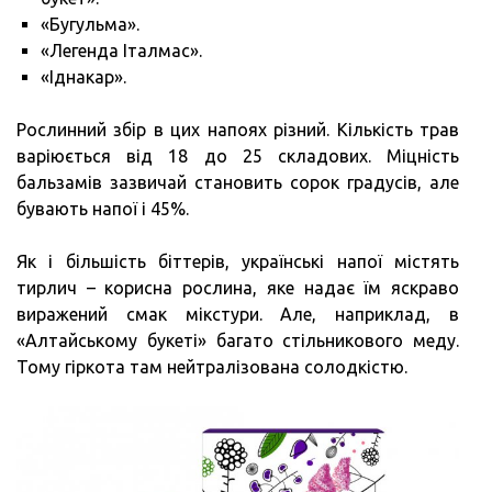
«Бугульма».
«Легенда Італмас».
«Іднакар».
Рослинний збір в цих напоях різний. Кількість трав
варіюється від 18 до 25 складових. Міцність
бальзамів зазвичай становить сорок градусів, але
бувають напої і 45%.
Як і більшість біттерів, українські напої містять
тирлич – корисна рослина, яке надає їм яскраво
виражений смак мікстури. Але, наприклад, в
«Алтайському букеті» багато стільникового меду.
Тому гіркота там нейтралізована солодкістю.