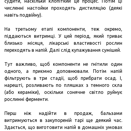
судити, наскільки клопіткий це процес. Потім ці
численні настойки проходять дистиляцію (деякі
навіть подвійну).
На третьому етапі компоненти, теж окремо,
піддаються витримці. У цей період, який триває
близько місяця, лікарські властивості рослин
переходять в напій. Далі слід купажування сумішей.
Тут важливо, щоб компоненти не гнітили один
одного, а приємно доповнювали. Потім напій
фільтрують в три стадії, щоб прибрати осад. І,
нарешті, розливають по пляшках з темного скла
(або кераміки), оскільки сонячне світло руйнує
рослинні ферменти.
Перш ніж надійти в продаж, бальзами
витримуються в закупореній тарі ще деякий час.
Здається, що виготовити напій в домашніх умовах