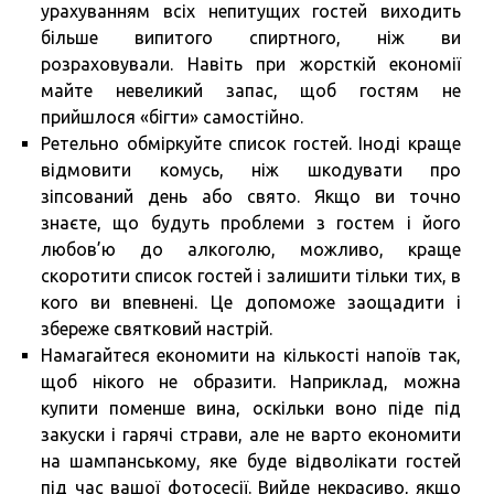
урахуванням всіх непитущих гостей виходить
більше випитого спиртного, ніж ви
розраховували. Навіть при жорсткій економії
майте невеликий запас, щоб гостям не
прийшлося «бігти» самостійно.
Ретельно обміркуйте список гостей. Іноді краще
відмовити комусь, ніж шкодувати про
зіпсований день або свято. Якщо ви точно
знаєте, що будуть проблеми з гостем і його
любов’ю до алкоголю, можливо, краще
скоротити список гостей і залишити тільки тих, в
кого ви впевнені. Це допоможе заощадити і
збереже святковий настрій.
Намагайтеся економити на кількості напоїв так,
щоб нікого не образити. Наприклад, можна
купити поменше вина, оскільки воно піде під
закуски і гарячі страви, але не варто економити
на шампанському, яке буде відволікати гостей
під час вашої фотосесії. Вийде некрасиво, якщо