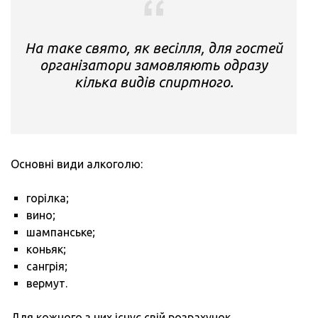
На таке свято, як весілля, для гостей
організатори замовляють одразу
кілька видів спиртного.
Основні види алкоголю:
горілка;
вино;
шампанське;
коньяк;
сангрія;
вермут.
Для кожного з них існує свій розрахунок.