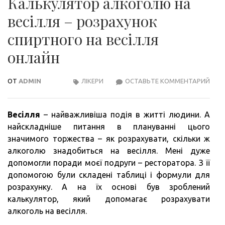
Калькулятор алкоголю на
весілля – розрахунок
спиртного на весілля
онлайн
ОТ
ADMIN
ЛІКЕРИ
ОСТАВЬТЕ КОММЕНТАРИЙ
КАЛ
АЛК
НА
Весілля
– найважливіша подія в житті людини. А
ВЕСІ
найскладніше питання в плануванні цього
–
значимого торжества – як розрахувати, скільки ж
РОЗ
алкоголю знадобиться на весілля. Мені дуже
СПИ
допомогли поради моєї подруги – ресторатора. З її
НА
допомогою були складені таблиці і формули для
ВЕСІ
розрахунку. А на їх основі був зроблений
ОНЛ
калькулятор, який допомагає розрахувати
алкоголь на весілля.