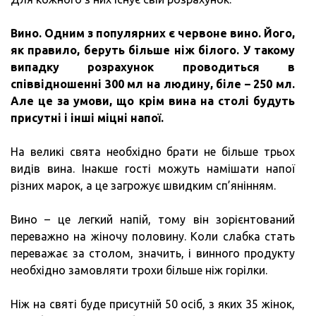
Вино.
Одним з популярних є червоне вино.
Його,
як правило, беруть більше ніж білого.
У такому
випадку розрахунок проводиться в
співвідношенні 300 мл на людину, біле – 250 мл.
Але це за умови, що крім вина на столі будуть
присутні і інші міцні напої.
На великі свята необхідно брати не більше трьох
видів вина. Інакше гості можуть намішати напої
різних марок, а це загрожує швидким сп’янінням.
Вино – це легкий напій, тому він зорієнтований
переважно на жіночу половину. Коли слабка стать
переважає за столом, значить, і винного продукту
необхідно замовляти трохи більше ніж горілки.
Ніж на святі буде присутній 50 осіб, з яких 35 жінок,