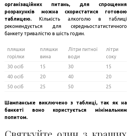
організаційних питань, для спрощення
розрахунків можна скористатися готовою
таблицею.
Кількість алкоголю в таблиці
рекомендується для середньостатистичного
банкету тривалістю в шість годин.
пляшки
пляшки
Літри питної
літри
горілки
вина
води
соку
30 осіб
15
30
15
40 осіб
20
40
20
50 осіб
25
50
25
Шампанське виключено з таблиці, так як на
банкеті воно користується мінімальним
попитом.
Святкуйте один з кращих