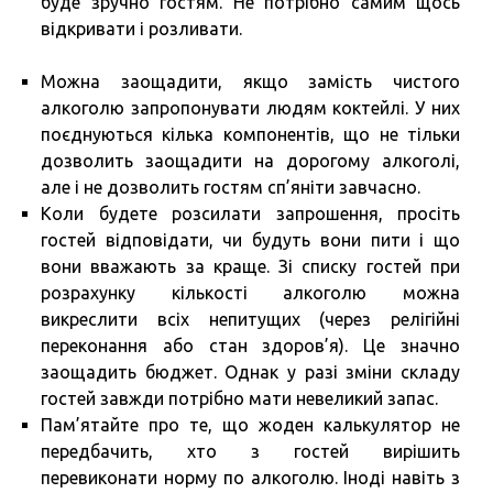
буде зручно гостям. Не потрібно самим щось
відкривати і розливати.
Можна заощадити, якщо замість чистого
алкоголю запропонувати людям коктейлі. У них
поєднуються кілька компонентів, що не тільки
дозволить заощадити на дорогому алкоголі,
але і не дозволить гостям сп’яніти завчасно.
Коли будете розсилати запрошення, просіть
гостей відповідати, чи будуть вони пити і що
вони вважають за краще. Зі списку гостей при
розрахунку кількості алкоголю можна
викреслити всіх непитущих (через релігійні
переконання або стан здоров’я). Це значно
заощадить бюджет. Однак у разі зміни складу
гостей завжди потрібно мати невеликий запас.
Пам’ятайте про те, що жоден калькулятор не
передбачить, хто з гостей вирішить
перевиконати норму по алкоголю. Іноді навіть з