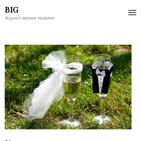
Перейти
BIG
к
Журнал звички людини
содержимому
(нажмите
Enter)