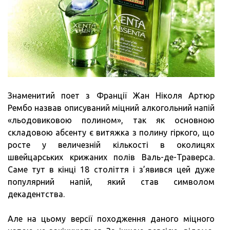
Знаменитий поет з Франції Жан Ніколя Артюр
Рембо назвав описуваний міцний алкогольний напій
«льодовиковою полином», так як основною
складовою абсенту є витяжка з полину гіркого, що
росте у величезній кількості в околицях
швейцарських крижаних полів Валь-де-Траверса.
Саме тут в кінці 18 століття і з’явився цей дуже
популярний напій, який став символом
декадентства.
Але на цьому версії походження даного міцного