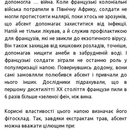
допомогла … війна. Коли французькі колоніальні
війська потрапили в Північну Африку, солдати не
могли протистояти малярії, поки хтось не зрозумів,
що абсент допомагає захиститися від інфекції.
Напій не тільки лікував, а й служив профілактикою
для французів, які не звикли до екзотичного вірусу.
Він також захищав від кишкових розладів, точніше,
допомагав нищити амеби в забрудненій воді. І
французькі солдати зіграли не останню роль у
популяризації напою. Повернувшись додому, вони
самі замовляли полюбився абсент і привчали до
нього інших. Дослідники підрахували, що в
першому десятилітті ХХ століття французи пили в
6 разів більше «зеленої феї», ніж вина.
Корисні властивості цього напою визначає його
фітосклад. Так, завдяки екстрактам трав, абсент
можна вважати цілющим при: