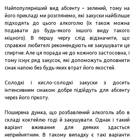
Найпопулярніший вид абсенту – зелений, тому на
його прикладі ми розглянемо, які закуски найбільше
підходять до цього алкоголю (їх також можна
подавати до будь-якого іншого виду такого
міцного). В першу чергу слід відзначити, що
справжні любителі рекомендують не закушувати це
спиртне. Але ця порада не до кожного застосовна, і
тому існує ряд закусок, які допоможуть доповнити
смак напою без будь-яких втрат його якостей.
Солодкі і кисло-солодкі закуски з досить
інтенсивним смаком добре підійдуть для абсенту
через його гіркоту.
Поширена думка, що розбавлений алкоголь або в
складі коктейлю годі й закушувати. Однак і такий
варіант вживання для деяких здасться
неприйнятним. В такому випадку є такі варіанти