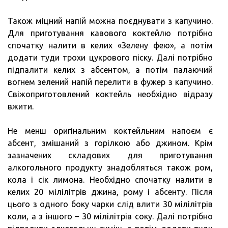
Також міцний напій можна поєднувати з капучино.
Для приготування кавового коктейлю потрібно
спочатку налити в келих «Зелену фею», а потім
додати туди трохи цукрового піску. Далі потрібно
підпалити келих з абсентом, а потім палаючий
вогнем зелений напій перелити в фужер з капучино.
Свіжоприготовлений коктейль необхідно відразу
вжити.
Не менш оригінальним коктейльним напоєм є
абсент, змішаний з горілкою або джином. Крім
зазначених складових для приготування
алкогольного продукту знадобляться також ром,
кола і сік лимона. Необхідно спочатку налити в
келих 20 мілілітрів джина, рому і абсенту. Після
цього з одного боку чарки слід влити 30 мілілітрів
коли, а з іншого – 30 мілілітрів соку. Далі потрібно