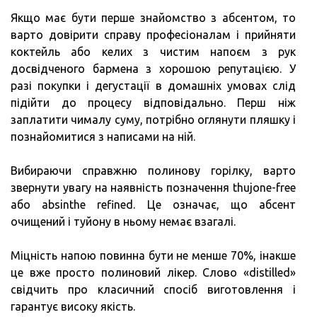
Якщо має бути перше знайомство з абсентом, то
варто довірити справу професіоналам і прийняти
коктейль або келих з чистим напоєм з рук
досвідченого бармена з хорошою репутацією. У
разі покупки і дегустації в домашніх умовах слід
підійти до процесу відповідально. Перш ніж
заплатити чималу суму, потрібно оглянути пляшку і
познайомитися з написами на ній.
Вибираючи справжню полинову горілку, варто
звернути увагу на наявність позначення thujone-free
або absinthe refined. Це означає, що абсент
очищений і туйону в ньому немає взагалі.
Міцність напою повинна бути не менше 70%, інакше
це вже просто полиновий лікер. Слово «distilled»
свідчить про класичний спосіб виготовлення і
гарантує високу якість.