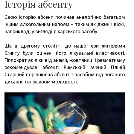
Історія абсенту
Свою історію абсент починав аналогічно багатьом
іншим алкогольним напоям – таким як джин і віскі,
наприклад, у вигляді лікарського засобу.
Ще в другому столітті до нашої ери жителями
Єгипту були оцінені його лікувальні властивості.
Гіппократ як ліки від анемії, жовтяниці і ревматизму
рекомендував абсент. Римський вчений Пліній
Старший порівнював абсент з засобом від поганого
дихання і еліксиром молодості.