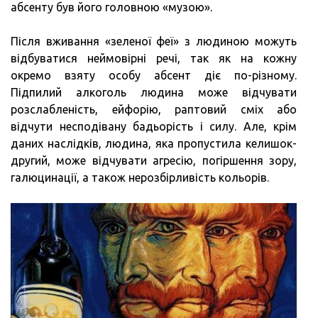
абсенту був його головною «музою».
Після вживання «зеленої феї» з людиною можуть
відбуватися неймовірні речі, так як на кожну
окремо взяту особу абсент діє по-різному.
Підпилий алкоголь людина може відчувати
розслабленість, ейфорію, раптовий сміх або
відчути несподівану бадьорість і силу. Але, крім
даних наслідків, людина, яка пропустила келишок-
другий, може відчувати агресію, погіршення зору,
галюцинації, а також нерозбірливість кольорів.