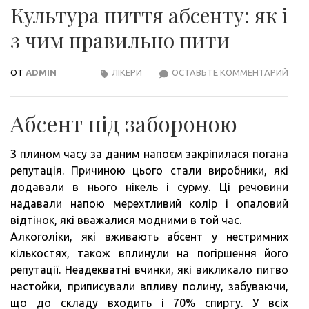
Культура пиття абсенту: як і
з чим правильно пити
ОТ
ADMIN
ЛІКЕРИ
ОСТАВЬТЕ КОММЕНТАРИЙ
КУЛ
ПИТ
АБС
Абсент під забороною
ЯК
І
З плином часу за даним напоєм закріпилася погана
З
репутація. Причиною цього стали виробники, які
ЧИМ
додавали в нього нікель і сурму. Ці речовини
ПРА
надавали напою мерехтливий колір і опаловий
ПИТ
відтінок, які вважалися модними в той час.
Алкоголіки, які вживають абсент у нестримних
кількостях, також вплинули на погіршення його
репутації. Неадекватні вчинки, які викликало питво
настойки, приписували впливу полину, забуваючи,
що до складу входить і 70% спирту. У всіх