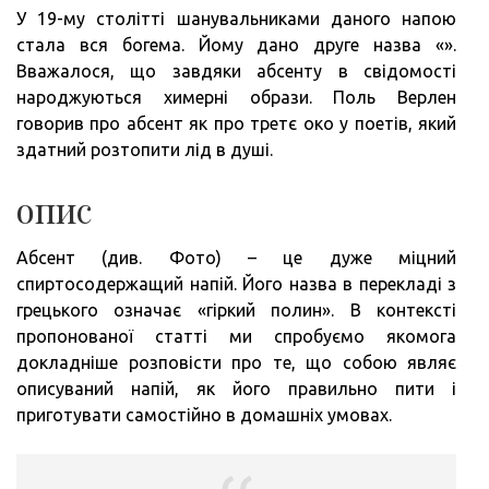
У 19-му столітті шанувальниками даного напою
стала вся богема. Йому дано друге назва «».
Вважалося, що завдяки абсенту в свідомості
народжуються химерні образи. Поль Верлен
говорив про абсент як про третє око у поетів, який
здатний розтопити лід в душі.
опис
Абсент (див. Фото) – це дуже міцний
спиртосодержащий напій. Його назва в перекладі з
грецького означає «гіркий полин». В контексті
пропонованої статті ми спробуємо якомога
докладніше розповісти про те, що собою являє
описуваний напій, як його правильно пити і
приготувати самостійно в домашніх умовах.