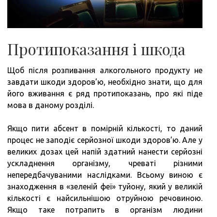
Протипоказання і шкода
Щоб після розпивання алкогольного продукту не
завдати шкоди здоров’ю, необхідно знати, що для
його вживання є ряд протипоказань, про які піде
мова в даному розділі.
Якщо пити абсент в помірній кількості, то даний
процес не заподіє серйозної шкоди здоров’ю. Але у
великих дозах цей напій здатний нанести серйозні
ускладнення організму, чреваті різними
непередбачуваними наслідками. Всьому виною є
знаходження в «зеленій феї» туйону, який у великій
кількості є найсильнішою отруйною речовиною.
Якщо таке потрапить в організм людини