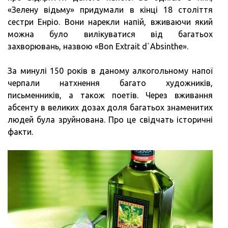
«Зелену відьму» придумали в кінці 18 століття
сестри Енріо. Вони нарекли напій, вживаючи який
можна було вилікуватися від багатьох
захворювань, назвою «Bon Extrait d`Absinthe».
За минулі 150 років в даному алкогольному напої
черпали натхнення багато художників,
письменників, а також поетів. Через вживання
абсенту в великих дозах доля багатьох знаменитих
людей була зруйнована. Про це свідчать історичні
факти.