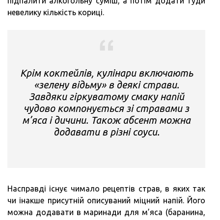
підпалити алкогольну суміш, а потім додати туди
невелику кількість кориці.
Крім коктейлів, кулінари включають
«зелену відьму» в деякі страви.
Завдяки гіркуватому смаку напій
чудово компонується зі стравами з
м’яса і дичини. Також абсент можна
додавати в різні соуси.
Насправді існує чимало рецептів страв, в яких так
чи інакше присутній описуваний міцний напій. Його
можна додавати в маринади для м’яса (баранина,