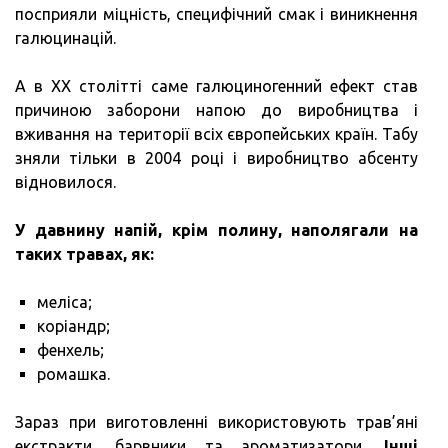
посприяли міцність, специфічний смак і виникнення
галюцинацій.
А в XX столітті саме галюциногенний ефект став
причиною заборони напою до виробництва і
вживання на території всіх європейських країн. Табу
зняли тільки в 2004 році і виробництво абсенту
відновилося.
У давнину напій, крім полину,
наполягали на
таких травах, як:
меліса;
коріандр;
фенхель;
ромашка.
Зараз при виготовленні використовують трав’яні
екстракти, барвники та ароматизатори.
Інші