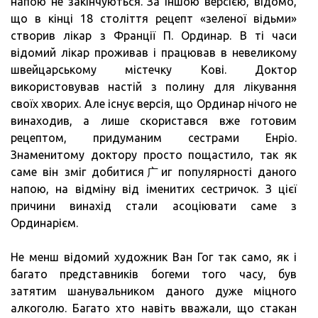
напою не закінчуються. За іншою версією, відомо,
що в кінці 18 століття рецепт «зеленої відьми»
створив лікар з Франції П. Ординар. В ті часи
відомий лікар проживав і працював в невеликому
швейцарському містечку Кові. Доктор
використовував настій з полину для лікування
своїх хворих. Але існує версія, що Ординар нічого не
винаходив, а лише скористався вже готовим
рецептом, придуманим сестрами Енріо.
Знаменитому доктору просто пощастило, так як
саме він зміг добитися广иг популярності даного
напою, на відміну від іменитих сестричок. З цієї
причини винахід стали асоціювати саме з
Ординарієм.
Не менш відомий художник Ван Гог так само, як і
багато представників богеми того часу, був
затятим шанувальником даного дуже міцного
алкоголю. Багато хто навіть вважали, що стакан