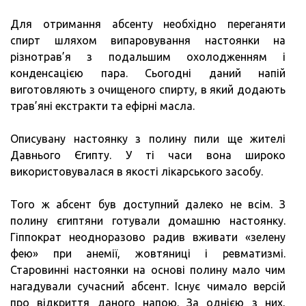
Для отримання абсенту необхідно переганяти
спирт шляхом випаровування настоянки на
різнотрав’я з подальшим охолодженням і
конденсацією пара. Сьогодні даний напій
виготовляють з очищеного спирту, в який додають
трав’яні екстракти та ефірні масла.
Описувану настоянку з полину пили ще жителі
Давнього Єгипту. У ті часи вона широко
використовувалася в якості лікарського засобу.
Того ж абсент був доступний далеко не всім. З
полину єгиптяни готували домашню настоянку.
Гіппократ неодноразово радив вживати «зелену
фею» при анемії, жовтяниці і ревматизмі.
Старовинні настоянки на основі полину мало чим
нагадували сучасний абсент. Існує чимало версій
про відкриття даного напою. За однією з них,