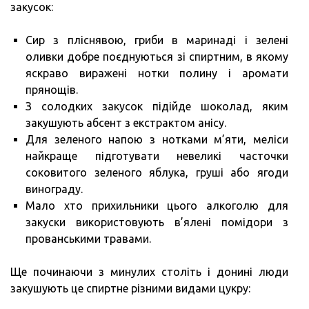
закусок:
Сир з пліснявою, гриби в маринаді і зелені
оливки добре поєднуються зі спиртним, в якому
яскраво виражені нотки полину і аромати
прянощів.
З солодких закусок підійде шоколад, яким
закушують абсент з екстрактом анісу.
Для зеленого напою з нотками м’яти, меліси
найкраще підготувати невеликі часточки
соковитого зеленого яблука, груші або ягоди
винограду.
Мало хто прихильники цього алкоголю для
закуски використовують в’ялені помідори з
прованськими травами.
Ще починаючи з минулих століть і донині люди
закушують це спиртне різними видами цукру: