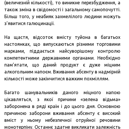
(величезній кількості), то виникне перезбудження, а
також зміна в свідомості і загальному самопочутті.
Більш того, у неабияк захмелілого людини можуть
з’явитися галюцинації.
На щастя, відсоток вмісту туйона в багатьох
настоянках, що випускаються різними торговими
марками, піддається найсуворішому контролю
компетентними державними органами. Необхідно
пам’ятати, що даний продукт є дуже міцним
алкогольним напоєм. Вживання абсенту в надмірній
кількості може закінчитися важким похміллям.
Багато шанувальників даного міцного напою
цікавляться, з якої причини «зелена відьма»
заборонена в ряді країн і до цього дня. Основною
причиною заборони вживання абсенту є високий
вміст у ньому небезпечної отруйної речовини
монотерпіну. Останнє здатне викликати залежність