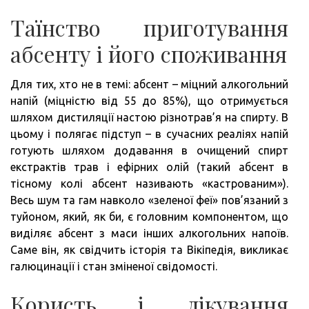
Таїнство приготування
абсенту і його споживання
Для тих, хто не в темі: абсент – міцний алкогольний
напій (міцністю від 55 до 85%), що отримується
шляхом дистиляції настою різнотрав’я на спирту. В
цьому і полягає підступ – в сучасних реаліях напій
готують шляхом додавання в очищений спирт
екстрактів трав і ефірних олій (такий абсент в
тісному колі абсент називають «кастрованим»).
Весь шум та гам навколо «зеленої феї» пов’язаний з
туйоном, який, як би, є головним компонентом, що
виділяє абсент з маси інших алкогольних напоїв.
Саме він, як свідчить історія та Вікіпедія, викликає
галюцинації і стан зміненої свідомості.
Користь і лікування