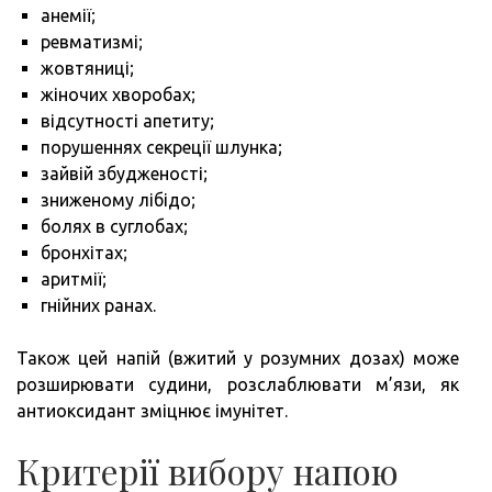
анемії;
ревматизмі;
жовтяниці;
жіночих хворобах;
відсутності апетиту;
порушеннях секреції шлунка;
зайвій збудженості;
зниженому лібідо;
болях в суглобах;
бронхітах;
аритмії;
гнійних ранах.
Також цей напій (вжитий у розумних дозах) може
розширювати судини, розслаблювати м’язи, як
антиоксидант зміцнює імунітет.
Критерії вибору напою