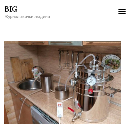
Перейти
BIG
к
Журнал звички людини
содержимому
(нажмите
Enter)