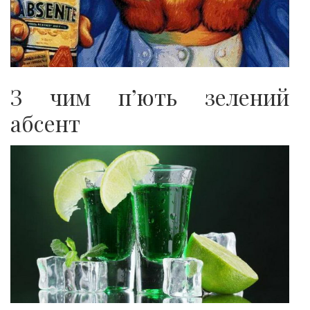
З чим п’ють зелений
абсент