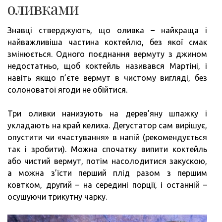
оливками
Знавці стверджують, що оливка – найкраща і
найважливіша частина коктейлю, без якої смак
змінюється. Одного поєднання вермуту з джином
недостатньо, щоб коктейль називався Мартіні, і
навіть якщо п’єте вермут в чистому вигляді, без
солоноватої ягоди не обійтися.
Три оливки нанизують на дерев’яну шпажку і
укладають на край келиха. Дегустатор сам вирішує,
опустити чи «частування» в напій (рекомендується
так і зробити). Можна спочатку випити коктейль
або чистий вермут, потім насолодитися закускою,
а можна з’їсти перший плід разом з першим
ковтком, другий – на середині порції, і останній –
осушуючи трикутну чарку.