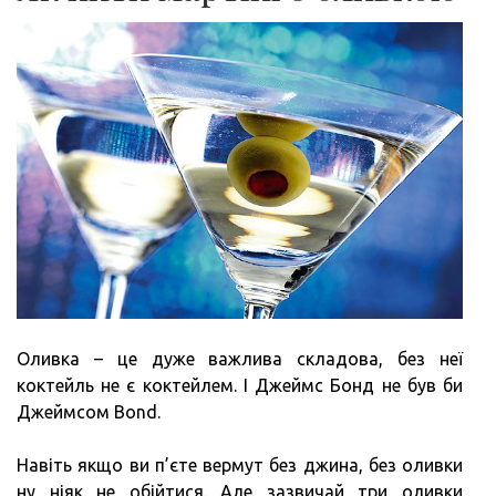
Оливка – це дуже важлива складова, без неї
коктейль не є коктейлем. І Джеймс Бонд не був би
Джеймсом Bond.
Навіть якщо ви п’єте вермут без джина, без оливки
ну ніяк не обійтися. Але зазвичай три оливки