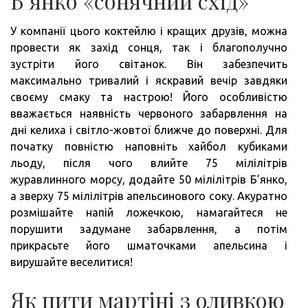
Б’янко «сонячний схід»
У компанії цього коктейлю і кращих друзів, можна
провести як захід сонця, так і благополучно
зустріти його світанок. Він забезпечить
максимально тривалий і яскравий вечір завдяки
своєму смаку та настрою! Його особливістю
вважається наявність червоного забарвлення на
дні келиха і світло-жовтої ближче до поверхні. Для
початку повністю наповніть хайбол кубиками
льоду, після чого влийте 75 мілілітрів
журавлинного морсу, додайте 50 мілілітрів Б’янко,
а зверху 75 мілілітрів апельсинового соку. Акуратно
розмішайте напій ложечкою, намагайтеся не
порушити задумане забарвлення, а потім
прикрасьте його шматочками апельсина і
вирушайте веселитися!
Як пити мартіні з оливкою