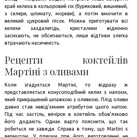
край келиха в кольоровий сік (буряковий, вишневий,
з селери, шпинату, моркви), а потім вмочити в
великий цукровий пісок. Можна приготувати всі
келихи заздалегідь, кристалики відмінно
засихають, не обсипаються, лише відтінки злегка
втрачають насиченість.
Рецепти коктейлів
Мартіні з оливами
Коли згадується Мартіні, то відразу ж
представляється конусоподібний келих з напоєм,
який прикрашений шпажкою з оливкою. Плід оливи
давно став невід’ємним атрибутом цього напою.
Під час застіль, вечірок в коктейль обов’язково
його додають. Однак варто пояснити, що так
робиться не завжди. Справа в тому, що Martini є
вермутом. У пляшки при його виготовленні не