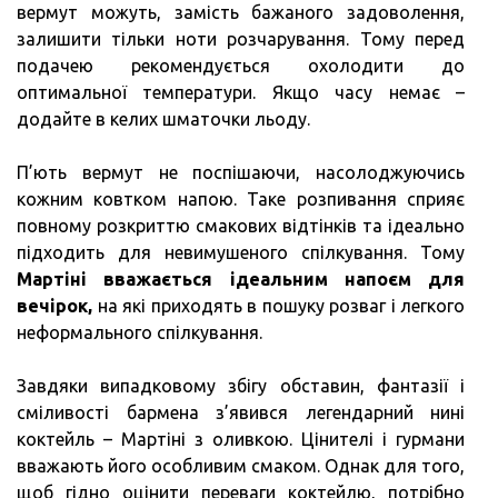
вермут можуть, замість бажаного задоволення,
залишити тільки ноти розчарування. Тому перед
подачею рекомендується охолодити до
оптимальної температури. Якщо часу немає –
додайте в келих шматочки льоду.
П’ють вермут не поспішаючи, насолоджуючись
кожним ковтком напою. Таке розпивання сприяє
повному розкриттю смакових відтінків та ідеально
підходить для невимушеного спілкування. Тому
Мартіні вважається ідеальним напоєм для
вечірок,
на які приходять в пошуку розваг і легкого
неформального спілкування.
Завдяки випадковому збігу обставин, фантазії і
сміливості бармена з’явився легендарний нині
коктейль – Мартіні з оливкою. Цінителі і гурмани
вважають його особливим смаком. Однак для того,
щоб гідно оцінити переваги коктейлю, потрібно