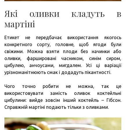
Які оливки кладуть в
мартіні
Етикет не передбачає використання якогось
конкретного сорту, головне, щоб ягоди були
свіжими. Можна взяти плоди без начинки або
оливки, фаршировані часником, синім сиром,
цибулею, анчоусами, мигдалем. Усі ці варіації
урізноманітнюють смак і додадуть пікантності.
Чого точно робити не можна, так це
використовувати замість оливок коктейльні
цибулини: вийде зовсім інший коктейль – Гібсон.
Справжній мартіні подають тільки з оливками.