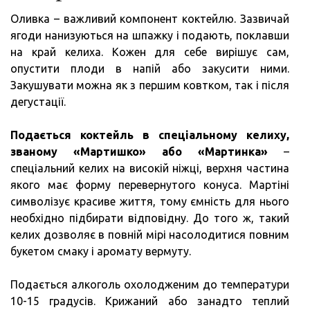
Оливка – важливий компонент коктейлю. Зазвичай
ягоди нанизуються на шпажку і подають, поклавши
на край келиха. Кожен для себе вирішує сам,
опустити плоди в напій або закусити ними.
Закушувати можна як з першим ковтком, так і після
дегустації.
Подається коктейль в спеціальному келиху,
званому «Мартишко» або «Мартинка»
–
спеціальний келих на високій ніжці, верхня частина
якого має форму перевернутого конуса. Мартіні
символізує красиве життя, тому ємність для нього
необхідно підбирати відповідну. До того ж, такий
келих дозволяє в повній мірі насолодитися повним
букетом смаку і аромату вермуту.
Подається алкоголь охолодженим до температури
10-15 градусів. Крижаний або занадто теплий