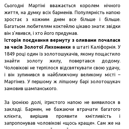
Сьогодні Мартіні вважається королем нічного
життя, на думку всіх барменів. Популярність напою
зростає з кожним днем все більше і більше.
Багатьом любителям коктейлю цікаво знати: звідки
він з’явився, і хто його придумав.
Історія поєднання вермуту з оливами почалася
за часів Золотої Лихоманки
в штаті Каліфорнія. У
1849 році один із золотошукачів, якому пощастило
знайти золоту жилу, повертався додому.
Чоловікові не терпілося відсвяткувати свою удачу,
і він зупинився в найближчому великому місті –
Мартінез. У першому ж ліпшому барі золотошукач
замовив шампанського.
За іронією долі, ігристого напою не виявилося в
закладі. Бармен, не бажаючи втрачати багатого
клієнта, вирішив проявити кмітливість і
запропонував чоловікові «щось краще». Сам же на