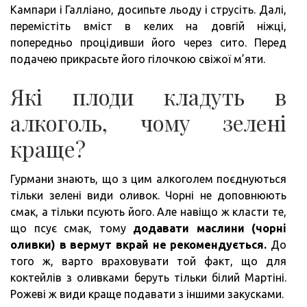
Кампари і Галліано, досипьте льоду і струсіть. Далі,
перемістіть вміст в келих на довгій ніжці,
попередньо процідивши його через сито. Перед
подачею прикрасьте його гілочкою свіжої м’яти.
Які плоди кладуть в
алкоголь, чому зелені
краще?
Гурмани знають, що з цим алкоголем поєднуються
тільки зелені види оливок. Чорні не доповнюють
смак, а тільки псують його. Але навіщо ж класти те,
що псує смак, тому
додавати маслини (чорні
оливки) в вермут вкрай не рекомендується.
До
того ж, варто враховувати той факт, що для
коктейлів з оливками беруть тільки білий Мартіні.
Рожеві ж види краще подавати з іншими закусками.