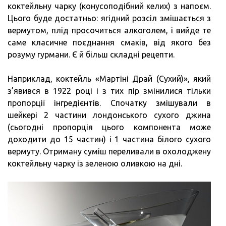
коктейльну чарку (конусоподібний келих) з напоєм.
Цього буде достатньо: ягідний розсіл змішається з
вермутом, плід просочиться алкоголем, і вийде те
саме класичне поєднання смаків, від якого без
розуму гурмани. Є й більш складні рецепти.
Наприклад, коктейль «Мартіні Драй (Сухий)», який
з’явився в 1922 році і з тих пір змінилися тільки
пропорції інгредієнтів. Спочатку змішували в
шейкері 2 частини лондонського сухого джина
(сьогодні пропорція цього компонента може
доходити до 15 частин) і 1 частина білого сухого
вермуту. Отриману суміш переливали в охолоджену
коктейльну чарку із зеленою оливкою на дні.