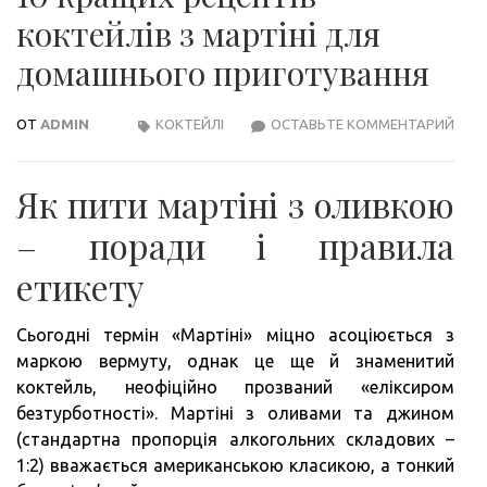
коктейлів з мартіні для
домашнього приготування
ОТ
ADMIN
КОКТЕЙЛІ
ОСТАВЬТЕ КОММЕНТАРИЙ
10
КРА
РЕЦ
Як пити мартіні з оливкою
КОК
З
– поради і правила
МАРТ
етикету
ДЛЯ
ДОМ
Сьогодні термін «Мартіні» міцно асоціюється з
ПРИ
маркою вермуту, однак це ще й знаменитий
коктейль, неофіційно прозваний «еліксиром
безтурботності». Мартіні з оливами та джином
(стандартна пропорція алкогольних складових –
1:2) вважається американською класикою, а тонкий