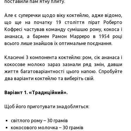
поставили пам’ятну плиту.
Але є суперечки щодо віку коктейлю, адже відомо,
що ще на початку 19 століття пірат Роберто
Кофресі частував команду сумішшю рому, кокоса і
ананаса, а бармен Рамон Марреро в 1954 році
всього лише знайшов їх оптимальне поєднання.
Класичні 3 компонента коктейлю: ром, сік ананаса і
кокосове молоко зараз зазнали ряд змін, давши
життя багатоваріантності цього напою. Спробуйте
два варіанти коктейлю та виберіть свій.
Варіант 1. «Традиційний».
Щоб його приготувати знадобляться:
світлого рому – 30 грамів
кокосового молочка – 30 грамів