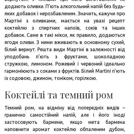
додають оливки. П’ють алкогольний напій без будь-
яких добавок і нерозбавленим. Значить, кажучи про
Мартіні з оливками, мається на увазі рецепт
коктейлю з спиртних напоїв, соків та інших
добавок. Саме в такі мікси, як правило, додаються
ягоди оливи. З ними вживають в основному сухий,
білий вермут. Решта види Мартіні в залежності від
уподобань п’ють з фруктами, шоколадною
стружкою, лимоном. Рожевий і червоний ідеально
гармоніюють з соками з фруктів. Білий Martini п’ють
із содовою, джином, тоніком, горілкою.
Коктейлі та темний ром
Темний ром, на відміну від попередніх видів –
гранично самостійний напій, але і його іноді
застосовують бармени, якщо мета бармена
наповнити аромат коктейлю обпаленим дубом,