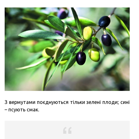
З вермутами поєднуються тільки зелені плоди; сині
– псують смак.