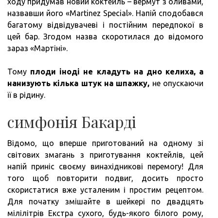
ходу придумав новий коктейль – вермут з оливами,
назвавши його «Martinez Special». Напій сподобався
багатому відвідувачеві і постійним передпокої в
цей бар. Згодом назва скоротилася до відомого
зараз «Мартіні».
Тому
плоди іноді не кладуть на дно келиха, а
нанизують кілька штук на шпажку,
не опускаючи
її в рідину.
симфонія Бакарді
Відомо, що вперше приготований на одному зі
світових змагань з приготування коктейлів, цей
напій приніс своєму винахідникові перемогу! Для
того щоб повторити подвиг, досить просто
скористатися вже усталеним і простим рецептом.
Для початку змішайте в шейкері по двадцять
мілілітрів Екстра сухого, будь-якого білого рому,