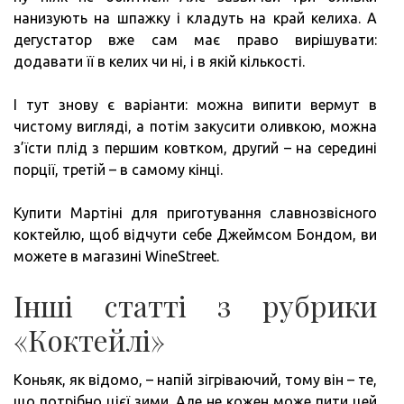
нанизують на шпажку і кладуть на край келиха. А
дегустатор вже сам має право вирішувати:
додавати її в келих чи ні, і в якій кількості.
І тут знову є варіанти: можна випити вермут в
чистому вигляді, а потім закусити оливкою, можна
з’їсти плід з першим ковтком, другий – на середині
порції, третій – в самому кінці.
Купити Мартіні для приготування славнозвісного
коктейлю, щоб відчути себе Джеймсом Бондом, ви
можете в магазині WineStreet.
Інші статті з рубрики
«Коктейлі»
Коньяк, як відомо, – напій зігріваючий, тому він – те,
що потрібно цієї зими. Але не кожен може пити цей