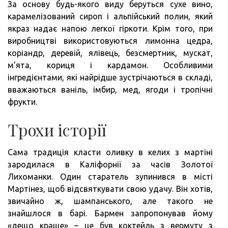
За основу будь-якого виду беруться сухе вино,
карамелізований сироп і альпійський полин, який
якраз надає напою легкої гіркоти. Крім того, при
виробництві використовуються лимонна цедра,
коріандр, деревій, ялівець, безсмертник, мускат,
м’ята, кориця і кардамон. Особливими
інгредієнтами, які найрідше зустрічаються в складі,
вважаються ваніль, імбир, мед, ягоди і тропічні
фрукти.
Трохи історії
Сама традиція класти оливку в келих з мартіні
зародилася в Каліфорнії за часів Золотої
Лихоманки. Один старатель зупинився в місті
Мартінез, щоб відсвяткувати свою удачу. Він хотів,
звичайно ж, шампанського, але такого не
знайшлося в барі. Бармен запропонував йому
«дещо краще» – це був коктейль з вермуту з