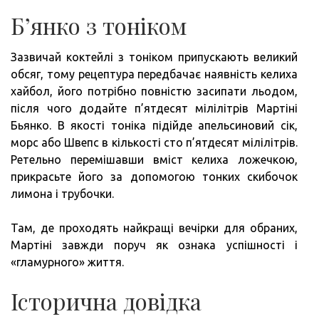
Б’янко з тоніком
Зазвичай коктейлі з тоніком припускають великий
обсяг, тому рецептура передбачає наявність келиха
хайбол, його потрібно повністю засипати льодом,
після чого додайте п’ятдесят мілілітрів Мартіні
Бьянко. В якості тоніка підійде апельсиновий сік,
морс або Швепс в кількості сто п’ятдесят мілілітрів.
Ретельно перемішавши вміст келиха ложечкою,
прикрасьте його за допомогою тонких скибочок
лимона і трубочки.
Там, де проходять найкращі вечірки для обраних,
Мартіні завжди поруч як ознака успішності і
«гламурного» життя.
Історична довідка