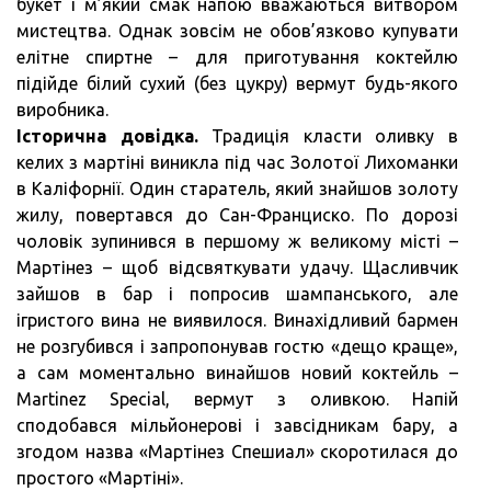
букет і м’який смак напою вважаються витвором
мистецтва. Однак зовсім не обов’язково купувати
елітне спиртне – для приготування коктейлю
підійде білий сухий (без цукру) вермут будь-якого
виробника.
Історична довідка.
Традиція класти оливку в
келих з мартіні виникла під час Золотої Лихоманки
в Каліфорнії. Один старатель, який знайшов золоту
жилу, повертався до Сан-Франциско. По дорозі
чоловік зупинився в першому ж великому місті –
Мартінез – щоб відсвяткувати удачу. Щасливчик
зайшов в бар і попросив шампанського, але
ігристого вина не виявилося. Винахідливий бармен
не розгубився і запропонував гостю «дещо краще»,
а сам моментально винайшов новий коктейль –
Martinez Special, вермут з оливкою. Напій
сподобався мільйонерові і завсідникам бару, а
згодом назва «Мартінез Спешиал» скоротилася до
простого «Мартіні».