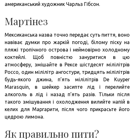
американський художник Чарльз Гібсон.
Мартінез
Мексиканська назва точно передає суть пиття, воно
навіває думки про жаркій погоді, білому піску на
пляжі тропічного острова і неймовірно холодному
коктейлі. Щоб повністю зануритися в цю
атмосферу, змішайте в Рексе шістдесят мілілітрів
Россо, один мілілітр ангостури, тридцять мілілітрів
будь-якого джина, п’ять мілілітрів De Kuyper
Marasquin, в шейкер засипте лід і перелийте
алкоголь в лід і назад п’ять разів. Тільки після
такого змішування і охолодження вилийте напій в
келих для Маргарити, після чого прикрасьте його
цедрою лимона.
Як правильно пити?