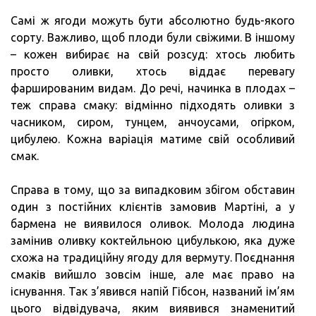
Самі ж ягоди можуть бути абсолютно будь-якого
сорту. Важливо, щоб плоди були свіжими. В іншому
– кожен вибирає на свій розсуд: хтось любить
просто оливки, хтось віддає перевагу
фаршированим видам. До речі, начинка в плодах –
теж справа смаку: відмінно підходять оливки з
часником, сиром, тунцем, анчоусами, огірком,
цибулею. Кожна варіація матиме свій особливий
смак.
Справа в тому, що за випадковим збігом обставин
один з постійних клієнтів замовив Мартіні, а у
бармена не виявилося оливок. Молода людина
замінив оливку коктейльною цибулькою, яка дуже
схожа на традиційну ягоду для вермуту. Поєднання
смаків вийшло зовсім інше, але має право на
існування. Так з’явився напій Гібсон, названий ім’ям
цього відвідувача, яким виявився знаменитий