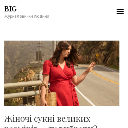
Перейти
BIG
к
Журнал звички людини
содержимому
(нажмите
Enter)
Жіночі сукні великих