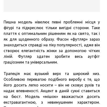
Пишна модель нівелює певні проблемні місця у
фігурі та підкреслює тільки вигідні сторони. Таке
плаття є оптимальним рішенням як на свято, так і
як для щоденного образу. Фасон «футляр» зараз
знаходиться справді на піку популярності, адже він
створює елегантність жінки за допомогою чітких
ліній. Футляр здатен зробити весь аутфіт
граціозним та універсальним.
Трапеція має вузький верх та широкий низ.
Особливою перевагою подібного виробу є те, що
його досить легко носити – він не сковує рухів та
надає впевненості. Акцент в даній сукні ставиться
на бюст. Модель «мішок» вважається досить
екстравагантною, з невимушеним характером.