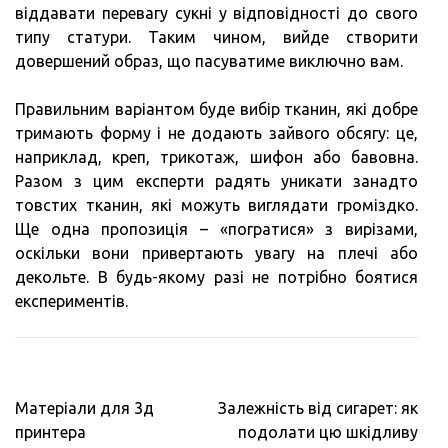
віддавати перевагу сукні у відповідності до свого
типу статури. Таким чином, вийде створити
довершений образ, що пасуватиме виключно вам.
Правильним варіантом буде вибір тканин, які добре
тримають форму і не додають зайвого обсягу: це,
наприклад, креп, трикотаж, шифон або бавовна.
Разом з цим експерти радять уникати занадто
товстих тканин, які можуть виглядати громіздко.
Ще одна пропозиція – «погратися» з вирізами,
оскільки вони привертають увагу на плечі або
декольте. В будь-якому разі не потрібно боятися
експериментів.
Навигация
Матеріали для 3д
Залежність від сигарет: як
по
принтера
подолати цю шкідливу