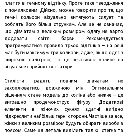
плаття в темному відтінку. Проте таке твердження
є помилковим. Дійсно, можна говорити про те, що
темні кольори візуально витягують силует та
роблять його більш струнким. Але це не означає,
що дівчатам з великим розміром одягу не варто
додавати світлі барви. Рекомендується
притримуватися правила трьох відтінків – на речі
має бути максимум три кольори, адже, якщо одяг з
широкою палітрою, то це негативно вплине на
візуальне сприйняття статури.
Стилісти радять повним дівчатам не
захоплюватись довжиною міні. Оптимальним
рішенням стане модель до коліна або нижче – це
виграшно продемонструє фігуру. Додаткові
елементи в жіночих сукнях здатні вигідно
підкреслити найбільш гарні сторони. Частіше за все,
жінки з великим розміром будуть обирати вироби з
поясом. Саме ця деталь виділить талію, стегна та