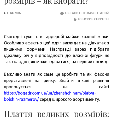
розмірів – як вибрати?
ОТ
ADMIN
ОСТАВЬТЕ КОММЕНТАРИЙ
ЖІНО
ЖЕНСКИЕ СЕКРЕТЫ
СУКН
ВЕЛ
РОЗМ
Сьогодні сукні є в гардеробі майже кожної жінки.
–
Особливо ефектно цей одяг виглядає на дівчатах з
ЯК
пишними формами. Насправді зараз підібрати
ВИБ
ідеальну річ у відповідності до власної фігури не
так складно, як може здаватися, на перший погляд.
Важливо знати як саме це зробити та які фасони
представлені на ринку. Знайти цікаві рішення
пропонується на сайті
https://bogatir.com.ua/ua/zhenshchinam/platya-
bolshih-razmerov/
серед широкого асортименту.
Плаття великих розмірів: