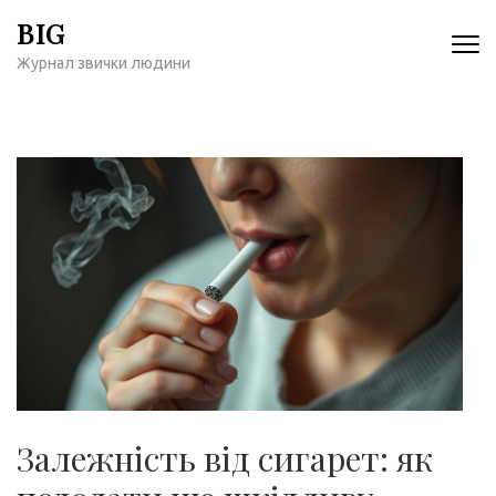
Перейти
BIG
к
Журнал звички людини
содержимому
(нажмите
Enter)
Залежність від сигарет: як