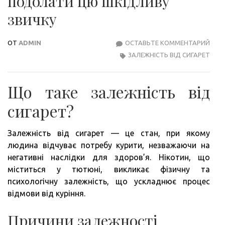
подолати цю шкідливу
звичку
ОТ
ADMIN
ОСТАВЬТЕ КОММЕНТАРИЙ
ЗАЛ
ЗАЛЕЖНІСТЬ ВІД СИГАРЕТ
ВІД
СИГА
ЯК
Що таке залежність від
ПОД
ЦЮ
сигарет?
ШКІ
ЗВИ
Залежність від сигарет — це стан, при якому
людина відчуває потребу курити, незважаючи на
негативні наслідки для здоров’я. Нікотин, що
міститься у тютюні, викликає фізичну та
психологічну залежність, що ускладнює процес
відмови від куріння.
Причини залежності