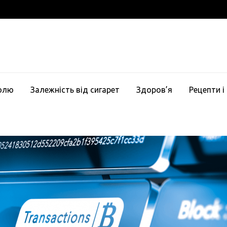
голю
Залежність від сигарет
Здоров’я
Рецепти і