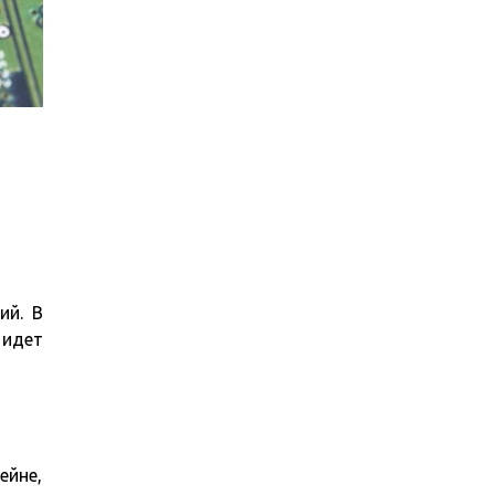
ий. В
идет
ейне,