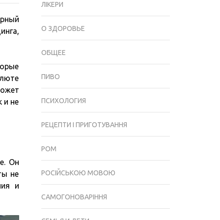
ЛІКЕРИ
ТРАНЗАКЦИИ:
ярный
КАК
О ЗДОРОВЬЕ
инга,
ОНА
ОБЕСПЕЧИВАЕТ
ОБЩЕЕ
БЕЗОПАСНОСТЬ
торые
И
ПИВО
алюте
ПРОЗРАЧНОСТЬ
может
КРИПТОВАЛЮТНЫХ
ПСИХОЛОГИЯ
 и не
ПЕРЕВОДОВ
РЕЦЕПТИ І ПРИГОТУВАННЯ
РОМ
е. Он
РОСІЙСЬКОЮ МОВОЮ
ты не
ния и
САМОГОНОВАРІННЯ