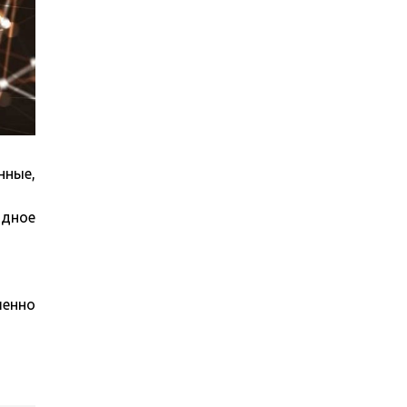
нные,
дное
шенно