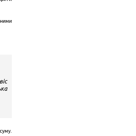
зними
віс
ька
суму.