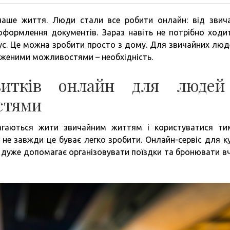
и наше життя. Люди стали все робити онлайн: від звич
оформлення документів. Зараз навіть не потрібно ходи
ус. Це можна зробити просто з дому. Для звичайних люд
еженими можливостями – необхідність.
квитків онлайн для людей
стями
аються жити звичайним життям і користуватися т
 не завжди це буває легко зробити. Онлайн-сервіс для ку
дуже допомагає організовувати поїздки та бронювати в