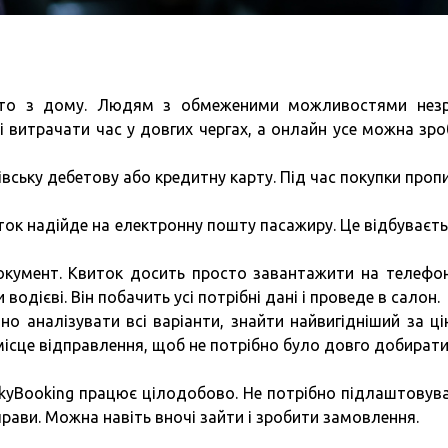
сто з дому. Людям з обмеженими можливостями нез
 витрачати час у довгих чергах, а онлайн усе можна зро
івську дебетову або кредитну карту. Під час покупки проп
ток надійде на електронну пошту пасажиру. Це відбуваєть
окумент. Квиток досить просто завантажити на телефо
одієві. Він побачить усі потрібні дані і проведе в салон.
йно аналізувати всі варіанти, знайти найвигідніший за ці
ісце відправлення, щоб не потрібно було довго добирати
SkyBooking працює цілодобово. Не потрібно підлаштовув
справи. Можна навіть вночі зайти і зробити замовлення.