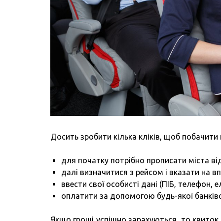
Досить зробити кілька кліків, щоб побачити 
для початку потрібно прописати міста від
далі визначитися з рейсом і вказати на в
ввести свої особисті дані (ПІБ, телефон, 
оплатити за допомогою будь-якої банківс
Якщо гроші успішно зарахуються, то квиток