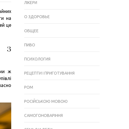
ЛІКЕРИ
КВИТКІВ
айних
НА
О ЗДОРОВЬЕ
ти на
АВТОБУС
ей це
ОНЛАЙН
ОБЩЕЕ
ДОПОМАГАЄ
ЛЮДЯМ
 з
ПИВО
З
ОБМЕЖЕНИМИ
ПСИХОЛОГИЯ
МОЖЛИВОСТЯМИ
ими ж
РЕЦЕПТИ І ПРИГОТУВАННЯ
півлі
часно
РОМ
РОСІЙСЬКОЮ МОВОЮ
САМОГОНОВАРІННЯ