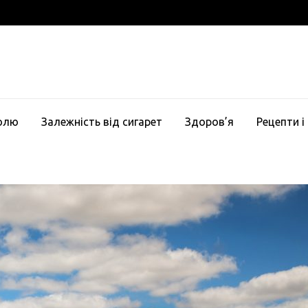
голю
Залежність від сигарет
Здоров’я
Рецепти і