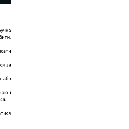
ручно
бити,
исати
ся за
н або
ною і
ся.
атися