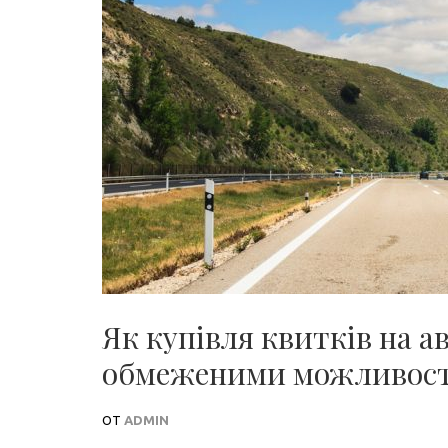
Як купівля квитків на а
обмеженими можливос
ОТ
ADMIN