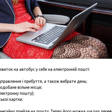
квиток на автобус у себе на електронній пошті:
правлення і прибуття, а також вибрати день;
подобане вільне місце;
електронну пошту);
ької картки.
 негайно прийде на пошту. Тепер його можна ще раз перев