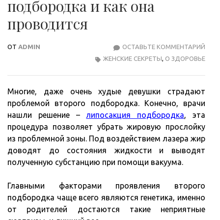
подбородка и как она
проводится
ОТ
ADMIN
ОСТАВЬТЕ КОММЕНТАРИЙ
ЗАЧ
ЖЕНСКИЕ СЕКРЕТЫ
,
О ЗДОРОВЬЕ
НУЖ
ЛИП
ПОД
Многие, даже очень худые девушки страдают
И
проблемой второго подбородка. Конечно, врачи
КАК
нашли решение –
липосакция подбородка
, эта
ОНА
процедура позволяет убрать жировую прослойку
ПРО
из проблемной зоны. Под воздействием лазера жир
доводят до состояния жидкости и выводят
полученную субстанцию при помощи вакуума.
Главными факторами проявления второго
подбородка чаще всего являются генетика, именно
от родителей достаются такие неприятные