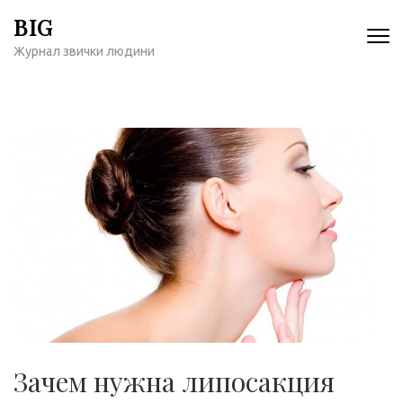
Перейти
BIG
к
Журнал звички людини
содержимому
(нажмите
Enter)
Зачем нужна липосакция