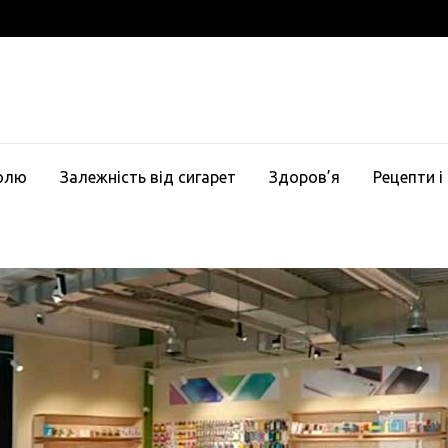
голю
Залежність від сигарет
Здоров’я
Рецепти і