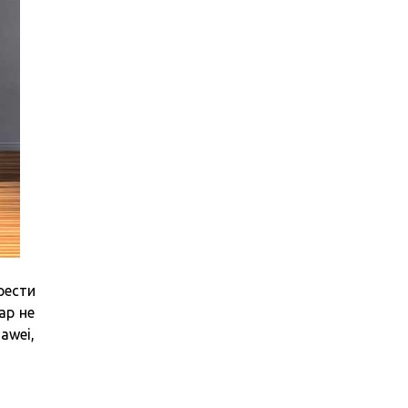
рести
ар не
awei,