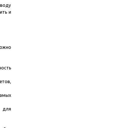
оводу
ить и
ожно
ность
етов,
самых
ы для