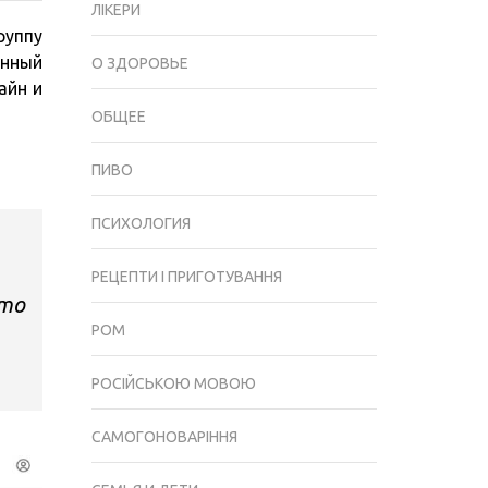
ЛІКЕРИ
RINGOO
руппу
UA:
анный
О ЗДОРОВЬЕ
КОНЦЕПЦИЯ
айн и
БРЕНДА,
ОБЩЕЕ
АССОРТИМЕНТ,
ПРЕИМУЩЕСТВА
ПИВО
МАГАЗИНА
ПСИХОЛОГИЯ
РЕЦЕПТИ І ПРИГОТУВАННЯ
сто
РОМ
РОСІЙСЬКОЮ МОВОЮ
САМОГОНОВАРІННЯ