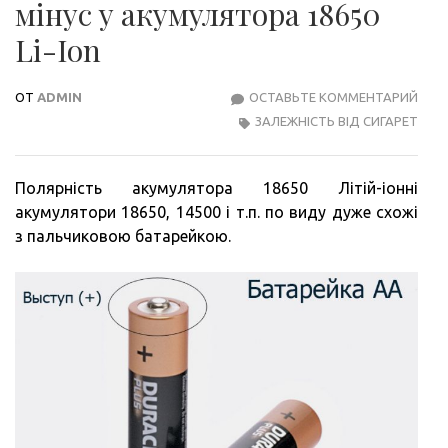
мінус у акумулятора 18650
Li-Ion
ОТ
ADMIN
ОСТАВЬТЕ КОММЕНТАРИЙ
ЯК
ЗАЛЕЖНІСТЬ ВІД СИГАРЕТ
ВИЗ
ДЕ
ПЛЮ
Полярність акумулятора 18650 Літій-іонні
І
акумулятори 18650, 14500 і т.п. по виду дуже схожі
МІН
з пальчиковою батарейкою.
У
АКУ
1865
LI-
ION