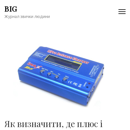
Перейти
BIG
к
Журнал звички людини
содержимому
(нажмите
Enter)
Як визначити, де плюс і