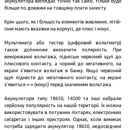
акумулятора виглядає точно так само, тільки буде
більше по довжині на товщину плати захисту.
Крім цього, як і більшість елементів живлення, літій-
іони мають вказівки на корпусі, де плюс і мінус.
Мультиметр або тестер (цифровий вольтметр)
також допоможе визначити полярність. При
вимірюванні вольтажа, піднісши червоний щуп до
плюсового контакту, а чорний до негативного, на
екрані з’явиться вольтаж в банку. Якщо червоний
щуп піднести до негативного контакту, на екрані
з’явиться «-» (мінус) перед значенням вольтажа.
Акумулятори типу 18650, 14500 та інші набрали
серйозну популярність на нашій території. Їх можна
використовувати в потужних ліхтарях, електронних
сигаретах і інших пристроях. Однак, коли виникає
потреба зарядити акумулятор 18650, недосвідчені