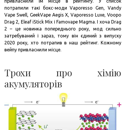
привласнили їм місце в рейтингу. У список
потрапили такі бокс-моди Vaporesso Gen, Vandy
Vape Swell, GeekVape Aegis X, Vaporesso Luxe, Voopo
Drag 2, Eleaf iStick Mix і Famovape Magma. І хоча Drag
2 – це новинка попереднього року, мод сильно
затребуваний і зараз, тому він єдиний з випуску
2020 року, хто потрапив в наш рейтинг. Кожному
вейпу привласнили місце.
Трохи про хімію
акумуляторів