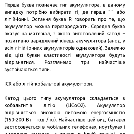
Перша буква позначає тип акумулятора, в даному
випадку потрібно вибирати ті, де перша “I” або
літій-іонні. Остання буква R говорить про те, що
акумулятор можна перезаряджати. Середня буква
вказує на матеріал, з якого виготовлений катод –
позитивно заряджений кінець акумулятора (анод у
всіх літій-іонних акумуляторів однаковий). Залежно
від цієї букви властивості акумулятора будуть
відрізнятися. Розглянемо три найчастіше
зустрічаються типи.
ICR або літій-кобальтові акумулятори.
Катод цього типу акумулятора складається з
кобальтитів літію (LiCoO2). Акумулятор
відрізняється високою питомою енергоємністю
(150-200 Вт · год / кг). Найчастіше цей вид батареї
застосовується в мобільних телефонах, ноутбуках і
цифрових камерах, а також в іншій техніці, де