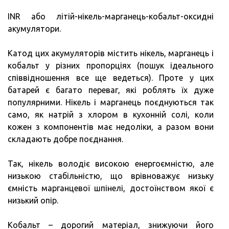
INR або літій-нікель-марганець-кобальт-оксидні
акумулятори.
Катод цих акумуляторів містить нікель, марганець і
кобальт у різних пропорціях (пошук ідеального
співвідношення все ще ведеться). Проте у цих
батарей є багато переваг, які роблять їх дуже
популярними. Нікель і марганець поєднуються так
само, як натрій з хлором в кухонній солі, коли
кожен з компонентів має недоліки, а разом вони
складають добре поєднання.
Так, нікель володіє високою енергоємністю, але
низькою стабільністю, що врівноважує низьку
ємність марганцевої шпінелі, достоїнством якої є
низький опір.
Кобальт – дорогий матеріал, знижуючи його