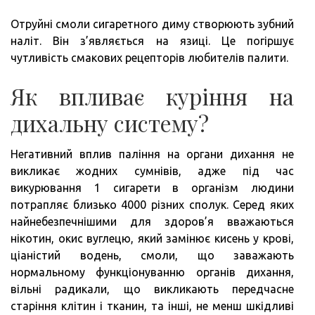
Отруйні смоли сигаретного диму створюють зубний
наліт. Він з’являється на язиці. Це погіршує
чутливість смакових рецепторів любителів палити.
Як впливає куріння на
дихальну систему?
Негативний вплив паління на органи дихання не
викликає жодних сумнівів, адже під час
викурювання 1 сигарети в організм людини
потрапляє близько 4000 різних сполук. Серед яких
найнебезпечнішими для здоров’я вважаються
нікотин, окис вуглецю, який замінює кисень у крові,
ціаністий водень, смоли, що заважають
нормальному функціонуванню органів дихання,
вільні радикали, що викликають передчасне
старіння клітин і тканин, та інші, не менш шкідливі