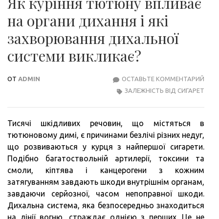
Як куріння тютюну впливає
на органи дихання і які
захворювання дихальної
системи викликає?
ОТ
ADMIN
ОСТАВЬТЕ КОММЕНТАРИЙ
ЯК
ЗАЛЕЖНІСТЬ ВІД СИГАРЕТ
КУР
ТЮ
ВПЛ
Тисячі шкідливих речовин, що містяться в
НА
тютюновому димі, є причинами безлічі різних недуг,
ОРГ
що розвиваються у курця з найпершої сигарети.
ДИХ
Подібно багатоствольній артилерії, токсини та
І
смоли, кіптява і канцерогени з кожним
ЯКІ
затягуванням завдають шкоди внутрішнім органам,
ЗАХ
завдаючи серйозної, часом непоправної шкоди.
ДИХ
Дихальна система, яка безпосередньо знаходиться
СИС
на лінії вогню, страждає однією з перших. Це не