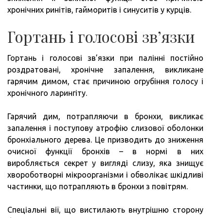
хронічних ринітів, гайморитів і синуситів у курців.
Гортань і голосові зв’язки
Гортань і голосові зв’язки при палінні постійно
роздратовані, хронічне запалення, викликане
гарячим димом, стає причиною огрубіння голосу і
хронічного ларингіту.
Гарячий дим, потрапляючи в бронхи, викликає
запалення і поступову атрофію слизової оболонки
бронхіального дерева. Це призводить до зниження
очисної функції бронхів – в нормі в них
виробляється секрет у вигляді слизу, яка знищує
хвороботворні мікроорганізми і обволікає шкідливі
частинки, що потрапляють в бронхи з повітрям.
Спеціальні вії, що вистилають внутрішню сторону