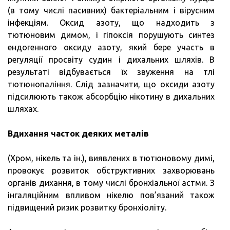
(в тому числі пасивних) бактеріальним і вірусним
інфекціям. Оксид азоту, що надходить з
тютюновим димом, і гіпоксія порушують синтез
ендогенного оксиду азоту, який бере участь в
регуляції просвіту судин і дихальних шляхів. В
результаті відбувається їх звуження на тлі
тютюнопаління. Слід зазначити, що оксиди азоту
підсилюють також абсорбцію нікотину в дихальних
шляхах.
Вдихання часток деяких металів
(Хром, нікель та ін.), виявлених в тютюновому димі,
провокує розвиток обструктивних захворювань
органів дихання, в тому числі бронхіальної астми. З
інгаляційним впливом нікелю пов’язаний також
підвищений ризик розвитку бронхіоліту.