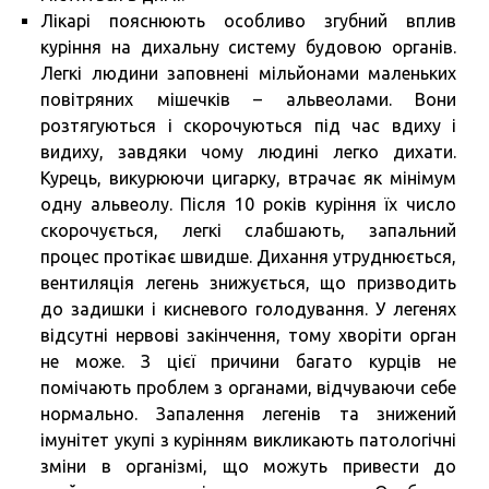
Лікарі пояснюють особливо згубний вплив
куріння на дихальну систему будовою органів.
Легкі людини заповнені мільйонами маленьких
повітряних мішечків – альвеолами. Вони
розтягуються і скорочуються під час вдиху і
видиху, завдяки чому людині легко дихати.
Курець, викурюючи цигарку, втрачає як мінімум
одну альвеолу. Після 10 років куріння їх число
скорочується, легкі слабшають, запальний
процес протікає швидше. Дихання утруднюється,
вентиляція легень знижується, що призводить
до задишки і кисневого голодування. У легенях
відсутні нервові закінчення, тому хворіти орган
не може. З цієї причини багато курців не
помічають проблем з органами, відчуваючи себе
нормально. Запалення легенів та знижений
імунітет укупі з курінням викликають патологічні
зміни в організмі, що можуть привести до