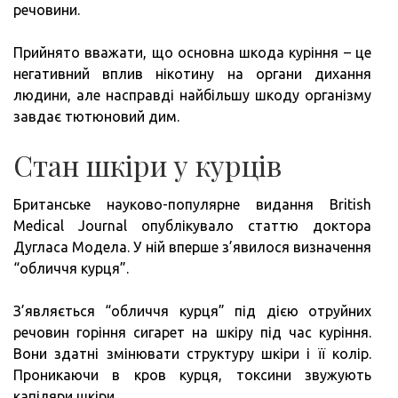
речовини.
Прийнято вважати, що основна шкода куріння – це
негативний вплив нікотину на органи дихання
людини, але насправді найбільшу шкоду організму
завдає тютюновий дим.
Стан шкіри у курців
Британське науково-популярне видання British
Medical Journal опублікувало статтю доктора
Дугласа Модела. У ній вперше з’явилося визначення
“обличчя курця”.
З’являється “обличчя курця” під дією отруйних
речовин горіння сигарет на шкіру під час куріння.
Вони здатні змінювати структуру шкіри і її колір.
Проникаючи в кров курця, токсини звужують
капіляри шкіри.