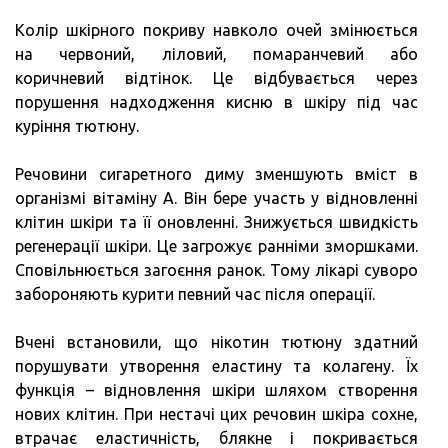
Колір шкірного покриву навколо очей змінюється
на червоний, ліловий, помаранчевий або
коричневий відтінок. Це відбувається через
порушення надходження кисню в шкіру під час
куріння тютюну.
Речовини сигаретного диму зменшують вміст в
організмі вітаміну А. Він бере участь у відновленні
клітин шкіри та її оновленні. Знижується швидкість
регенерації шкіри. Це загрожує ранніми зморшками.
Сповільнюється загоєння ранок. Тому лікарі суворо
забороняють курити певний час після операції.
Вчені встановили, що нікотин тютюну здатний
порушувати утворення еластину та колагену. Їх
функція – відновлення шкіри шляхом створення
нових клітин. При нестачі цих речовин шкіра сохне,
втрачає еластичність, блякне і покривається