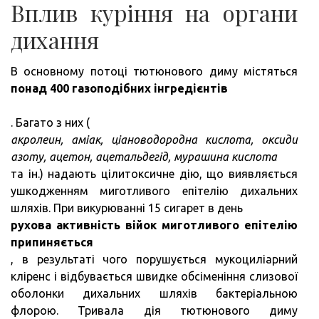
Вплив куріння на органи
дихання
В основному потоці тютюнового диму містяться
понад 400 газоподібних інгредієнтів
. Багато з них (
акролеин, аміак, ціановодородна кислота, оксиди
азоту, ацетон, ацетальдегід, мурашина кислота
та ін.) надають цілитоксичне дію, що виявляється
ушкодженням миготливого епітелію дихальних
шляхів. При викурюванні 15 сигарет в день
рухова активність війок миготливого епітелію
припиняється
, в результаті чого порушується мукоциліарний
кліренс і відбувається швидке обсіменіння слизової
оболонки дихальних шляхів бактеріальною
флорою. Тривала дія тютюнового диму