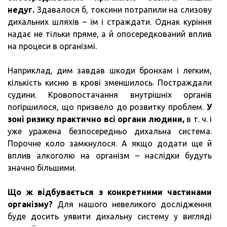
недуг.
Здавалося б, токсини потрапили на слизову
дихальних шляхів – їм і страждати. Однак куріння
надає не тільки пряме, а й опосередкований вплив
на процеси в організмі.
Наприклад, дим завдав шкоди бронхам і легким,
кількість кисню в крові зменшилось. Постраждали
судини. Кровопостачання внутрішніх органів
погіршилося, що призвело до розвитку проблем.
У
зоні ризику практично всі органи людини,
в т. ч. і
уже уражена безпосередньо дихальна система.
Порочне коло замкнулося. А якщо додати ще й
вплив алкоголю на організм – наслідки будуть
значно більшими.
Що ж відбувається з конкретними частинами
організму?
Для нашого невеликого дослідження
буде досить уявити дихальну систему у вигляді