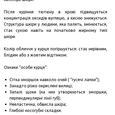
Після куріння тютюну в крові підвищується
концентрація оксидів вуглецю, а кисню знижується.
Структура шкіри у людини, яка палить, змінюється,
стає сухою навіть на початково жирному типі
шкіри.
Колір обличчя у курця погіршується: стає нерівним,
блідим або з жовтим відтінком.
Ознаки “особи курця”:
Сітка зморшок навколо очей ( “гусячі лапки”);
Занадто різко окреслені вилиці;
Запалі щоки (на них утворюються зморшки,
перпендикулярні лінії губ);
Нееластична, обвисла шкіра;
Глибокі носогубні складки.