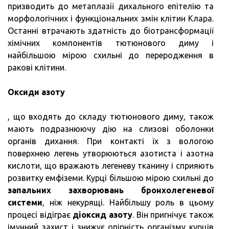
призводить до метаплазії дихального епітелію та
морфологічних і функціональних змін клітин Клара.
Останні втрачають здатність до біотрансформації
хімічних компонентів тютюнового диму і
найбільшою мірою схильні до переродження в
ракові клітини.
Оксиди азоту
, що входять до складу тютюнового диму, також
мають подразнюючу дію на слизові оболонки
органів дихання. При контакті їх з вологою
поверхнею легень утворюються азотиста і азотна
кислоти, що вражають легеневу тканину і сприяють
розвитку емфіземи. Курці більшою мірою схильні до
запальних захворювань бронхолегеневої
системи
, ніж некурящі. Найбільшу роль в цьому
процесі відіграє
діоксид азоту
. Він пригнічує також
імунний захист і знижує опірність організму курців