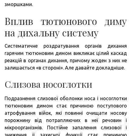
зморшками.
Вплив тютюнового диму
на дихальну систему
Систематичне роздратування органів дихання
гарячим тютюновим димом викликає цілий каскад
реакцій в органах дихання, причому жоден з них не
залишається «в стороні». Але давайте докладніше.
Слизова носоглотки
Подразнення слизової оболонки носа і носоглотки
тютюновим димом стає причиною поступового
атрофування війок, які повинні очищати носову
порожнину від потрапляючих в неї речовин і
мікроорганізмів. Постійне запалення слизової і
зниження її захисної функції стає причиною