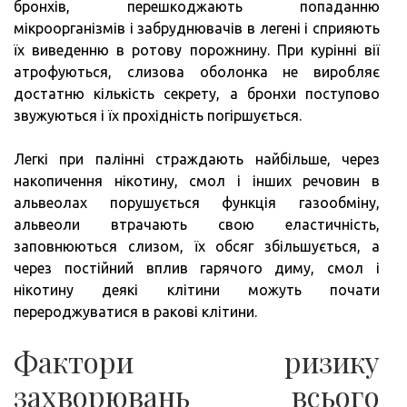
бронхів, перешкоджають попаданню
мікроорганізмів і забруднювачів в легені і сприяють
їх виведенню в ротову порожнину. При курінні вії
атрофуються, слизова оболонка не виробляє
достатню кількість секрету, а бронхи поступово
звужуються і їх прохідність погіршується.
Легкі при палінні страждають найбільше, через
накопичення нікотину, смол і інших речовин в
альвеолах порушується функція газообміну,
альвеоли втрачають свою еластичність,
заповнюються слизом, їх обсяг збільшується, а
через постійний вплив гарячого диму, смол і
нікотину деякі клітини можуть почати
перероджуватися в ракові клітини.
Фактори ризику
захворювань всього