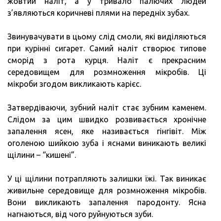
жовтий наліт, а у тривало палючих людей
з’являються коричневі плями на передніх зубах.
Звинувачувати в цьому слід смоли, які виділяються
при курінні сигарет. Самий наліт створює типове
сморід з рота курця. Наліт є прекрасним
середовищем для розмноження мікробів. Ці
мікроби згодом викликають карієс.
Затвердіваючи, зубний наліт стає зубним каменем.
Слідом за цим швидко розвивається хронічне
запалення ясен, яке називається гінгівіт. Між
оголеною шийкою зуба і яснами виникають великі
щілини – “кишені”.
У ці щілини потрапляють залишки їжі. Так виникає
живильне середовище для розмноження мікробів.
Вони викликають запалення пародонту. Ясна
нагнаються, від чого руйнуються зуби.