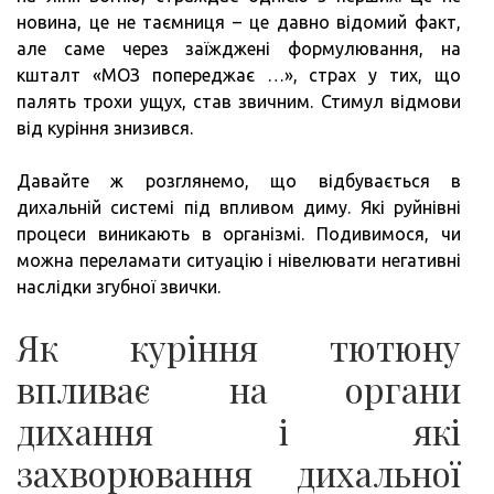
ВИК
новина, це не таємниця – це давно відомий факт,
але саме через заїжджені формулювання, на
кшталт «МОЗ попереджає …», страх у тих, що
палять трохи ущух, став звичним. Стимул відмови
від куріння знизився.
Давайте ж розглянемо, що відбувається в
дихальній системі під впливом диму. Які руйнівні
процеси виникають в організмі. Подивимося, чи
можна переламати ситуацію і нівелювати негативні
наслідки згубної звички.
Як куріння тютюну
впливає на органи
дихання і які
захворювання дихальної