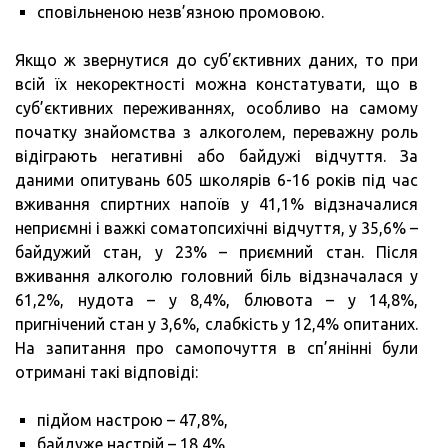
сповільненою незв’язною промовою.
Якщо ж звернутися до суб’єктивних даних, то при
всій їх некоректності можна констатувати, що в
суб’єктивних переживаннях, особливо на самому
початку знайомства з алкоголем, переважну роль
відіграють негативні або байдужі відчуття. За
даними опитувань 605 школярів 6-16 років під час
вживання спиртних напоїв у 41,1% відзначалися
неприємні і важкі соматопсихічні відчуття, у 35,6% –
байдужий стан, у 23% – приємний стан. Після
вживання алкоголю головний біль відзначалася у
61,2%, нудота – у 8,4%, блювота – у 14,8%,
пригнічений стан у 3,6%, слабкість у 12,4% опитаних.
На запитання про самопочуття в сп’янінні були
отримані такі відповіді:
підйом настрою – 47,8%,
байдуже настрій – 18,4%,