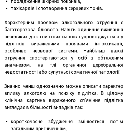
поблідження шкірних покривів,
тахікардія і спотворення серцевих тонів.
Характерним проявом алкогольного отруєння є
багаторазова блювота. Навіть одиничне вживання
невеликих доз спиртних напоїв супроводжується у
підлітків вираженими проявами інтоксикації,
особливо нервової системи. Найбільш важкі
отруєння спостерігаються у осіб з обтяженим
анамнезом, на тлі органічної церебральної
недостатності або супутньої соматичної патології.
Значно менш однозначно можна описати характер
впливу алкоголю на психіку підлітка. В цілому
клінічна картина вираженого сп’яніння підлітка
виглядає в більшості випадків так:
короткочасне збудження змінюється потім
загальним пригніченням,