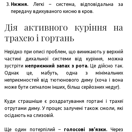
Нижня.
Легкі – система, відповідальна за
передачу вдихуваного кисню в кров.
Дія активного куріння на
трахею і гортань
Нерідко при описі проблем, що виникають у верхній
частині дихальної системи від куріння, можна
зустріти
неприємний запах з рота.
Це дійсно так.
Однак це, мабуть, одна з мінімальних
неприємностей від тютюнового диму (хоча і вона
може бути сигналом інших, більш серйозних недуг).
Куди страшніше є роздратування гортані і трахеї
отрутами диму. У процес залучені також смоли, які
осідають на слизовій.
Ще один потерпілий –
голосові зв’язки.
Через