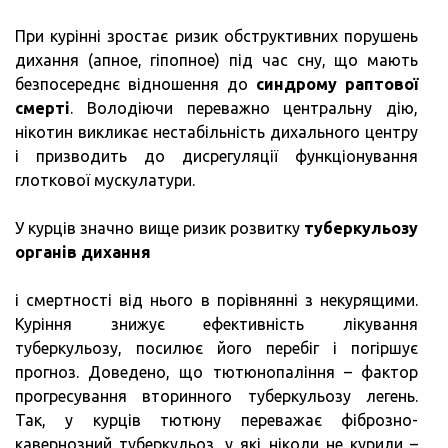
При курінні зростає ризик обструктивних порушень
дихання (апное, гіпопное) під час сну, що мають
безпосереднє відношення до
синдрому раптової
смерті
. Володіючи переважно центральну дію,
нікотин викликає нестабільність дихального центру
і призводить до дисрегуляції функціонування
глоткової мускулатури.
У курців значно вище ризик розвитку
туберкульозу
органів дихання
і смертності від нього в порівнянні з некурящими.
Куріння знижує ефективність лікування
туберкульозу, посилює його перебіг і погіршує
прогноз. Доведено, що тютюнопаління – фактор
прогресування вторинного туберкульозу легень.
Так, у курців тютюну переважає фіброзно-
кавернозний туберкульоз, у які ніколи не курили –