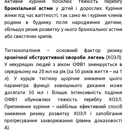
Активне куріння посилює тяжкість перебігу
бронхіальної астми
у дітей і дорослих. Куріння
жінки під час вагітності, так само як і куріння членів
родини в будинку після народження дитини,
збільшує ризик розвитку у нього бронхіальної астми
або свистячих хрипів.
Тютюнопаління – основний фактор ризику
хронічної обструктивної хвороби легень
(ХОЗЛ).
У некурящих людей з віком ОФВ1 зменшується в
середньому на 20 мл на рік (за 50 років життя – на 1
л). У курців тютюну щорічне зниження цього
параметра функції зовнішнього дихання може
досягати 50 мл і більше. Інтенсивність падіння
ОФВ1 обумовлює тяжкість перебігу ХОЗЛ.
Припинення куріння – найбільш ефективний спосіб
зниження ризику розвитку ХОЗЛ і запобігання
прогресування захворювання (рівень доказовості
А).