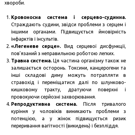
хвороби.
Кровоносна система і серцево-судинна.
Страждають судини, звідси проблеми з серцем і
іншими органами. Підвищується ймовірність
інфарктів і інсультів.
«Легеневе серце».
Вид серцевої дисфункції,
пов’язаний з неправильною роботою легких.
Травна система.
Ця частина організму також не
залишається осторонь. Токсини, канцерогени та
інші складові диму можуть потрапляти в
стравохід і переміщатися далі по шлунково-
кишковому тракту, дратуючи поверхні і
провокуючи серйозні захворювання.
Репродуктивна система.
Після тривалого
куріння у чоловіків виникають проблеми з
потенцією, а у жінок підвищується ризик
переривання вагітності (викидень) і безпліддя.