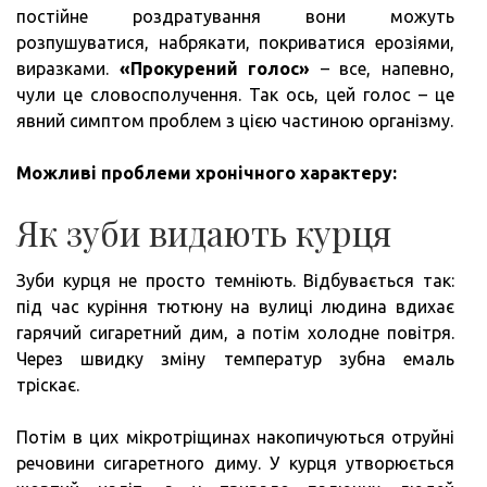
постійне роздратування вони можуть
розпушуватися, набрякати, покриватися ерозіями,
виразками.
«Прокурений голос»
– все, напевно,
чули це словосполучення. Так ось, цей голос – це
явний симптом проблем з цією частиною організму.
Можливі проблеми хронічного характеру:
Як зуби видають курця
Зуби курця не просто темніють. Відбувається так:
під час куріння тютюну на вулиці людина вдихає
гарячий сигаретний дим, а потім холодне повітря.
Через швидку зміну температур зубна емаль
тріскає.
Потім в цих мікротріщинах накопичуються отруйні
речовини сигаретного диму. У курця утворюється