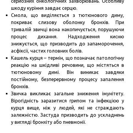
серйозних онкологічних захворювань. Особливу
шкоду куріння завдає серцю.
Смола, що виділяється з тютюнового диму,
покриває слизову оболонку бронхів. При
тривалій звичці вона накопичується, порушуючи
процес дихання. Надходження кисню
знижується, що призводить до запаморочення,
асфіксії, частих головних болів.
Кашель курця – термін, що позначає патологічну
реакцію на шкідливі речовини, що містяться в
тютюновому димі. Він виникає завдяки
постійному, безперервному процесу запалення
бронхів.
Звичка викликає загальне зниження імунітету.
Вірогідність заразитися грипом та інфекцією у
курця вище, ніж у людей, які не страждають
залежністю. Застуда призводить до ускладнень
у вигляді бронхіту або пневмонії.