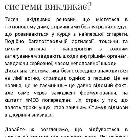
системи викликає?
Тисячі шкідливих речовин, що містяться в
тютюновому димі, є причинами безлічі різних недуг,
що розвиваються у курця з найпершої сигарети.
Подібно багатоствольній артилерії, токсини та
смоли, кіптява і канцерогени з кожним
затягуванням завдають шкоди внутрішнім органам,
завдаючи серйозної, часом непоправної шкоди.
Дихальна система, яка безпосередньо знаходиться
на лінії вогню, страждає однією з перших. Це не
новина, це не таємниця – це давно відомий факт,
але саме через заїжджені формулювання, на
кшталт «МОЗ попереджає …», страх у тих, що
палять трохи ущух, став звичним. Стимул відмови
від куріння знизився.
Давайте ж розглянемо, що відбувається в
дихальній системі під впливом диму. Які руйнівні