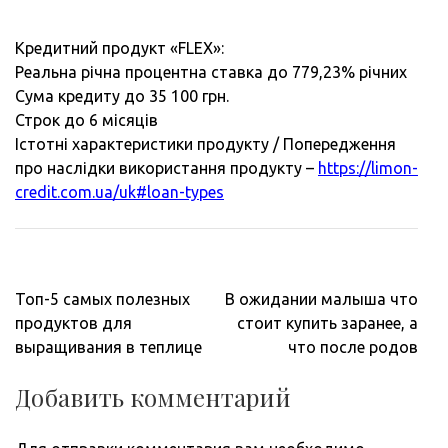
Кредитний продукт «FLEX»:
Реальна річна процентна ставка до 779,23% річних
Сума кредиту до 35 100 грн.
Строк до 6 місяців
Істотні характеристики продукту / Попередження
про наслідки використання продукту –
https://limon-
credit.com.ua/uk#loan-types
Навигация
Топ-5 самых полезных
В ожидании малыша что
по
продуктов для
стоит купить заранее, а
записям
выращивания в теплице
что после родов
Добавить комментарий