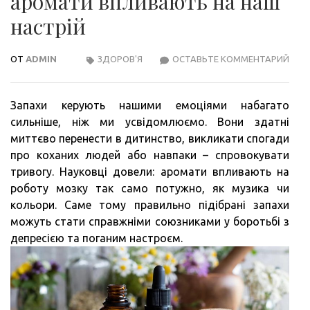
аромати впливають на наш
настрій
ОТ
ADMIN
ЗДОРОВ'Я
ОСТАВЬТЕ КОММЕНТАРИЙ
ЧИМ
ПАХ
ДЕПР
Запахи керують нашими емоціями набагато
ЯК
сильніше, ніж ми усвідомлюємо. Вони здатні
АРО
миттєво перенести в дитинство, викликати спогади
ВПЛ
про коханих людей або навпаки – спровокувати
НА
тривогу. Науковці довели: аромати впливають на
НА
роботу мозку так само потужно, як музика чи
НАС
кольори. Саме тому правильно підібрані запахи
можуть стати справжніми союзниками у боротьбі з
депресією та поганим настроєм.