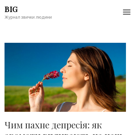
Перейти
BIG
к
Журнал звички людини
содержимому
(нажмите
Enter)
Чим пахне депресія: як