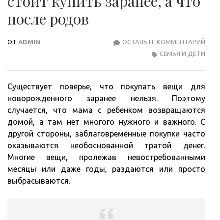
стоит купить заранее, а что
после родов
ОТ
ADMIN
ОСТАВЬТЕ КОММЕНТАРИЙ
В
СЕМЬЯ И ДЕТИ
ОЖИ
МА
ЧТО
Существует поверье, что покупать вещи для
СТО
новорожденного заранее нельзя. Поэтому
КУП
случается, что мама с ребенком возвращаются
ЗАРА
домой, а там нет многого нужного и важного. С
А
другой стороны, заблаговременные покупки часто
ЧТО
оказываются необоснованной тратой денег.
ПОС
Многие вещи, пролежав невостребованными
РОД
месяцы или даже годы, раздаются или просто
выбрасываются.