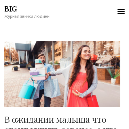
Перейти
BIG
к
Журнал звички людини
содержимому
(нажмите
Enter)
В ожидании малыша что