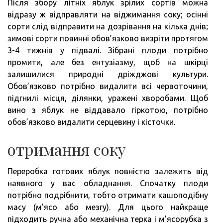
Після збору літніх яблук зрілих сортів можна
відразу ж відправляти на віджимання соку; осінні
сорти слід відправити на дозрівання на кілька днів;
зимові сорти повинні обов’язково визріти протягом
3-4 тижнів у підвалі. Зібрані плоди потрібно
промити, але без ентузіазму, щоб на шкірці
залишилися природні дріжджові культури.
Обов’язково потрібно видалити всі червоточини,
підгнилі місця, ділянки, уражені хворобами. Щоб
вино з яблук не віддавало гіркотою, потрібно
обов’язково видалити серцевину і кісточки.
отримання соку
Переробка готових яблук повністю залежить від
наявного у вас обладнання. Спочатку плоди
потрібно подрібнити, тобто отримати кашоподібну
масу (м’ясо або мезгу). Для цього найкраще
підходить ручна або механічна терка і м’ясорубка з