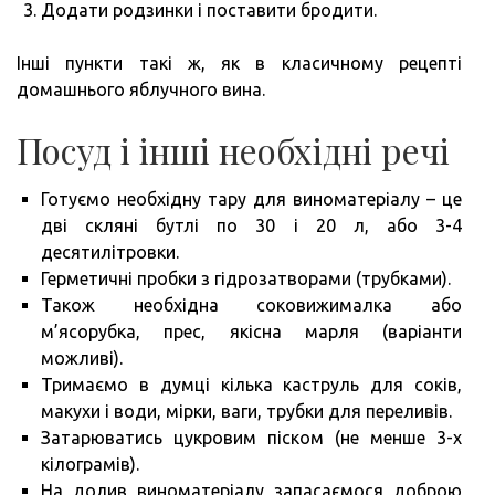
Додати родзинки і поставити бродити.
Інші пункти такі ж, як в класичному рецепті
домашнього яблучного вина.
Посуд і інші необхідні речі
Готуємо необхідну тару для виноматеріалу – це
дві скляні бутлі по 30 і 20 л, або 3-4
десятилітровки.
Герметичні пробки з гідрозатворами (трубками).
Також необхідна соковижималка або
м’ясорубка, прес, якісна марля (варіанти
можливі).
Тримаємо в думці кілька каструль для соків,
макухи і води, мірки, ваги, трубки для переливів.
Затарюватись цукровим піском (не менше 3-х
кілограмів).
На долив виноматеріалу запасаємося доброю