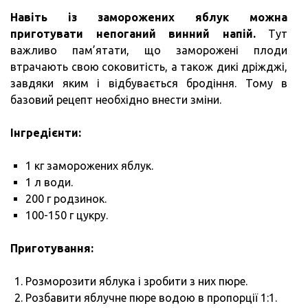
Навіть із заморожених яблук можна
приготувати непоганий винний напій.
Тут
важливо пам’ятати, що заморожені плоди
втрачають свою соковитість, а також дикі дріжджі,
завдяки яким і відбувається бродіння. Тому в
базовий рецепт необхідно внести зміни.
Інгредієнти:
1 кг заморожених яблук.
1 л води.
200 г родзинок.
100-150 г цукру.
Приготування:
Розморозити яблука і зробити з них пюре.
Розбавити яблучне пюре водою в пропорції 1:1.