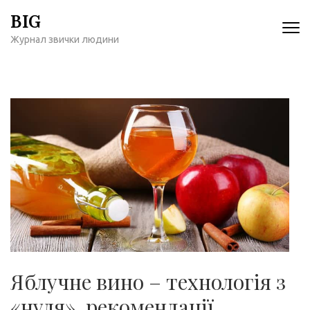
Перейти
BIG
к
Журнал звички людини
содержимому
(нажмите
Enter)
Яблучне вино – технологія з
«нуля», рекомендації,