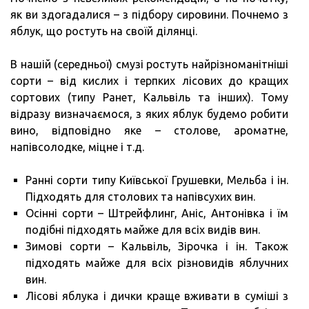
як ви здогадалися – з підбору сировини. Почнемо з
яблук, що ростуть на своїй ділянці.
В нашій (середньої) смузі ростуть найрізноманітніші
сорти – від кислих і терпких лісових до кращих
сортових (типу Ранет, Кальвіль та інших). Тому
відразу визначаємося, з яких яблук будемо робити
вино, відповідно яке – столове, ароматне,
напівсолодке, міцне і т.д.
Ранні сорти типу Київської Грушевки, Мельба і ін.
Підходять для столових та напівсухих вин.
Осінні сорти – Штрейфлинг, Аніс, Антонівка і їм
подібні підходять майже для всіх видів вин.
Зимові сорти – Кальвіль, Зірочка і ін. Також
підходять майже для всіх різновидів яблучних
вин.
Лісові яблука і дички краще вживати в суміші з