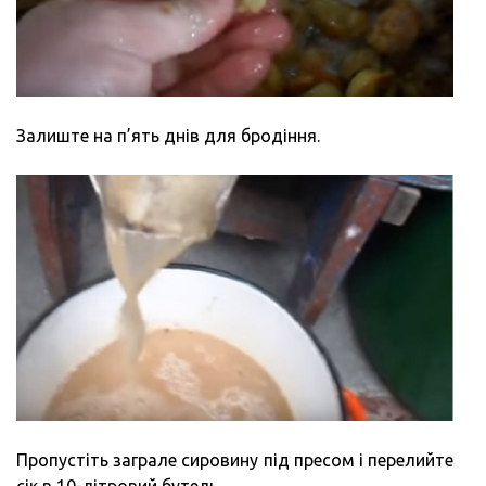
Залиште на п’ять днів для бродіння.
Пропустіть заграле сировину під пресом і перелийте
сік в 10-літровий бутель.