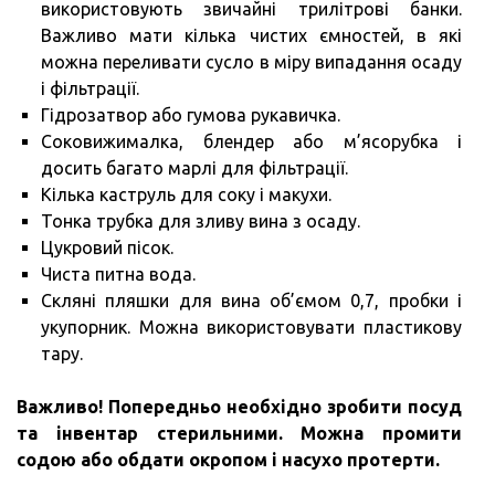
використовують звичайні трилітрові банки.
Важливо мати кілька чистих ємностей, в які
можна переливати сусло в міру випадання осаду
і фільтрації.
Гідрозатвор або гумова рукавичка.
Соковижималка, блендер або м’ясорубка і
досить багато марлі для фільтрації.
Кілька каструль для соку і макухи.
Тонка трубка для зливу вина з осаду.
Цукровий пісок.
Чиста питна вода.
Скляні пляшки для вина об’ємом 0,7, пробки і
укупорник. Можна використовувати пластикову
тару.
Важливо!
Попередньо необхідно зробити посуд
та інвентар стерильними.
Можна промити
содою або обдати окропом і насухо протерти.