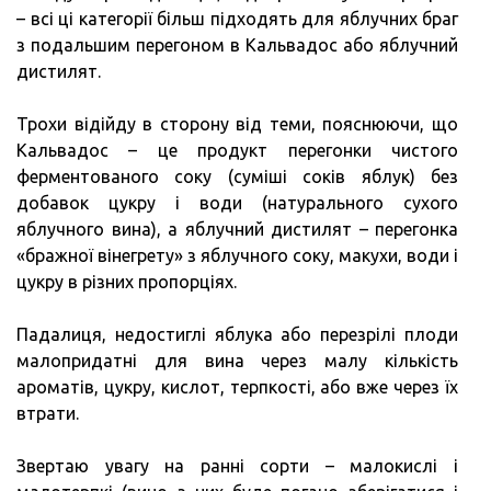
– всі ці категорії більш підходять для яблучних браг
з подальшим перегоном в Кальвадос або яблучний
дистилят.
Трохи відійду в сторону від теми, пояснюючи, що
Кальвадос – це продукт перегонки чистого
ферментованого соку (суміші соків яблук) без
добавок цукру і води (натурального сухого
яблучного вина), а яблучний дистилят – перегонка
«бражної вінегрету» з яблучного соку, макухи, води і
цукру в різних пропорціях.
Падалиця, недостиглі яблука або перезрілі плоди
малопридатні для вина через малу кількість
ароматів, цукру, кислот, терпкості, або вже через їх
втрати.
Звертаю увагу на ранні сорти – малокислі і