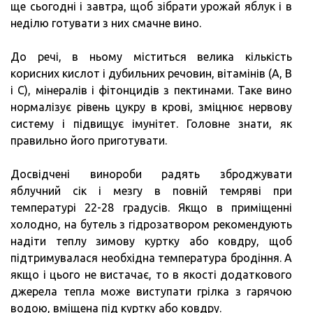
ще сьогодні і завтра, щоб зібрати урожай яблук і в
неділю готувати з них смачне вино.
До речі, в ньому міститься велика кількість
корисних кислот і дубильних речовин, вітамінів (А, В
і С), мінералів і фітонцидів з пектинами. Таке вино
нормалізує рівень цукру в крові, зміцнює нервову
систему і підвищує імунітет. Головне знати, як
правильно його приготувати.
Досвідчені винороби радять зброджувати
яблучний сік і мезгу в повній темряві при
температурі 22-28 градусів. Якщо в приміщенні
холодно, на бутель з гідрозатвором рекомендують
надіти теплу зимову куртку або ковдру, щоб
підтримувалася необхідна температура бродіння. А
якщо і цього не вистачає, то в якості додаткового
джерела тепла може виступати грілка з гарячою
водою, вміщена під куртку або ковдру.