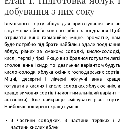
добування з них соку
Ідеального сорту яблук для приготування вин не
існує – нам обов’язково потрібно їх поєднання. Щоб
отримати вино гармонійне, міцне, ароматне, нам
буде потрібно підібрати найбільш вдале поєднання
яблук, різних за смаком: солодкі, кисло-солодкі,
кислі, терпкі / гіркі. Якщо ви зібралися готувати легкі
столові вина і сидр, то ідеальним варіантом будуть
кисло-солодкі яблука осінніх господарських сортів.
Міцні, десертні і лікерні яблучні вина краще
готувати з кислих і кисло-солодких яблук осінніх, а
краще зимових сортів (найоптимальніший варіант –
антонівка). Але найкраще змішувати різні сорти.
Найбільш поширені і кращі суміші:
3 частини солодких, 3 частини терпких і 2
частини кислих яблук;