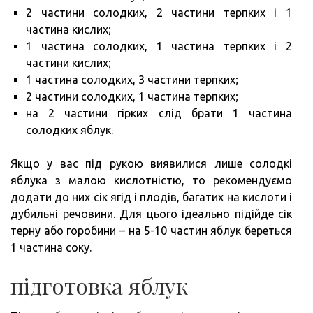
2 частини солодких, 2 частини терпких і 1
частина кислих;
1 частина солодких, 1 частина терпких і 2
частини кислих;
1 частина солодких, 3 частини терпких;
2 частини солодких, 1 частина терпких;
на 2 частини гірких слід брати 1 частина
солодких яблук.
Якщо у вас під рукою виявилися лише солодкі
яблука з малою кислотністю, то рекомендуємо
додати до них сік ягід і плодів, багатих на кислоти і
дубильні речовини. Для цього ідеально підійде сік
терну або горобини – на 5-10 частин яблук береться
1 частина соку.
підготовка яблук