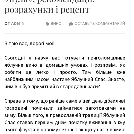
розрахунки і рецепт
ОТ
ADMIN
ВИНО
ОСТАВЬТЕ КОММЕНТАРИЙ
ЯБЛ
ВИН
–
Вітаю вас, дорогі мої!
ТЕХ
З
Сьогодні я навчу вас готувати приголомшливе
«НУЛ
яблучне вино в домашніх умовах і розповім, як
РЕК
робити це легко і просто. Тим більше вже
РОЗ
найближчим часом настане Яблучний Спас. Знаєте,
І
чим він був примітний в стародавні часи?
РЕЦ
Справа в тому, що раніше саме в цей день дбайливі
господині починали займатися заготовками на
зиму. Більш того, в православній традиції Яблучний
Спас ставав першим днем ​​початку вживання в їжу
цього фрукта в новому сезоні. Так що у нас з вами є