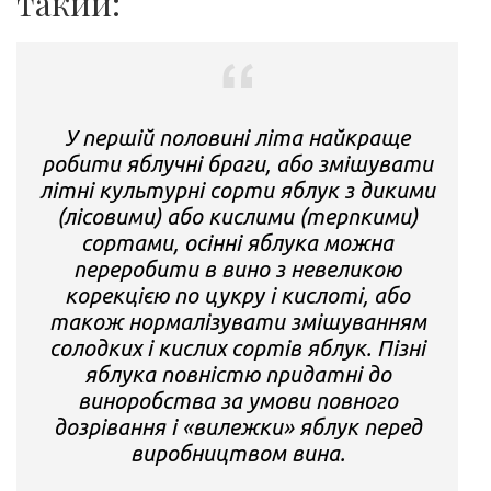
такий:
У першій половині літа найкраще
робити яблучні браги, або змішувати
літні культурні сорти яблук з дикими
(лісовими) або кислими (терпкими)
сортами, осінні яблука можна
переробити в вино з невеликою
корекцією по цукру і кислоті, або
також нормалізувати змішуванням
солодких і кислих сортів яблук. Пізні
яблука повністю придатні до
виноробства за умови повного
дозрівання і «вилежки» яблук перед
виробництвом вина.