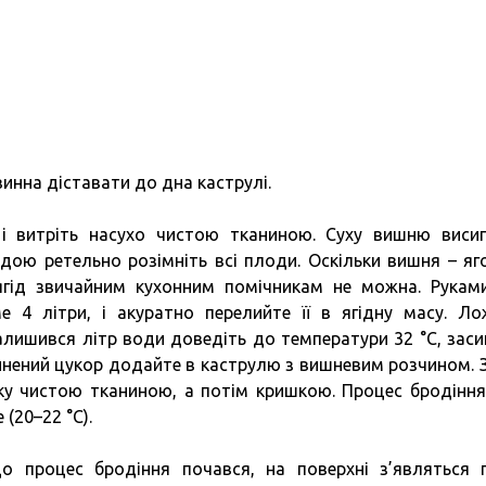
инна діставати до дна каструлі.
і витріть насухо чистою тканиною. Суху вишню виси
одою ретельно розімніть всі плоди. Оскільки вишня – яг
ягід звичайним кухонним помічникам не можна. Рукам
ме 4 літри, і акуратно перелийте її в ягідну масу. Л
лишився літр води доведіть до температури 32 °C, заси
зчинений цукор додайте в каструлю з вишневим розчином. 
тку чистою тканиною, а потім кришкою. Процес бродіння
(20–22 °C).
о процес бродіння почався, на поверхні з’являться 