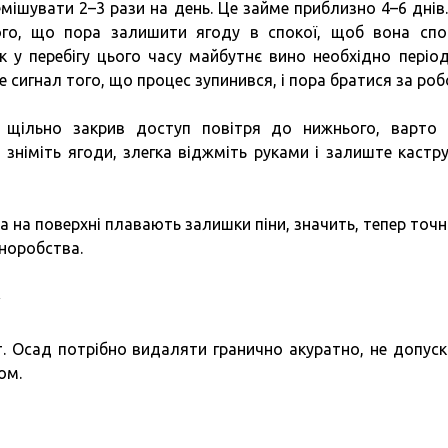
мішувати 2–3 рази на день. Це займе приблизно 4–6 днів.
ого, що пора залишити ягоду в спокої, щоб вона спо
 у перебігу цього часу майбутнє вино необхідно періо
це сигнал того, що процес зупинився, і пора братися за роб
і щільно закрив доступ повітря до нижнього, варто
німіть ягоди, злегка віджміть руками і залиште кастр
а на поверхні плавають залишки піни, значить, тепер точн
иноробства.
у
. Осад потрібно видаляти гранично акуратно, не допус
ом.