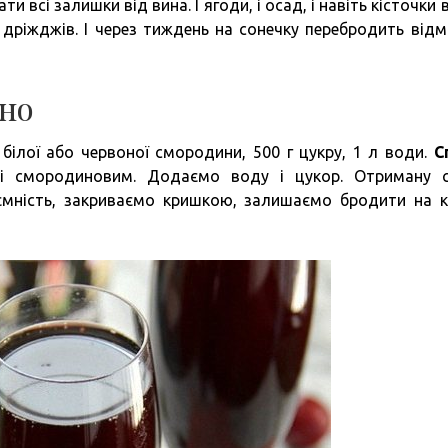
всі залишки від вина. І ягоди, і осад, і навіть кісточки 
і дріжджів. І через тиждень на сонечку перебродить відм
но
білої або червоної смородини, 500 г цукру, 1 л води.
С
і смородиновим. Додаємо воду і цукор. Отриману 
мність, закриваємо кришкою, залишаємо бродити на к