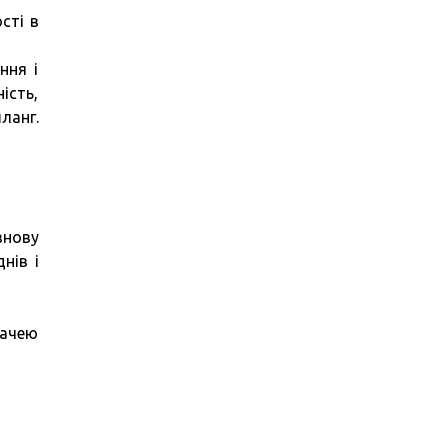
сті в
ння і
ість,
ланг.
знову
нів і
дачею