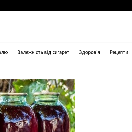
голю
Залежність від сигарет
Здоров’я
Рецепти і