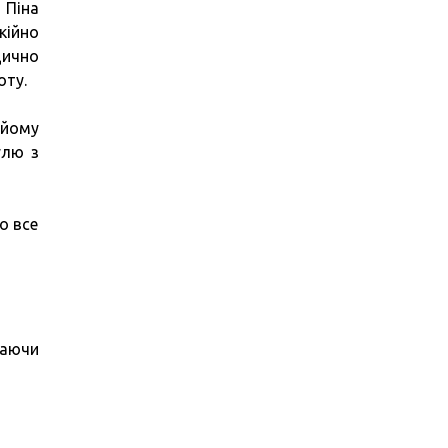
 Піна
кійно
дично
оту.
 йому
улю з
о все
каючи