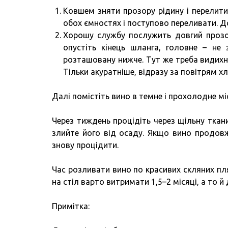
Ковшем зняти прозору рідину і перелити
обох ємностях і поступово переливати. До
Хорошу службу послужить довгий прозор
опустіть кінець шланга, головне – не 
розташовану нижче. Тут же треба видихну
Тільки акуратніше, відразу за повітрям хл
Далі помістіть вино в темне і прохолодне міс
Через тиждень процідіть через щільну ткани
злийте його від осаду. Якщо вино продовж
знову процідити.
Час розливати вино по красивих скляних пл
на стіл варто витримати 1,5–2 місяці, а то 
Примітка: