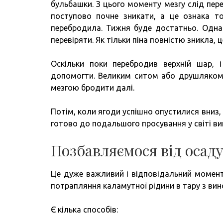
бульбашки. З цього моменту мезгу слід пере
поступово почне зникати, а це ознака т
перебродила. Тижня буде достатньо. Однак
перевіряти. Як тільки піна повністю зникла, 
Оскільки поки перебродив верхній шар, 
допомогти. Великим ситом або друшляком з
мезгою бродити далі.
Потім, коли ягоди успішно опустилися вниз, 
готово до подальшого просування у світі в
Позбавляємося від осад
Це дуже важливий і відповідальний момент
потрапляння каламутної рідини в тару з вин
Є кілька способів: