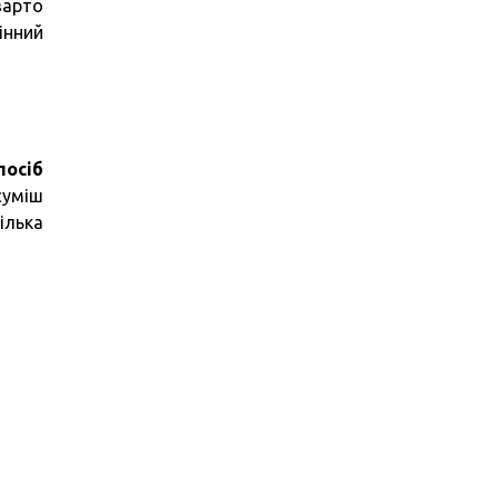
варто
інний
посіб
суміш
ілька