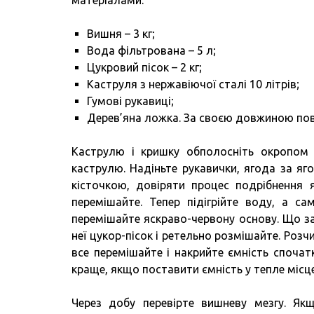
матеріалами:
Вишня – 3 кг;
Вода фільтрована – 5 л;
Цукровий пісок – 2 кг;
Каструля з нержавіючої сталі 10 літрів;
Гумові рукавиці;
Дерев’яна ложка. За своєю довжиною пов
Каструлю і кришку обполосніть окропом 
каструлю. Надіньте рукавички, ягода за яг
кісточкою, довіряти процес подрібнення 
перемішайте. Тепер підігрійте воду, а са
перемішайте яскраво-червону основу. Що за
неї цукор-пісок і ретельно розмішайте. Ро
все перемішайте і накрийте ємність споча
краще, якщо поставити ємність у тепле місце 
Через добу перевірте вишневу мезгу. Якщ