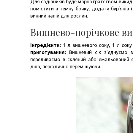
Для садівників буде марнотратством викидати 
помістити в темну бочку, додати бур’янів 
винний напій для рослин.
Вишнево-порічкове ви
Інгредієнти:
1 л вишневого соку, 1 л соку 
приготування:
Вишневий сік з’єднуємо з
переливаємо в скляний або емальований є
днів, періодично перемішуючи.