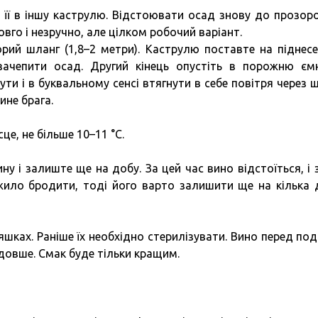
 її в іншу каструлю. Відстоювати осад знову до прозоро
вго і незручно, але цілком робочий варіант.
ий шланг (1,8–2 метри). Каструлю поставте на піднесе
зачепити осад. Другий кінець опустіть в порожню ємн
ти і в буквальному сенсі втягнути в себе повітря через ш
ине брага.
це, не більше 10–11 °C.
ну і залиште ще на добу. За цей час вино відстоїться, і 
ило бродити, тоді його варто залишити ще на кілька д
яшках. Раніше їх необхідно стерилізувати. Вино перед по
й довше. Смак буде тільки кращим.