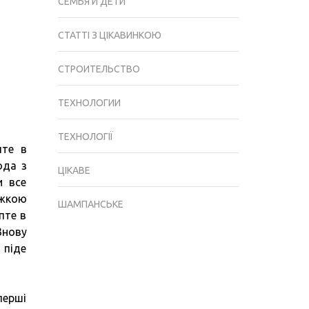
СЕМЬЯ И ДЕТИ
СТАТТІ З ЦІКАВИНКОЮ
СТРОИТЕЛЬСТВО
ТЕХНОЛОГИИ
ТЕХНОЛОГІЇ
пте в
ода з
ЦІКАВЕ
и все
ожкою
ШАМПАНСЬКЕ
пте в
Знову
 піде
перші