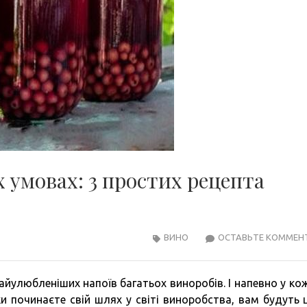
 умовах: 3 простих рецепта
ВИНО
ОСТАВЬТЕ КОММЕН
йулюбленіших напоїв багатьох виноробів. І напевно у ко
ки починаєте свій шлях у світі виноробства, вам будуть ц