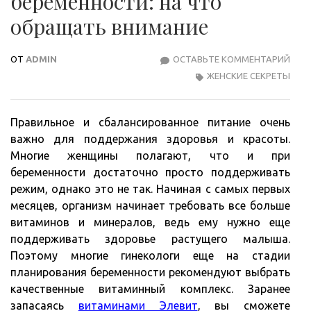
беременности: на что
обращать внимание
ОТ
ADMIN
ОСТАВЬТЕ КОММЕНТАРИЙ
ВЫБ
ЖЕНСКИЕ СЕКРЕТЫ
ВИТ
ПРИ
БЕР
Правильное и сбалансированное питание очень
НА
важно для поддержания здоровья и красоты.
ЧТО
Многие женщины полагают, что и при
ОБР
беременности достаточно просто поддерживать
ВНИ
режим, однако это не так. Начиная с самых первых
месяцев, организм начинает требовать все больше
витаминов и минералов, ведь ему нужно еще
поддерживать здоровье растущего малыша.
Поэтому многие гинекологи еще на стадии
планирования беременности рекомендуют выбрать
качественные витаминный комплекс. Заранее
запасаясь
витаминами Элевит
, вы сможете