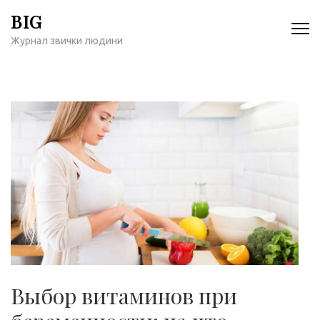
Перейти
BIG
к
Журнал звички людини
содержимому
(нажмите
Enter)
Выбор витаминов при