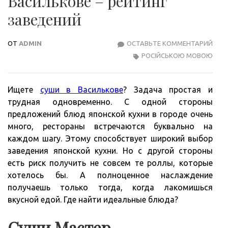
Василькове – рейтинг
заведений
ОТ
ADMIN
ОСТАВЬТЕ КОММЕНТАРИЙ
ЛУЧ
РОСІЙСЬКОЮ МОВОЮ
СУШ
И
РОЛ
Ищете
суши в Василькове
? Задача простая и
В
трудная одновременно. С одной стороны
ВАС
предложений блюд японской кухни в городе очень
–
много, рестораны встречаются буквально на
РЕЙ
каждом шагу. Этому способствует широкий выбор
ЗАВ
заведения японской кухни. Но с другой стороны
есть риск получить не совсем те роллы, которые
хотелось бы. А полноценное наслаждение
получаешь только тогда, когда лакомишься
вкусной едой. Где найти идеальные блюда?
Суши Мастер