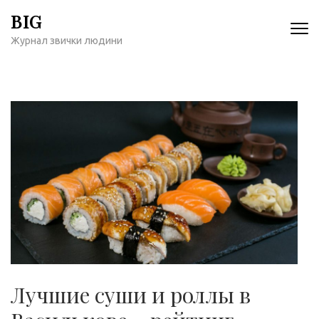
Перейти
BIG
к
Журнал звички людини
содержимому
(нажмите
Enter)
Лучшие суши и роллы в