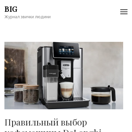
Перейти
BIG
к
Журнал звички людини
содержимому
(нажмите
Enter)
Правильный выбор