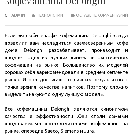
кофемашины DeLonghi
ОТ
ADMIN
ТЕХНОЛОГИИ
ОСТАВЬТЕ КОММЕНТАРИЙ
ПРА
ВЫБ
КОФ
Если вы любите кофе, кофемашина Delonghi всегда
DEL
позволит вам насладиться свежесваренным кофе
дома. Delonghi разрабатывает, производит и
продает одну из лучших линеек автоматических
кофемашин на рынке. Большинство их моделей
хорошо себя зарекомендовали в среднем сегменте
рынка. И они достигают отличных результатов с
точки зрения качества напитков. Поэтому сложно
выделить какую-то одну лучшую модель.
Все кофемашины Delonghi являются синонимом
качества и эффективности .Они стали самыми
продаваемыми производителями кофемашин на
рынке, опередив Saeco, Siemens и Jura.