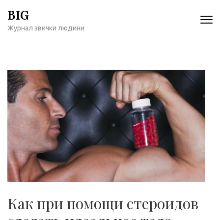
Перейти
BIG
к
Журнал звички людини
содержимому
(нажмите
Enter)
Как при помощи стероидов