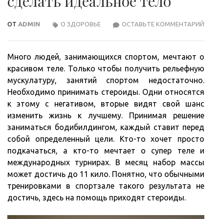
сделать идеальное тело
ОТ
ADMIN
О ЗДОРОВЬЕ
ОСТАВЬТЕ КОММЕНТАРИЙ
КАК
ПРИ
ПО
Много людей, занимающихся спортом, мечтают о
СТЕ
красивом теле. Только чтобы получить рельефную
СДЕ
мускулатуру, занятий спортом недостаточно.
ИДЕ
Необходимо принимать стероиды. Одни относятся
ТЕЛ
к этому с негативом, вторые видят свой шанс
изменить жизнь к лучшему. Принимая решение
заниматься бодибилдингом, каждый ставит перед
собой определенный цели. Кто-то хочет просто
подкачаться, а кто-то мечтает о супер теле и
международных турнирах. В месяц набор массы
может достичь до 11 кило. Понятно, что обычными
тренировками в спортзале такого результата не
достичь, здесь на помощь приходят стероиды.