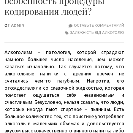
особенность процедуры
кодирования людей?
ОТ
ADMIN
ОСТАВЬТЕ КОММЕНТАРИЙ
В
ЗАЛЕЖНІСТЬ ВІД АЛКОГОЛЮ
ЧЕМ
ЗАК
ОСО
Алкоголизм − патология, которой страдают
ПРО
намного большее число населения, чем может
КОД
казаться изначально. Так случается потому, что
ЛЮД
алкогольные напитки с древних времен не
считались чем-то пагубным. Напротив, его
отождествляли со сказочной жидкостью, которая
помогает ощущаться себя независимым и
счастливым. Безусловно, нельзя сказать, что люди,
которые иногда пьют спиртное − пьяницы. Есть
большое количество тех, кто поистине употребляет
алкоголь в маленьких объемах и довольствуется
вкусом высококачественного винного напитка либо