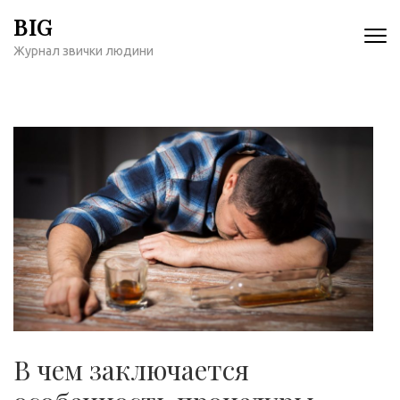
Перейти
BIG
к
Журнал звички людини
содержимому
(нажмите
Enter)
В чем заключается