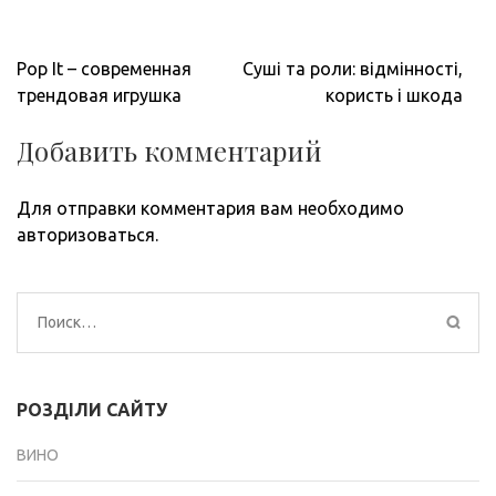
Навигация
Pop It – современная
Суші та роли: відмінності,
по
трендовая игрушка
користь і шкода
записям
Добавить комментарий
Для отправки комментария вам необходимо
авторизоваться
.
Найти:
РОЗДІЛИ САЙТУ
ВИНО