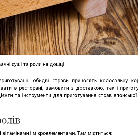
смачні суші та роли на дошці
риготуванні обидві страви приносять колосальну ко
вати в ресторані, замовити з доставкою, так і пригот
дієнти та інструменти для приготування страв японської 
ролів
і вітамінами і мікроелементами. Там міститься: