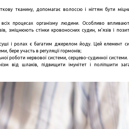
ткову тканину, допомагає волоссю і нігтям бути міцн
у всіх процесах організму людини. Особливо впливаю
ів, зміцнюють стінки кровоносних судин, м’язів і пози
суші і ролах є багатим джерелом йоду. Цей елемент с
ми, бере участь в регуляції гормонів;
ільної роботи нервової системи, серцево-судинної системи.
ізм від шлаків, підвищити імунітет і поліпшити заг