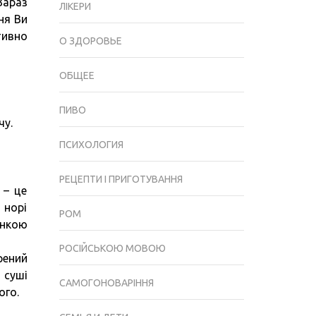
Зараз
ВІДМІННОСТІ,
ЛІКЕРИ
ня Ви
КОРИСТЬ
тивно
І
О ЗДОРОВЬЕ
ШКОДА
ОБЩЕЕ
ПИВО
чу.
ПСИХОЛОГИЯ
РЕЦЕПТИ І ПРИГОТУВАННЯ
 – це
 норі
РОМ
инкою
РОСІЙСЬКОЮ МОВОЮ
рений
 суші
САМОГОНОВАРІННЯ
ого.