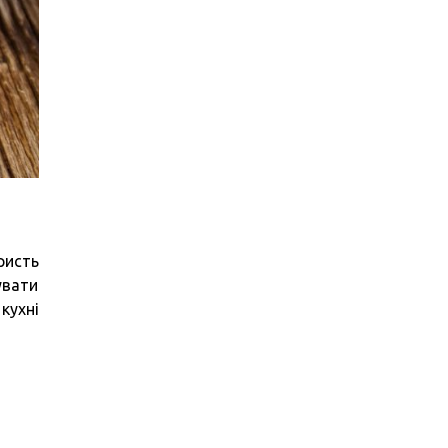
ристь
увати
кухні