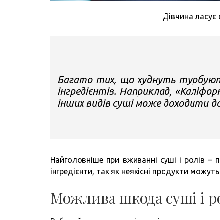
Дівчина ласує 
Багато тих, що худнуть турбують
інгредієнтів. Наприклад, «Каліфорн
інших видів суші може доходити до
Найголовніше при вживанні суші і ролів – 
інгредієнти, так як неякісні продукти можут
Можлива шкода суші і р