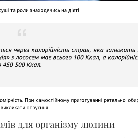
суші та роли знаходячись на дієті
ся через калорійність страв, яка залежить 
ія» з лососем має всього 100 Ккал, а калорійні
 450-500 Ккал.
помірність. При самостійному приготуванні ретельно оби
ь викликати отруєння.
олів для організму людини