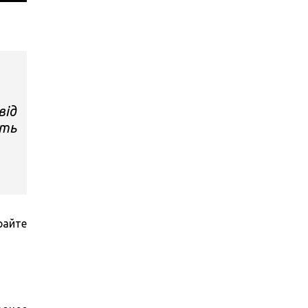
від
сть
райте