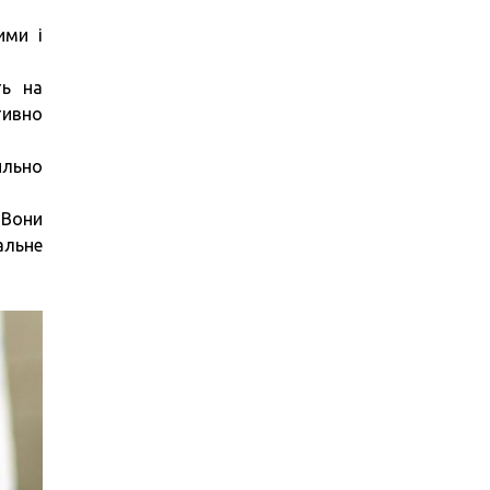
ими і
ть на
тивно
ильно
 Вони
альне