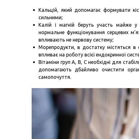
Кальцій, який допомагає формувати кіс
сильними;
Калій і магній беруть участь майже 
нормальне функціонування серцевих м’яз
впливають не нервову систему;
Морепродукти, в достатку містяться в 
впливає на роботу всієї ендокринної систе
Вітаміни груп А, В, С необхідні для стаб
допомагають дбайливо очистити орган
самопочуття.