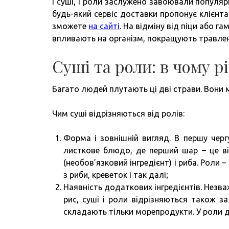
І суші, і роли заслужено завоювали популярні
будь-який сервіс доставки пропонує клієнта
зможете
на сайті
. На відміну від піци або г
впливають на організм, покращують травлен
Суші та роли: в чому р
Багато людей плутають ці дві страви. Вони м
Чим суші відрізняються від ролів:
Форма і зовнішній вигляд. В першу чергу
листкове блюдо, де перший шар – це ві
(необов’язковий інгредієнт) і риба. Роли
з риби, креветок і так далі;
Наявність додаткових інгредієнтів. Незв
рис, суші і роли відрізняються також 
складають тільки морепродукти. У роли до