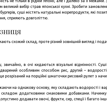
сть не тільки в рідній Японії, але і далеко за її межами. 
м великий вибір страв японської кухні. Зробити замовлен
амбургерів, суші містять натуральні морепродукти, які пози
ня, сприяють довголіттю.
ізниця
ають схожий склад, проте різний зовнішній вигляд і пода
, звичайно, в очі кидаються візуальні відмінності. Суші
дварений особливим способом рис, другий – водорості
 – це розрізаний на порційні шматочки рисовий рулет з нач
ажаючи на однакову основу, яку складають водорості і ва
за складом додатковими смаковими добавками. Начинку
пустимо додавати овочі, фрукти, сир, спеції і багато інш