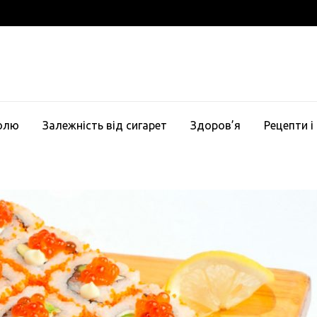
голю
Залежність від сигарет
Здоров’я
Рецепти і