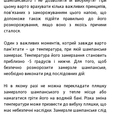
шампанського і не дозволити їй вибухнути? При
цьому варто врахувати кілька важливих принципів,
пов’язаних з заморожуванням цього напою, що
допоможе також підійти правильно до його
розморожування, якщо воно з якоїсь причини
сталося.
Один з важливих моментів, котрий завжди варто
пам’ятати – це температура, при якій шампанське
замерзає. Температура його замерзання становить
приблизно -5 градусів і нижче. Для того, щоб
безпечно розморозити замерзле шампанське,
необхідно виконати ряд послідовних дій:
Ні в якому разі не можна перекладати пляшку
замерзлого шампанського у тепле місце або
намагатися гріти його на водяній бані. Різка зміна
температури може призвести до вибуху пляшки, що
має небезпечні наслідки. Замерзле шампанське слід