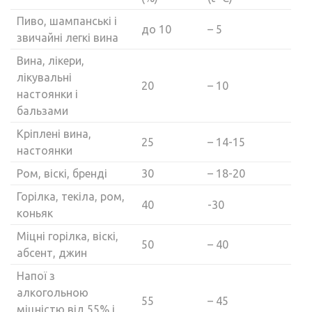
Пиво, шампанські і
до 10
– 5
звичайні легкі вина
Вина, лікери,
лікувальні
20
– 10
настоянки і
бальзами
Кріплені вина,
25
– 14-15
настоянки
Ром, віскі, бренді
30
– 18-20
Горілка, текіла, ром,
40
-30
коньяк
Міцні горілка, віскі,
50
– 40
абсент, джин
Напої з
алкогольною
55
– 45
міцністю від 55% і