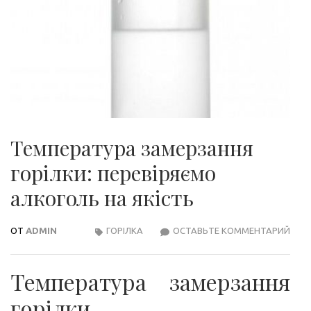
Температура замерзання
горілки: перевіряємо
алкоголь на якість
ОТ
ADMIN
ГОРІЛКА
ОСТАВЬТЕ КОММЕНТАРИЙ
ТЕМ
ЗАМ
ГОРІ
Температура замерзання
ПЕР
АЛК
горілки