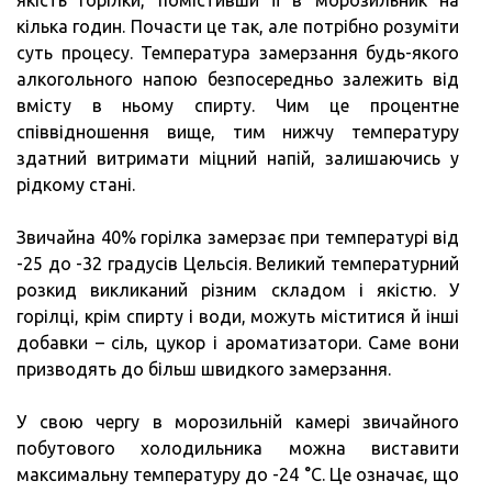
якість горілки, помістивши її в морозильник на
кілька годин. Почасти це так, але потрібно розуміти
суть процесу. Температура замерзання будь-якого
алкогольного напою безпосередньо залежить від
вмісту в ньому спирту. Чим це процентне
співвідношення вище, тим нижчу температуру
здатний витримати міцний напій, залишаючись у
рідкому стані.
Звичайна 40% горілка замерзає при температурі від
-25 до -32 градусів Цельсія. Великий температурний
розкид викликаний різним складом і якістю. У
горілці, крім спирту і води, можуть міститися й інші
добавки – сіль, цукор і ароматизатори. Саме вони
призводять до більш швидкого замерзання.
У свою чергу в морозильній камері звичайного
побутового холодильника можна виставити
максимальну температуру до -24 °C. Це означає, що