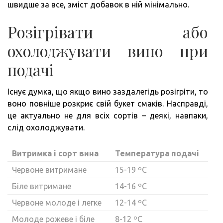
швидше за все, зміст добавок в ній мінімально.
Розігрівати або
охолоджувати вино при
подачі
Існує думка, що якщо вино заздалегідь розігріти, то
воно повніше розкриє свій букет смаків. Насправді,
це актуально не для всіх сортів – деякі, навпаки,
слід охолоджувати.
Витримка і сорт вина
Температура подачі
Червоне витримане
15-19 ºC
Біле витримане
14-16 ºC
Червоне молоде і легке
12-14 ºC
Молоде рожеве і біле
8-12 ºC