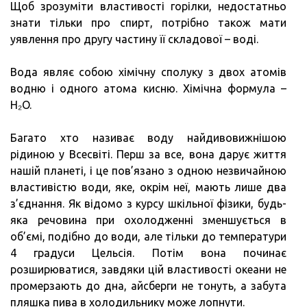
Щоб зрозуміти властивості горілки, недостатньо
знати тільки про спирт, потрібно також мати
уявлення про другу частину її складової – воді.
Вода являє собою хімічну сполуку з двох атомів
водню і одного атома кисню. Хімічна формула –
H₂O.
Багато хто називає воду найдивовижнішою
рідиною у Всесвіті. Перш за все, вона дарує життя
нашій планеті, і це пов’язано з одною незвичайною
властивістю води, яке, окрім неї, мають лише два
з’єднання. Як відомо з курсу шкільної фізики, будь-
яка речовина при охолодженні зменшується в
об’ємі, подібно до води, але тільки до температури
4 градуси Цельсія. Потім вона починає
розширюватися, завдяки цій властивості океани не
промерзають до дна, айсберги не тонуть, а забута
пляшка пива в холодильнику може лопнути.