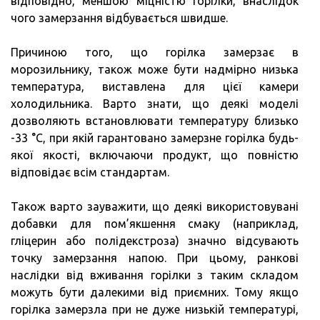
відповідно, меншою міцністю горілки, внаслідок
чого замерзання відбувається швидше.
Причиною того, що горілка замерзає в
морозильнику, також може бути надмірно низька
температура, виставлена для цієї камери
холодильника. Варто знати, що деякі моделі
дозволяють встановлювати температуру близько
-33 °C, при якій гарантовано замерзне горілка будь-
якої якості, включаючи продукт, що повністю
відповідає всім стандартам.
Також варто зауважити, що деякі використовувані
добавки для пом’якшення смаку (наприклад,
гліцерин або полідекстроза) значно відсувають
точку замерзання напою. При цьому, ранкові
наслідки від вживання горілки з таким складом
можуть бути далекими від приємних. Тому якщо
горілка замерзла при не дуже низькій температурі,