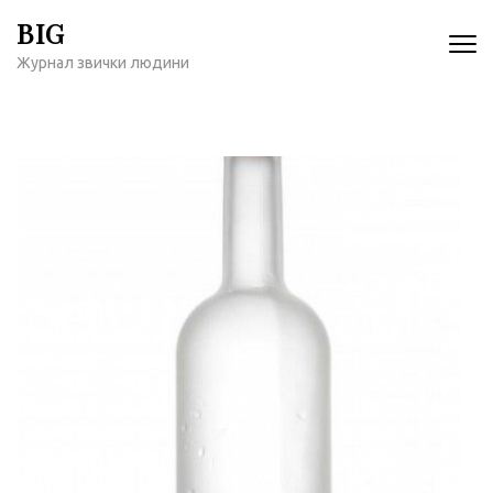
Перейти
BIG
к
Журнал звички людини
содержимому
(нажмите
Enter)