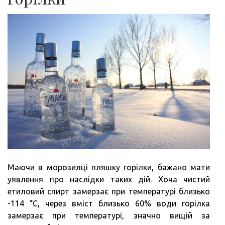
НА
ЯКІС
Маючи в морозилці пляшку горілки, бажано мати
уявлення про наслідки таких дій. Хоча чистий
етиловий спирт замерзає при температурі близько
-114 °C, через вміст близько 60% води горілка
замерзає при температурі, значно вищій за