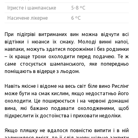
Ігристе і шампанське
5-8 ºC
Насичене лікерне
6 ºC
При підігріві витриманих вин можна відчути всі
відтінки і нюанси їх смаку. Молоді винні напої,
навпаки, можуть здатися порожніми і без родзинки
– їх краще трохи охолодити перед подачею. Те ж
саме стосується шампанського, яке попередньо
поміщають в відерце з льодом.
Навіть якісне і відоме на весь світ біле вино Рислінг
може бути на смак кислим, якщо недостатньо його
охолодити. Це поширюється і на червоні домашні
вина, які бажано подавати охолодженими, щоб
підкреслити їх достоїнства і приховати недоліки.
Якщо пляшку не вдалося повністю випити і в ній
залишилося вміст, то її слід знову щільно закрити