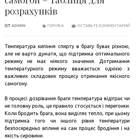
розрахунків
ОТ
ADMIN
ГОРІЛКА
ОСТАВЬТЕ КОММЕНТАРИЙ
ПРИ
ЯКІЙ
ТЕМ
Температура кипіння спирту в брагу буває різною,
ГНА
але не варто думати, що підтримка оптимального
САМ
режиму не має ніякого значення. Дотримання
–
температурного режиму вважається однією з
ТАБ
важливих складових процесу отримання якісного
ДЛЯ
самогону.
РОЗ
В процесі дозрівання браги температура відіграє чи
не головну роль, це правило стосується і перегонки.
Коли бродить брага, вона виділяє тепло, при цьому
підтримка того чи іншого рівня температури
безпосередньо вплине на сам процес бродіння і на
якість сировини.