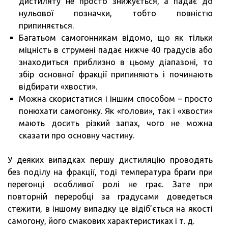
дистиляту не просто знижується, а падає до
нульової позначки, тобто повністю
припиняється.
Багатьом самогонникам відомо, що як тільки
міцність в струмені падає нижче 40 градусів або
знаходиться приблизно в цьому діапазоні, то
збір основної фракції припиняють і починають
відбирати «хвости».
Можна скористатися і іншим способом – просто
понюхати самогонку. Як «голови», так і «хвости»
мають досить різкий запах, чого не можна
сказати про основну частину.
У деяких випадках першу дистиляцію проводять
без поділу на фракції, тоді температура браги при
перегонці особливої ​​ролі не грає. Зате при
повторній переробці за градусами доведеться
стежити, в іншому випадку це відіб’ється на якості
самогону, його смакових характеристиках і т. д.