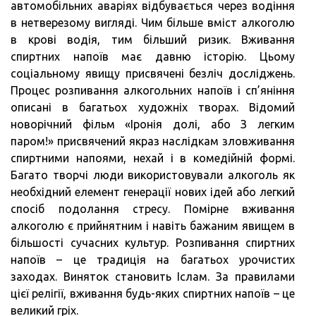
автомобільних аваріях відбувається через водіння
в нетверезому вигляді. Чим більше вміст алкоголю
в крові водія, тим більший ризик. Вживання
спиртних напоїв має давню історію. Цьому
соціальному явищу присвячені безліч досліджень.
Процес розпивання алкогольних напоїв і сп’яніння
описані в багатьох художніх творах. Відомий
новорічний фільм «Іронія долі, або З легким
паром!» присвячений якраз наслідкам зловживання
спиртними напоями, нехай і в комедійній формі.
Багато творчі люди використовували алкоголь як
необхідний елемент генерації нових ідей або легкий
спосіб подолання стресу. Помірне вживання
алкоголю є прийнятним і навіть бажаним явищем в
більшості сучасних культур. Розпивання спиртних
напоїв – це традиція на багатьох урочистих
заходах. Виняток становить Іслам. За правилами
цієї релігії, вживання будь-яких спиртних напоїв – це
великий гріх.