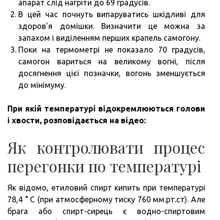
апарат слід нагріти до 69 градусів.
В цей час почнуть випаруватись шкідливі для
здоров’я домішки. Визначити це можна за
запахом і виділенням перших крапель самогону.
Поки на термометрі не показало 70 градусів,
самогон вариться на великому вогні, після
досягнення цієї позначки, вогонь зменшується
до мінімуму.
При якій температурі відокремлюються голови
і хвости, розповідається на відео:
Як контролювати процес
перегонки по температурі
Як відомо, етиловий спирт кипить при температурі
78,4 ° C (при атмосферному тиску 760 мм.рт.ст). Але
брага або спирт-сирець є водно-спиртовим