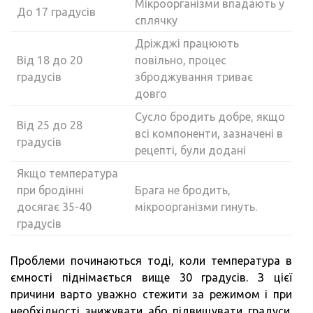
Мікроорганізми впадають у
До 17 градусів
сплячку
Дріжджі працюють
Від 18 до 20
повільно, процес
градусів
зброджування триває
довго
Сусло бродить добре, якщо
Від 25 до 28
всі компоненти, зазначені в
градусів
рецепті, були додані
Якщо температура
при бродінні
Брага не бродить,
досягає 35-40
мікроорганізми гинуть.
градусів
Проблеми починаються тоді, коли температура в
ємності піднімається вище 30 градусів. З цієї
причини варто уважно стежити за режимом і при
необхідності знижувати або підвищувати градуси.