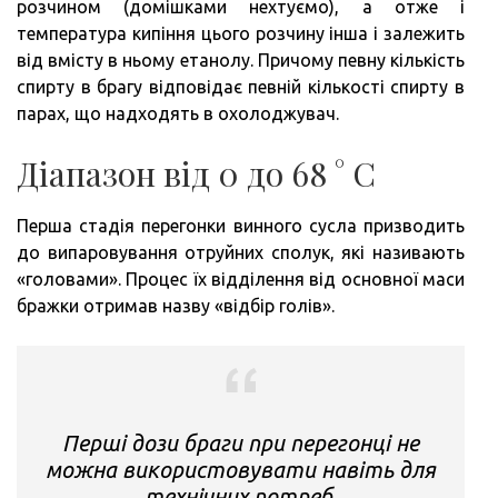
розчином (домішками нехтуємо), а отже і
температура кипіння цього розчину інша і залежить
від вмісту в ньому етанолу. Причому певну кількість
спирту в брагу відповідає певній кількості спирту в
парах, що надходять в охолоджувач.
Діапазон від 0 до 68 ° С
Перша стадія перегонки винного сусла призводить
до випаровування отруйних сполук, які називають
«головами». Процес їх відділення від основної маси
бражки отримав назву «відбір голів».
Перші дози браги при перегонці не
можна використовувати навіть для
технічних потреб.