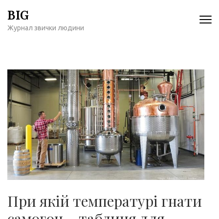
Перейти
BIG
к
Журнал звички людини
содержимому
(нажмите
Enter)
При якій температурі гнати
самогон – таблиця для