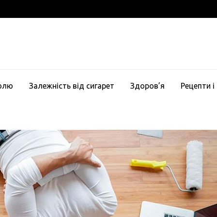
голю
Залежність від сигарет
Здоров’я
Рецепти і