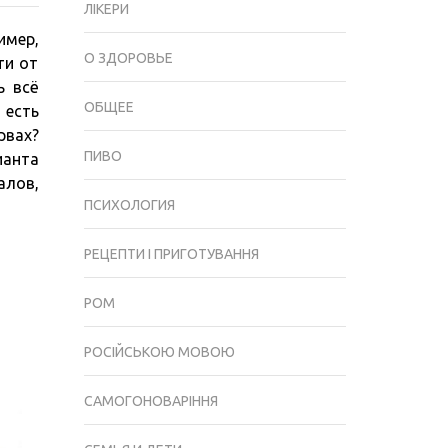
ЛІКЕРИ
ПОД
имер,
КЛЮЧ:
О ЗДОРОВЬЕ
ти от
ОСОБЕННОСТИ
ь всё
СОТРУДНИЧЕСТВА
ОБЩЕЕ
 есть
И
рвах?
ПРЕИМУЩЕСТВА
ПИВО
ианта
лов,
ПСИХОЛОГИЯ
РЕЦЕПТИ І ПРИГОТУВАННЯ
РОМ
РОСІЙСЬКОЮ МОВОЮ
САМОГОНОВАРІННЯ