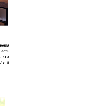
нения
 есть
, кто
алы и