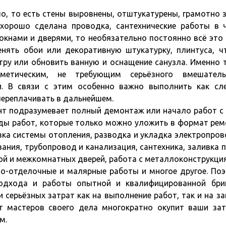
шо, то есть стены выровнены, отштукатурены, грамотно 
хорошо сделана проводка, сантехнические работы в 
 окнами и дверями, то необязательно постоянно всё это
нять обои или декоративную штукатурку, плинтуса, ч
ру или обновить ванную и оснащение санузла. Именно 
етическим, не требующим серьёзного вмешательс
и. В связи с этим особенно важно выполнить как сл
переплачивать в дальнейшем.
т подразумевает полный демонтаж или начало работ с 
ды работ, которые только можно уложить в формат рем
вка системы отопления, разводка и укладка электропров
ания, трубопровод и канализация, сантехника, заливка 
ной и межкомнатных дверей, работа с металлоконструкци
но-отделочные и малярные работы и многое другое. По
подхода и работы опытной и квалифицированной бри
серьёзных затрат как на выполнение работ, так и на за
от мастеров своего дела многократно окупит ваши за
м.