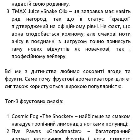
надає їй свою родзинку.
TMAX Juice «Snake Oil» – ця заправка має навіть
ряд нагород, так що її статус “кращої”
підтверджений на офіційному рівні. Не факт, що
вона сподобається кожному, але смакові ноти
анісу в поєднанні з цитрусом точно принесуть
гаму нових відчуттів як новачкові, так і
професійному вейперу.
Всі ми з дитинства любимо соковиті ягоди та
фрукти. Саме тому фруктові ароматизатори для е-
сиг також користуються широкою популярністю.
Топ-3 фруктових смаків:
Cosmic Fog «The Shocker» – найбільше за смаком
нагадує тропічний лимонад з нотками полуниці;
Five Pawns «Grandmaster» – багатогранний
аромат екзотичних фруктів і ноти стиглого