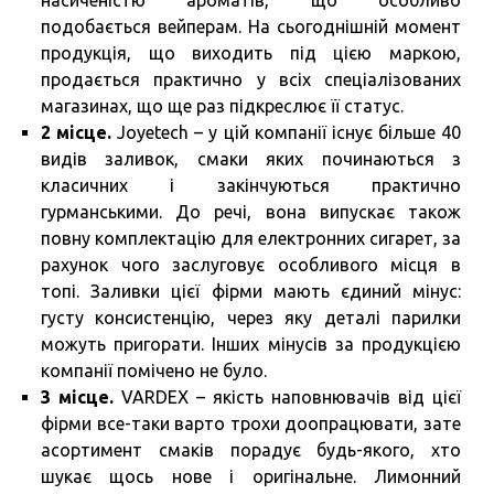
подобається вейперам. На сьогоднішній момент
продукція, що виходить під цією маркою,
продається практично у всіх спеціалізованих
магазинах, що ще раз підкреслює її статус.
2 місце.
Joyetech – у цій компанії існує більше 40
видів заливок, смаки яких починаються з
класичних і закінчуються практично
гурманськими. До речі, вона випускає також
повну комплектацію для електронних сигарет, за
рахунок чого заслуговує особливого місця в
топі. Заливки цієї фірми мають єдиний мінус:
густу консистенцію, через яку деталі парилки
можуть пригорати. Інших мінусів за продукцією
компанії помічено не було.
3 місце.
VARDEX – якість наповнювачів від цієї
фірми все-таки варто трохи доопрацювати, зате
асортимент смаків порадує будь-якого, хто
шукає щось нове і оригінальне. Лимонний