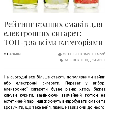
Рейтинг кращих смаків для
електронних сигарет:
ТОП-3 за всіма категоріями
ОТ
ADMIN
ОСТАВЬТЕ КОММЕНТАРИЙ
РЕЙ
ЗАЛЕЖНІСТЬ ВІД СИГАРЕТ
КРА
СМА
ДЛЯ
На сьогодні все більше стають популярними вейпи
ЕЛЕ
або електронні сигарети. Переваг у виборі
СИГА
електронної сигарети буває різна: хтось бажає
ТОП
кинути курити, замінюючи звичайний тютюн на
ЗА
естетичний пар, інші ж хочуть випробувати смаки та
ВСІ
зрозуміти, що таке вейп, пізніше звикаючи до нього.
КАТ