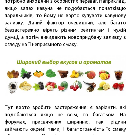
потрібно виходячи з особистих переваг. Наприклад,
якщо запах кавуна не подобається початківцю
парильників, то йому не варто купувати кавунову
заливку. Даний фактор очевидний, але багато
беззастережно вірять різним рейтингам і чужій
думці, а потім викидають новопридбану заливку з
огляду на її неприємного смаку.
Тут варто зробити застереження: є варіанти, які
подобаються якщо не всім, то багатьом. На
форумах, присвячених ширянню, такі рідини
займають окремі теми, і багатогранність їх смаку