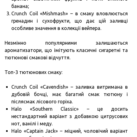
банана;
Crunch Coil «Mishmash» – в смаку вловлюється
гренадин і сухофрукти, що дає цій заливці
особливе значення в колекції вейпера.
Незмінно популярними залишаються
ароматизатори, що імітують класичні сигаретні та
тютюнові смакові відчуття.
Топ-3 тютюнових смаку:
Crunch Coil «Cavendish» – заливка витримана в
дубовій бочці, має багатий смак тютюну і
післясмак лісового горіха.
Halo «Southern Classic» – це досить
нестандартний варіант з добавкою цитрусових
нот, ванілі і меду.
Halo «Captain Jack» – міцний, чоловічий варіант