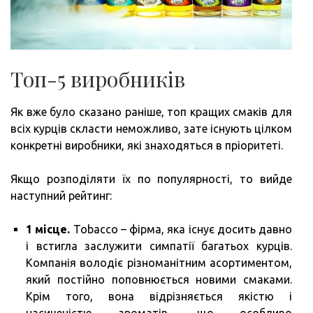
Топ-5 виробників
Як вже було сказано раніше, топ кращих смаків для
всіх курців скласти неможливо, зате існують цілком
конкретні виробники, які знаходяться в пріоритеті.
Якщо розподіляти їх по популярності, то вийде
наступний рейтинг:
1 місце.
Tobacco – фірма, яка існує досить давно
і встигла заслужити симпатії багатьох курців.
Компанія володіє різноманітним асортиментом,
який постійно поповнюється новими смаками.
Крім того, вона відрізняється якістю і
насиченістю ароматів, що особливо