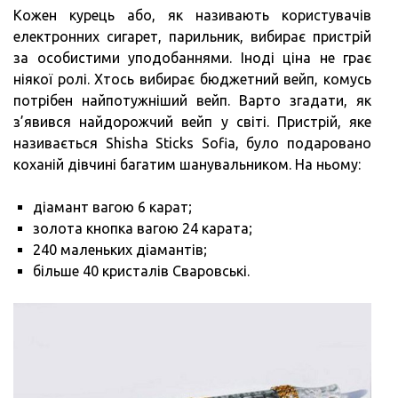
Кожен курець або, як називають користувачів
електронних сигарет, парильник, вибирає пристрій
за особистими уподобаннями. Іноді ціна не грає
ніякої ролі. Хтось вибирає бюджетний вейп, комусь
потрібен найпотужніший вейп. Варто згадати, як
з’явився найдорожчий вейп у світі. Пристрій, яке
називається Shisha Sticks Sofia, було подаровано
коханій дівчині багатим шанувальником. На ньому:
діамант вагою 6 карат;
золота кнопка вагою 24 карата;
240 маленьких діамантів;
більше 40 кристалів Сваровські.