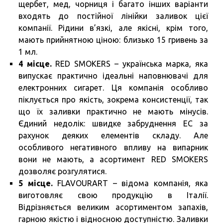
щербет, мед, чорниця і багато інших варіанти
входять до постійної лінійки заливок цієї
компанії. Рідини в’язкі, але якісні, крім того,
мають прийнятною ціною: близько 15 гривень за
1 мл.
4 місце.
RED SMOKERS – українська марка, яка
випускає практично ідеальні наповнювачі для
електронних сигарет. Ця компанія особливо
піклується про якість, зокрема консистенції, так
що їх заливки практично не мають мінусів.
Єдиний недолік: швидке забруднення ЕС за
рахунок деяких елементів складу. Але
особливого негативного впливу на випарник
вони не мають, а асортимент RED SMOKERS
дозволяє розгулятися.
5 місце.
FLAVOURART – відома компанія, яка
виготовляє свою продукцію в Італії.
Відрізняється великим асортиментом запахів,
гарною якістю і відносною доступністю. Заливки