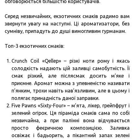
обговорюється більшістю користувачів.
Серед незвичайних, екзотичних смаків радимо вам
звернути увагу на наступні. Ці ароматизатори, без
сумніву, припадуть до душі вимогливим гурманам.
Топ-3 екзотичних смаків:
Crunch Coil «Qellep» – різкі ноти рому і якась
солодкість надають цій заливці самобутність. Її
смак різкий, але післясмак досить м’яке і
приємне. Аромат можна з упевненістю називати
п’янким, трохи навіть нав’язливим, але в цьому і
полягає принадність даної заправки.
Five Pawns «Sixty-Four» – м’ята, лікер, грейпфрут і
зелений огірок. Ця піраміда смаків сама по собі
незвичайна, а при палінні вона відчувається
просто феєричною композицією. Заливка
освіжає і бадьорить, а пікантний запах зелені