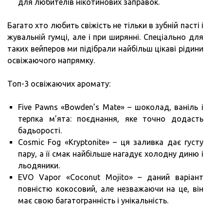
для любителів нікотинових заправок.
Багато хто любить свіжість не тільки в зубній пасті і
жувальній гумці, але і при ширянні. Спеціально для
таких вейперов ми підібрали найбільш цікаві рідини
освіжаючого напрямку.
Топ-3 освіжаючих аромату:
Five Pawns «Bowden’s Mate» – шоколад, ваніль і
терпка м’ята: поєднання, яке точно додасть
бадьорості.
Cosmic Fog «Kryptonite» – ця заливка дає густу
пару, а її смак найбільше нагадує холодну диню і
льодяники.
EVO Vapor «Coconut Mojito» – даний варіант
повністю кокосовий, але незважаючи на це, він
має свою багатогранність і унікальність.