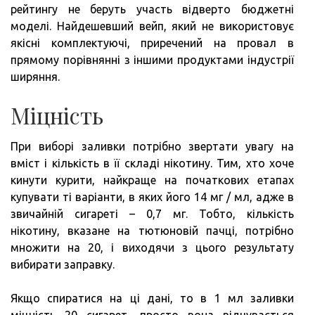
рейтингу не беруть участь відверто бюджетні
моделі. Найдешевший вейп, який не використовує
якісні комплектуючі, приречений на провал в
прямому порівнянні з іншими продуктами індустрії
ширяння.
Міцність
При виборі заливки потрібно звертати увагу на
вміст і кількість в її складі нікотину. Тим, хто хоче
кинути курити, найкраще на початкових етапах
купувати ті варіанти, в яких його 14 мг / мл, адже в
звичайній сигареті – 0,7 мг. Тобто, кількість
нікотину, вказане на тютюновій пачці, потрібно
множити на 20, і виходячи з цього результату
вибирати заправку.
Якщо спиратися на ці дані, то в 1 мл заливки
міцність 20 сигарет, просто вона відчувається