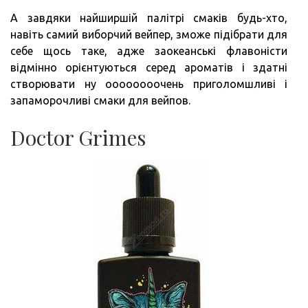
А завдяки найширшій палітрі смаків будь-хто,
навіть самий виборчий вейпер, зможе підібрати для
себе щось таке, адже заокеанські флавоністи
відмінно орієнтуються серед ароматів і здатні
створювати ну оооооооочень приголомшливі і
запаморочливі смаки для вейпов.
Doctor Grimes