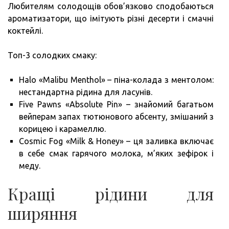
Любителям солодощів обов’язково сподобаються
ароматизатори, що імітують різні десерти і смачні
коктейлі.
Топ-3 солодких смаку:
Halo «Malibu Menthol» – піна-колада з ментолом:
нестандартна рідина для ласунів.
Five Pawns «Absolute Pin» – знайомий багатьом
вейперам запах тютюнового абсенту, змішаний з
корицею і карамеллю.
Cosmic Fog «Milk & Honey» – ця заливка включає
в себе смак гарячого молока, м’яких зефірок і
меду.
Кращі рідини для
ширяння