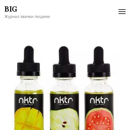
Перейти
BIG
к
Журнал звички людини
содержимому
(нажмите
Enter)