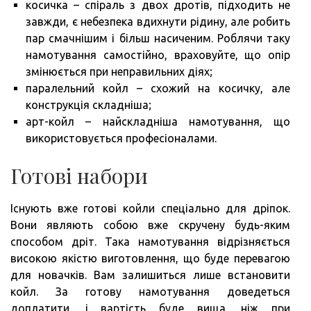
косичка – спіраль з двох дротів, підходить не
завжди, є небезпека вдихнути рідину, але робить
пар смачнішим і більш насиченим. Роблячи таку
намотування самостійно, враховуйте, що опір
змінюється при неправильних діях;
паралельний койл – схожий на косичку, але
конструкція складніша;
арт-койл – найскладніша намотування, що
використовується професіоналами.
Готові набори
Існують вже готові койли спеціально для дріпок.
Вони являють собою вже скручену будь-яким
способом дріт. Така намотування відрізняється
високою якістю виготовлення, що буде перевагою
для новачків. Вам залишиться лише встановити
койл. За готову намотування доведеться
доплатити, і вартість буде вища, ніж при