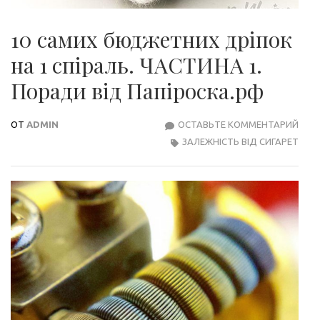
10 самих бюджетних дріпок
на 1 спіраль. ЧАСТИНА 1.
Поради від Папіроска.рф
ОТ
ADMIN
ОСТАВЬТЕ КОММЕНТАРИЙ
10
ЗАЛЕЖНІСТЬ ВІД СИГАРЕТ
САМ
БЮД
ДРІ
НА
1
СПІР
ЧАС
1.
ПОР
ВІД
ПАП