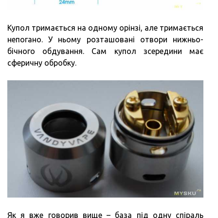
Купол тримається на одному орінзі, але тримається
непогано. У ньому розташовані отвори нижньо-
бічного обдування. Сам купол зсередини має
сферичну обробку.
Як я вже говорив вище – база під одну спіраль