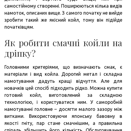
самостійному створенні. Поширюються кілька видів
намоток, описаних вище. З самого початку не вийде
зробити такий же якісний койл, тому він підійде
початківцям.
Як робити смачні койли на
дріпку?
Головними критеріями, що визначають смак, є
матеріали і вид койла. Дорогий метал і складна
намотування дадуть кращі відчуття. Але для
новачків цей спосіб підходить рідко. Можна купити
готовий койл, виготовлений за складною
технологією, і користуватися ним. У саморобній
намотуванні головне – досягти малого зазору між
витками. Використовуючи японську бавовну в
якості гніту, пар стане смачнішим, а правильна
спіраль збільшить його кількість. Обслуговування