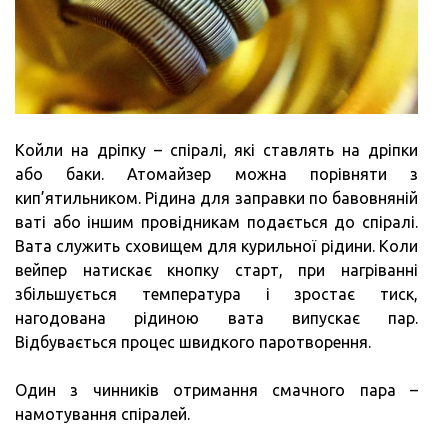
Койли на дріпку – спіралі, які ставлять на дріпки
або баки. Атомайзер можна порівняти з
кип’ятильником. Рідина для заправки по бавовняній
ваті або іншим провідникам подається до спіралі.
Вата служить сховищем для курильної рідини. Коли
вейпер натискає кнопку старт, при нагріванні
збільшується температура і зростає тиск,
нагодована рідиною вата випускає пар.
Відбувається процес швидкого паротворення.
Один з чинників отримання смачного пара –
намотування спіралей.