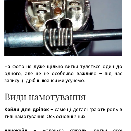
На фото не дуже щільно витки туляться один до
одного, але це не особливо важливо – під час
запису ці дрібні нюанси ми усунемо.
Види намотування
Койли для дріпок
– саме ці деталі грають роль в
типі намотування. Ось основні з них:
Нанокойл
– маленька спіраль, витки якої