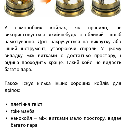
У саморобних койлах, як правило, не
використовується який-небудь особливий спосіб
намотування. Дріт накручується на викрутку або
інший інструмент, утворюючи спіраль. У цьому
випадку між витками є достатньо простору, і
рідина проходить краще. Такий койл не видасть
багато пара.
Також існує кілька інших хороших койлів для
дріпок:
плетіння твіст
грін-манба
нанокойл – між витками мало простору, видає
багато пара;