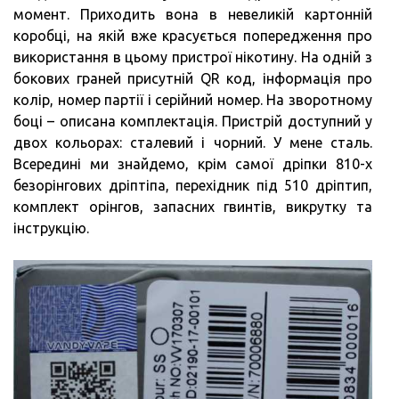
момент. Приходить вона в невеликій картонній
коробці, на якій вже красується попередження про
використання в цьому пристрої нікотину. На одній з
бокових граней присутній QR код, інформація про
колір, номер партії і серійний номер. На зворотному
боці – описана комплектація. Пристрій доступний у
двох кольорах: сталевий і чорний. У мене сталь.
Всередині ми знайдемо, крім самої дріпки 810-х
безорінгових дріптіпа, перехідник під 510 дріптип,
комплект орінгов, запасних гвинтів, викрутку та
інструкцію.