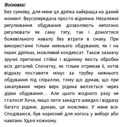
Висновки:
Без сумніву, для мене ця дріпка найкраща на даний
момент. Вкусопередача просто відмінна. Незалежні
регулювання обдування дозволяють непогано
регулювати як саму тягу, так і домогтися
божевільного навалу без втрати в смаку. При
використанні тільки нижнього обдування, як і на
інших дріпках, можливий конденсат. Також зазначу
зручні притискні стійки і відмінну якість обробки
всіх деталей. Спочатку, як тільки отримав її, хотів
відразу поставити мінус за трубку нижнього
обдування під спіраллю, тому що думав, що при
закапуванні через верх рідина виллється через
дірки обдування… Але цього жодного разу не
сталося! Хоча, якщо лити занадто швидко і відразу
багато рідини, думаю, це можливо. У мене все.
Сподіваюся, був корисний для когось у виборі або
навпаки. Удачі кожному.