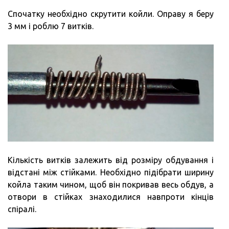
Спочатку необхідно скрутити койли. Оправу я беру
3 мм і роблю 7 витків.
Кількість витків залежить від розміру обдування і
відстані між стійками. Необхідно підібрати ширину
койла таким чином, щоб він покривав весь обдув, а
отвори в стійках знаходилися навпроти кінців
спіралі.