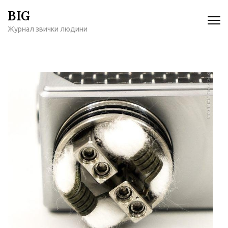
Перейти
BIG
к
Журнал звички людини
содержимому
(нажмите
Enter)