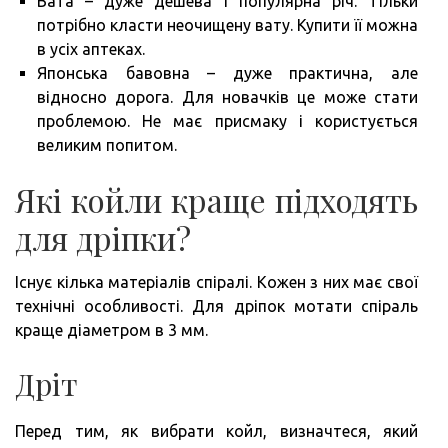
Вата – дуже дешева і популярна річ. Тільки
потрібно класти неочищену вату. Купити її можна
в усіх аптеках.
Японська бавовна – дуже практична, але
відносно дорога. Для новачків це може стати
проблемою. Не має присмаку і користується
великим попитом.
Які койли краще підходять
для дріпки?
Існує кілька матеріалів спіралі. Кожен з них має свої
технічні особливості. Для дріпок мотати спіраль
краще діаметром в 3 мм.
Дріт
Перед тим, як вибрати койл, визначтеся, який