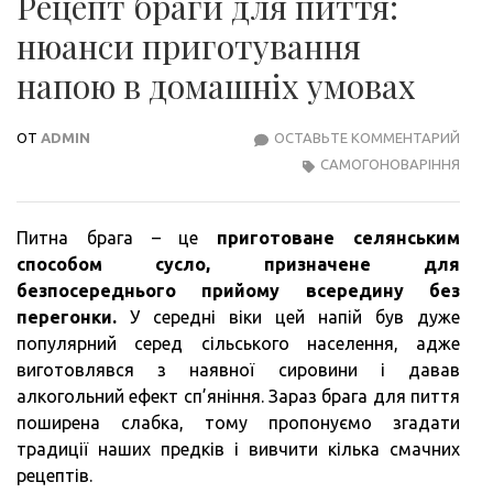
Рецепт браги для пиття:
нюанси приготування
напою в домашніх умовах
ОТ
ADMIN
ОСТАВЬТЕ КОММЕНТАРИЙ
РЕЦ
САМОГОНОВАРІННЯ
БРА
ДЛЯ
ПИТ
Питна брага – це
приготоване селянським
НЮА
способом сусло, призначене для
ПРИ
безпосереднього прийому всередину без
НАП
перегонки.
У середні віки цей напій був дуже
В
популярний серед сільського населення, адже
ДОМ
виготовлявся з наявної сировини і давав
УМО
алкогольний ефект сп’яніння. Зараз брага для пиття
поширена слабка, тому пропонуємо згадати
традиції наших предків і вивчити кілька смачних
рецептів.