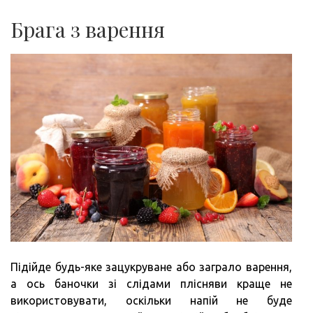
Брага з варення
Підійде будь-яке зацукруване або заграло варення,
а ось баночки зі слідами плісняви краще не
використовувати, оскільки напій не буде