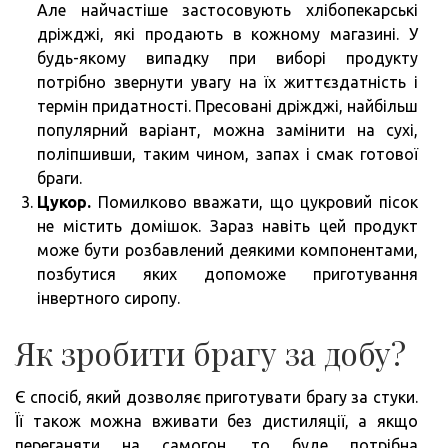
Але найчастіше застосовують хлібопекарські
дріжджі, які продають в кожному магазині. У
будь-якому випадку при виборі продукту
потрібно звернути увагу на їх життєздатність і
термін придатності. Пресовані дріжджі, найбільш
популярний варіант, можна замінити на сухі,
поліпшивши, таким чином, запах і смак готової
браги.
Цукор.
Помилково вважати, що цукровий пісок
не містить домішок. Зараз навіть цей продукт
може бути розбавлений деякими компонентами,
позбутися яких допоможе приготування
інвертного сиропу.
Як зробити брагу за добу?
Є спосіб, який дозволяє приготувати брагу за стуки.
Її також можна вживати без дистиляції, а якщо
переганяти на самогон, то буде потрібна