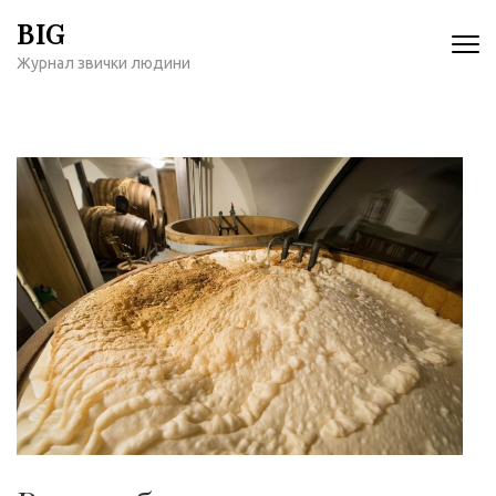
Перейти
BIG
к
Журнал звички людини
содержимому
(нажмите
Enter)