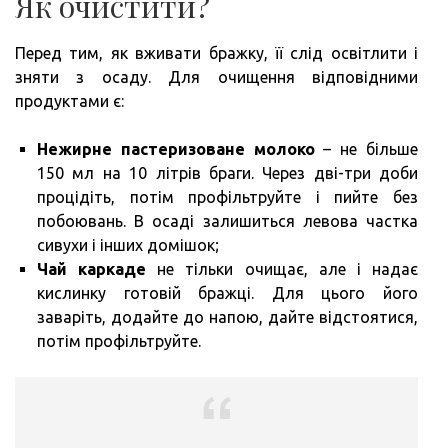
Як очистити?
Перед тим, як вживати бражку, її слід освітлити і
зняти з осаду. Для очищення відповідними
продуктами є:
Нежирне пастеризоване молоко
– не більше
150 мл на 10 літрів браги. Через дві-три доби
процідіть, потім профільтруйте і пийте без
побоювань. В осаді залишиться левова частка
сивухи і інших домішок;
Чай каркаде
не тільки очищає, але і надає
кислинку готовій бражці. Для цього його
заваріть, додайте до напою, дайте відстоятися,
потім профільтруйте.