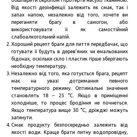
обшпарити окропом і протерти насухо тканиною.
Від якості дезінфекції залежить як смак, так і
запах напою, незалежно від того, хочете ви
переганяти брагу в самогон, або
використовувати її як самостійний
слабоалкогольний напій.
Хороший рецепт браги для пиття передбачає, що
готувати її будуть в дерев’яних чи емальованих
бідонах, оскільки скло і пластик гірше зберігають
необхідну температуру.
Незалежно від того, яка готується брага, рецепт
має на увазі дотримання певного
температурного режиму. Оптимальні значення
становлять 18 – 25 °C. Якщо в приміщенні
холодніше, то процес бродіння не почнеться.
Якщо температура вище 30 °C, дріжджі можуть
загинути.
Смак продукту безпосередньо залежить від
якості води. Краще брати питну водопровідну,