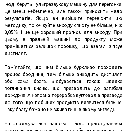
Іноді беруть і ультразвукову машину для перегонки.
Це менш небезпечно, але також приносить мало
результатів. Якщо ви вирішите перевірити цю
методику, то очікуйте виходу спирту не більше, ніж
0,05%, і це ще хороший прогноз для виходу. При
цьому в пральній машині до продукту може
примішатися залишок порошку, що взагалі зіпсує
дистилят.
Пам’ятайте, що чим більше бурхливо проходить
процес бродіння, тим більше виходить дистилят
або сама брага. Відбувається також швидке
поглинання кисню, що призводить до загибелі
дріжджів. А неповна переробка вуглеводів призведе
до того, що побічних продуктів виявиться більше.
Таку брагу бажано не вживати ні в якому вигляді.
Насолоджуватися напоєм і його приготуванням
варто не поспішаючи. А якщо робити це швидко, то