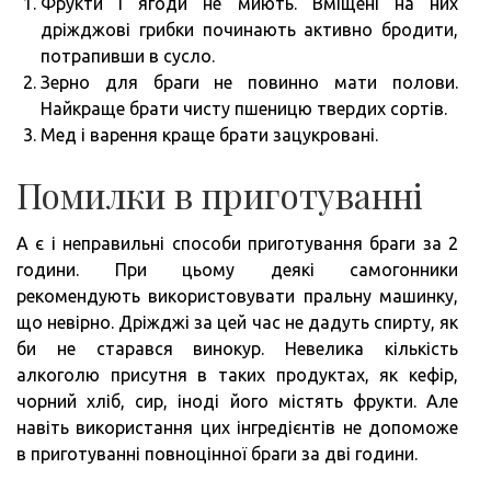
Фрукти і ягоди не миють. Вміщені на них
дріжджові грибки починають активно бродити,
потрапивши в сусло.
Зерно для браги не повинно мати полови.
Найкраще брати чисту пшеницю твердих сортів.
Мед і варення краще брати зацукровані.
Помилки в приготуванні
А є і неправильні способи приготування браги за 2
години. При цьому деякі самогонники
рекомендують використовувати пральну машинку,
що невірно. Дріжджі за цей час не дадуть спирту, як
би не старався винокур. Невелика кількість
алкоголю присутня в таких продуктах, як кефір,
чорний хліб, сир, іноді його містять фрукти. Але
навіть використання цих інгредієнтів не допоможе
в приготуванні повноцінної браги за дві години.