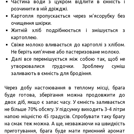
Частина води з цукром відлити в ємність і
розчинити в ній дріжджі.
Картопля пропускається через м’ясорубку без
очищення шкірки.
Житній хліб подрібнюється і змішується з
картоплею.
Свіже молоко вливається до картоплі з хлібом.
Не беріть кип’ячене або пастеризоване молоко.
Далі все перемішується між собою так, щоб не
утворювалися грудочки. Зроблену суміш
заливають в ємність для бродіння.
Через добу настоювання в теплому місці, брага
буде готова, зберігання можна продовжити до
двох діб, якщо є запас часу. У ємність заливається
не більше 70% обсягу. У підсумку виходить 3-4 літри
напою міцністю 45 градусів. Спробувати таку брагу
на смак теж можна. А ще, незважаючи на швидкість
приготування, брага буде мати приємний аромат