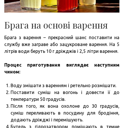
Брага на основі варення
Брага з варення – прекрасний шанс поставити на
службу вже заграве або зацукроване варення. На 5
літрів води беруть 10 г дріжджів і 2,5 літри варення.
Процес приготування виглядає наступним
чином:
Воду змішати з варенням і ретельно розмішати.
Поставити суміш на вогонь і довести її до
температури 50 градусів.
Після того, як вона охолоне до 30 градусів,
суміш переливають в посудину для бродіння,
додають дріжджі і перемішують.
Бутель з гідрозатвором поміщають в темне