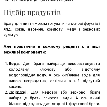
Підбір продуктів
Брагу для пиття можна готувати на основі фруктів і
ягід, соків, варення, компоту, меду і зернових
культур.
Але практично в кожному рецепті є й інші
важливі компоненти:
Вода.
Для браги найкраще використовувати
колодязну, ключову або відстояну
водопровідну воду. А ось кип’ячена вода для
напою непридатна, оскільки в ній відсутній
кисень.
Дріжджі.
Для медової або зернової браги
найкраще брати спиртові види. А ось винні
більше підходять для ягідної і фруктової браги.