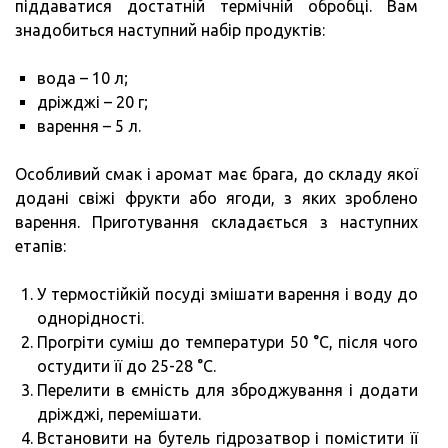
піддаватися достатній термічній обробці. Вам
знадобиться наступний набір продуктів:
вода – 10 л;
дріжджі – 20 г;
варення – 5 л.
Особливий смак і аромат має брага, до складу якої
додані свіжі фрукти або ягоди, з яких зроблено
варення. Приготування складається з наступних
етапів:
У термостійкій посуді змішати варення і воду до
однорідності.
Прогріти суміш до температури 50 °C, після чого
остудити її до 25-28 °C.
Перелити в ємність для зброджування і додати
дріжджі, перемішати.
Встановити на бутель гідрозатвор і помістити її