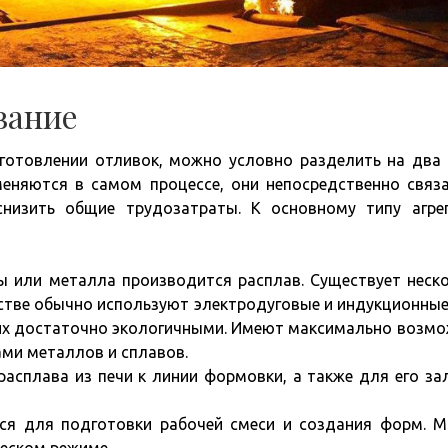
вание
зготовлении отливок, можно условно разделить на два 
еняются в самом процессе, они непосредственно связ
снизить общие трудозатраты. К основному типу агре
ы или металла производится расплав. Существует неск
дстве обычно используют электродуговые и индукционные
 их достаточно экологичными. Имеют максимально возм
ми металлов и сплавов.
асплава из печи к линии формовки, а также для его за
ся для подготовки рабочей смеси и создания форм. 