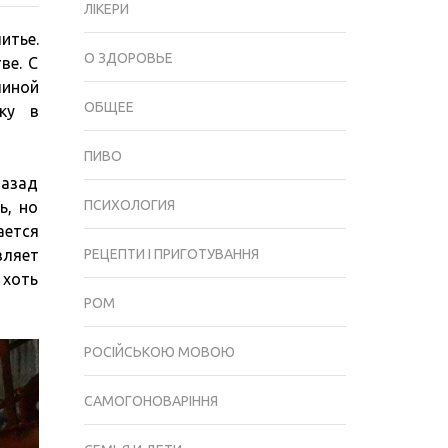
ЛІКЕРИ
ОБОРУДОВАНИЯ
итье.
ДЛЯ
О ЗДОРОВЬЕ
ве. С
ПРЕДПРИЯТИЙ
линой
ОБЩЕЕ
ку в
ПИВО
назад
ПСИХОЛОГИЯ
ь, но
ается
вляет
РЕЦЕПТИ І ПРИГОТУВАННЯ
 хоть
РОМ
РОСІЙСЬКОЮ МОВОЮ
САМОГОНОВАРІННЯ