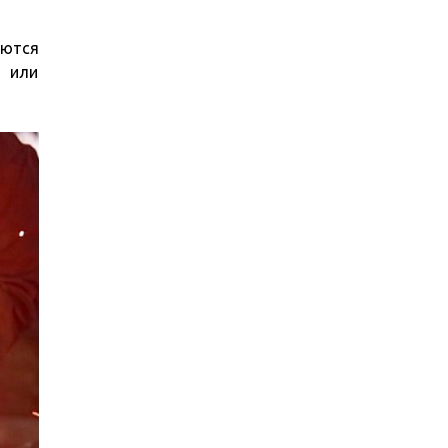
уются
 или