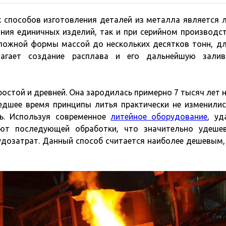
 способов изготовления деталей из металла является л
ния единичных изделий, так и при серийном производст
ложной формы массой до нескольких десятков тонн, д
агает создание расплава и его дальнейшую залив
остой и древней. Она зародилась примерно 7 тысяч лет 
едшее время принципы литья практически не изменилис
сь. Используя современное
литейное оборудование
, уд
уют последующей обработки, что значительно удеше
удозатрат. Данный способ считается наиболее дешевым,