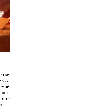
ество
орых,
аемой
упите
ожете
т.