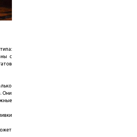
типа:
аны с
гатов
олько
. Они
ожные
ливки
Может