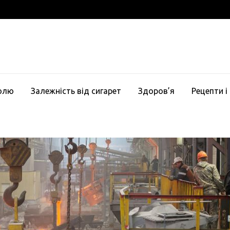
голю
Залежність від сигарет
Здоров’я
Рецепти і