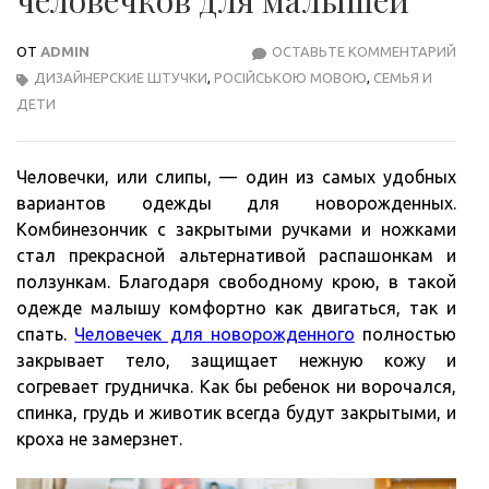
ОТ
ADMIN
ОСТАВЬТЕ КОММЕНТАРИЙ
ОСО
ДИЗАЙНЕРСКИЕ ШТУЧКИ
,
РОСІЙСЬКОЮ МОВОЮ
,
СЕМЬЯ И
ВЫБ
ДЕТИ
ЧЕЛ
ДЛЯ
МАЛ
Человечки, или слипы, — один из самых удобных
вариантов одежды для новорожденных.
Комбинезончик с закрытыми ручками и ножками
стал прекрасной альтернативой распашонкам и
ползункам. Благодаря свободному крою, в такой
одежде малышу комфортно как двигаться, так и
спать.
Человечек для новорожденного
полностью
закрывает тело, защищает нежную кожу и
согревает грудничка. Как бы ребенок ни ворочался,
спинка, грудь и животик всегда будут закрытыми, и
кроха не замерзнет.