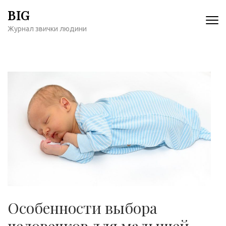
Перейти
BIG
к
Журнал звички людини
содержимому
(нажмите
Enter)
Особенности выбора
человечков для малышей