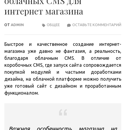
облачных CMS для
интернет магазина
ОТ
ADMIN
ОБЩЕЕ
ОСТАВЬТЕ КОММЕНТАРИЙ
ЧТО
НУЖ
ЗНА
Быстрое и качественное создание интернет-
ОБ
магазина уже давно не фантазия, а реальность,
ОБЛ
благодаря облачным CMS. В отличие от
CMS
коробочных CMS, где запуск сайта сопровождается
ДЛЯ
покупкой модулей и частыми доработками
ИНТ
дизайна, на облачной платформе можно получить
МАГ
уже готовый сайт с дизайном и проработанным
функционалом.
Важная особенность магазина на