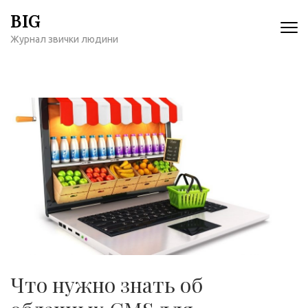
Перейти
BIG
к
Журнал звички людини
содержимому
(нажмите
Enter)
Что нужно знать об