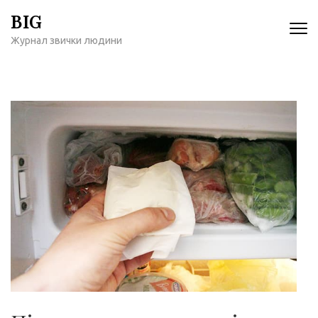
Перейти
BIG
к
Журнал звички людини
содержимому
(нажмите
Enter)