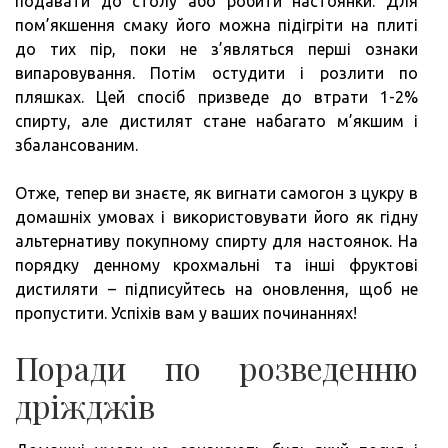
подавати до столу або робити настоянки. Для
пом’якшення смаку його можна підігріти на плиті
до тих пір, поки не з’являться перші ознаки
випаровування. Потім остудити і розлити по
пляшках. Цей спосіб призведе до втрати 1-2%
спирту, але дистилят стане набагато м’якшим і
збалансованим.
Отже, тепер ви знаєте, як вигнати самогон з цукру в
домашніх умовах і використовувати його як гідну
альтернативу покупному спирту для настоянок. На
порядку денному крохмальні та інші фруктові
дистиляти – підписуйтесь на оновлення, щоб не
пропустити. Успіхів вам у ваших починаннях!
Поради по розведенню
дріжджів