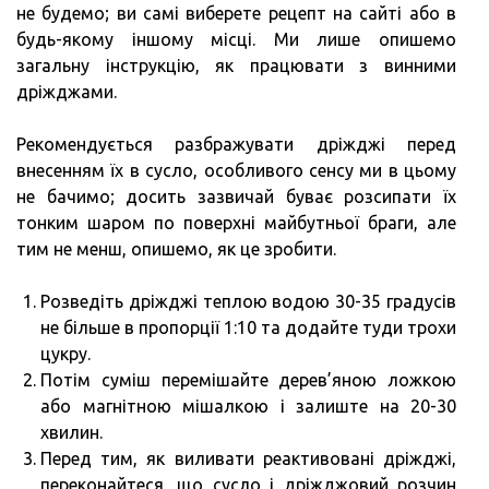
не будемо; ви самі виберете рецепт на сайті або в
будь-якому іншому місці. Ми лише опишемо
загальну інструкцію, як працювати з винними
дріжджами.
Рекомендується разбражувати дріжджі перед
внесенням їх в сусло, особливого сенсу ми в цьому
не бачимо; досить зазвичай буває розсипати їх
тонким шаром по поверхні майбутньої браги, але
тим не менш, опишемо, як це зробити.
Розведіть дріжджі теплою водою 30-35 градусів
не більше в пропорції 1:10 та додайте туди трохи
цукру.
Потім суміш перемішайте дерев’яною ложкою
або магнітною мішалкою і залиште на 20-30
хвилин.
Перед тим, як виливати реактивовані дріжджі,
переконайтеся, що сусло і дріжджовий розчин