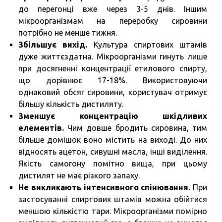
до перегонці вже через 3-5 днів. Іншим
мікроорганізмам на переробку сировини
потрібно не менше тижня.
Збільшує вихід.
Культура спиртових штамів
дуже життєздатна. Мікроорганізми гинуть лише
при досягненні концентрації етилового спирту,
що дорівнює 17-18%. Використовуючи
однаковий обсяг сировини, користувач отримує
більшу кількість дистиляту.
Зменшує концентрацію шкідливих
елементів.
Чим довше бродить сировина, тим
більше домішок воно містить на виході. До них
відносять ацетон, сивушні масла, інші виділення.
Якість самогону помітно вища, при цьому
дистилят не має різкого запаху.
Не викликають інтенсивного спінювання.
При
застосуванні спиртових штамів можна обійтися
меншою кількістю тари. Мікроорганізми помірно