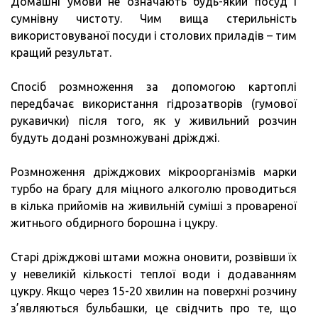
Домашні умови не означають будь-який посуд і
сумнівну чистоту. Чим вища стерильність
використовуваної посуди і столових приладів – тим
кращий результат.
Спосіб розмноження за допомогою картоплі
передбачає використання гідрозатворів (гумової
рукавички) після того, як у живильний розчин
будуть додані розмножувані дріжджі.
Розмноження дріжджових мікроорганізмів марки
турбо на брагу для міцного алкоголю проводиться
в кілька прийомів на живильній суміші з провареної
житнього обдирного борошна і цукру.
Старі дріжджові штами можна оновити, розвівши їх
у невеликій кількості теплої води і додаванням
цукру. Якщо через 15-20 хвилин на поверхні розчину
з’являються бульбашки, це свідчить про те, що