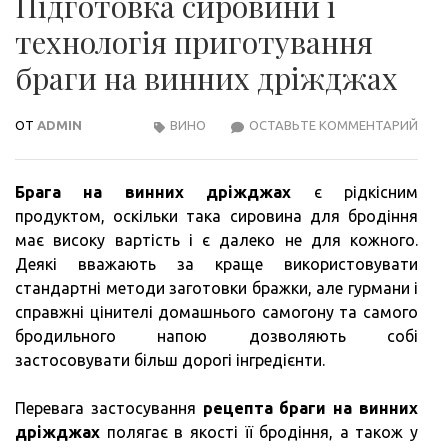
Підготовка сировини і
технологія приготування
браги на винних дріжджах
ОТ
ADMIN
ВИНО
ОСТАВЬТЕ КОММЕНТАРИЙ
ПІД
СИР
І
Брага на винних дріжджах
є рідкісним
ТЕХ
продуктом, оскільки така сировина для бродіння
ПРИ
має високу вартість і є далеко не для кожного.
БРА
Деякі вважають за краще використовувати
НА
стандартні методи заготовки бражки, але гурмани і
ВИН
справжні цінителі домашнього самогону та самого
ДРІ
бродильного напою дозволяють собі
застосовувати більш дорогі інгредієнти.
Перевага застосування
рецепта браги на винних
дріжджах
полягає в якості її бродіння, а також у