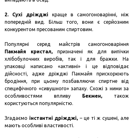
2.
Сухі дріжджі
краще в самогоноварінні, ніж
попередній вид. Більш того, вони є серйозним
конкурентом пресованим спиртовим.
Популярні серед майстрів самогоноваріння
Пакмайя кристал,
призначені як для випічки
хлібобулочних виробів, так і для бражки. На
упаковці написано «активні» і це відповідає
дійсності, адже дріжджі Пакмайя прискорюють
бродіння, при цьому позбавляючи спиртне від
специфічного «сивушного» запаху. Схожі з ними за
особливостями впливу
Бекмен,
також
користуються популярністю.
Згадаємо
інстантні дріжджі,
– це ті ж сушені, але
мають особливі властивості.