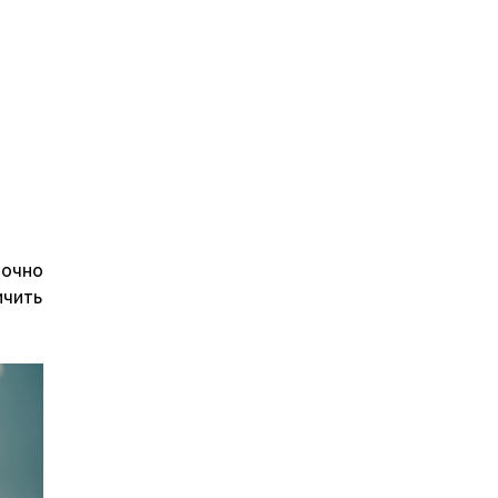
точно
ичить