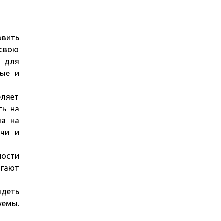
овить
 свою
и для
ные и
еляет
ть на
ла на
ачи и
ности
агают
деть
уемы.