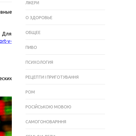
ЛІКЕРИ
БУКМЕКЕРА
ивные
ПРИ
О ЗДОРОВЬЕ
ПОМОЩИ
МАТЕМАТИЧЕСКИХ
ОБЩЕЕ
. Для
РАСЧЕТОВ
ort-v-
ПИВО
ПСИХОЛОГИЯ
РЕЦЕПТИ І ПРИГОТУВАННЯ
еских
РОМ
РОСІЙСЬКОЮ МОВОЮ
САМОГОНОВАРІННЯ