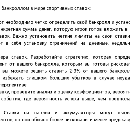
 банкроллом в мире спортивных ставок:
рт необходимо четко определить свой банкролл и устан
онкретная сумма денег, которую игрок готов вложить в
авок. Важно установить четкие лимиты на свои ставк
т в себя установку ограничений на дневные, недель
ера ставок. Разработайте стратегию, которая опред
ент от вашего банкролла, которым вы готовы рискова
 вы можете решить ставить 2-3% от вашего банкрол
 избежать слишком больших убытков в случае неуд
перспективе.
тавку, проведите анализ и оценку коэффициентов, вероят
е события, где вероятность успеха выше, чем предпол
в. Ставки на парлеи и аккумуляторы могут выгля
ентов, но они обычно более рискованы и менее предсказ