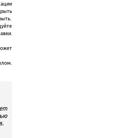
сации
крыть
рыть.
дуйте
авки.
может
ллом.
ет
щью
в.