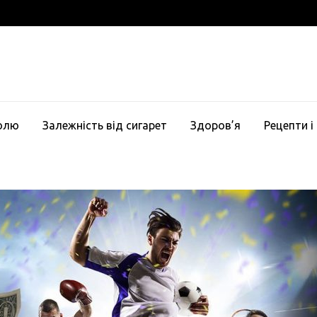
голю
Залежність від сигарет
Здоров’я
Рецепти і