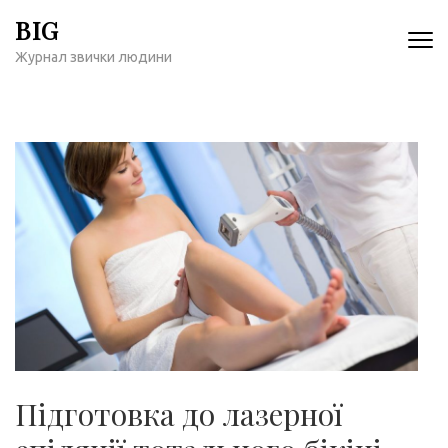
Перейти
BIG
к
Журнал звички людини
содержимому
(нажмите
Enter)
Підготовка до лазерної