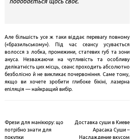
подобається щось своє.
Але більшість усе ж таки віддає перевагу повному
(«бразильському»). Під час сеансу усувається
волосся з лобка, промежини, статевих губ та зони
ануса. Незважаючи на чутливість та особливу
делікатність цих місць, сеанс проходить абсолютно
безболісно й не викликає почервоніння. Саме тому,
якщо ви хочете зробити глибоке бікіні, лазерна
епіляція — найкращий вибір.
Навигация
Фрези для манікюру: що
Доставка суши в Киеве
по
потрібно знати для
Арасака Суши –
записям
покупки
Наслаждение вкусом