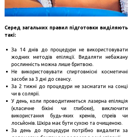
Серед загальних правил підготовки виділяють
такі:
За 14 днів до процедури не використовувати
жодних методів епіляції. Видаляти небажану
рослинність можна лише бритвою.
Не використовувати спиртовмісні косметичні
засоби за 3 дні до сеансу.
За 2 тижні до процедури не засмагати на сонці
чи в солярії.
У день, коли проводитиметься лазерна епіляція
(класичне бікіні чи глибоке), виключити
використання будь-яких кремів, спреїв чи
лосьйонів. Шкіра має бути сухою та очищеною.
За день до процедури потрібно видалити за