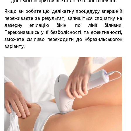
допомогою бритви все волосся в зоні епіляції.
Якщо ви робите цю делікатну процедуру вперше й
переживаєте за результат, запишіться спочатку на
лазерну епіляцію бікіні по лінії білизни.
Переконавшись у її безболісності та ефективності,
зможете сміливо переходити до «бразильського»
варіанту.