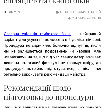
епіляції тотального бікіні
ОТ
ADMIN
ОСТАВЬТЕ КОММЕНТАРИЙ
ПІД
ЖЕНСКИЕ СЕКРЕТЫ
ДО
ЛАЗ
ЕПІЛ
Лазерна епіляція глибокого бікіні
— найкращий
ТОТ
варіант для усунення волосся в цій делікатній зоні.
БІКІН
Процедура не спричиняє болючих відчуттів, після
неї не залишається подразнень чи наривів. Але
незважаючи на те, що під час сеансу лазер впливає
лише на волосяний фолікул і не травмує шкіру, до
процедури потрібно підготуватися, а після неї
ретельно виконувати рекомендації майстра.
Рекомендації щодо
підготовки до процедури
Перш ніж записатися на лазерну епіляцію повного