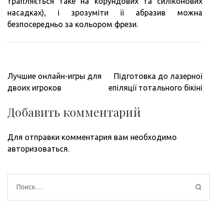
трапляється таке на корундових та силіконових
насадках), і зрозуміти її абразив можна
безпосередньо за кольором фрези.
Навигация
Лучшие онлайн-игры для
Підготовка до лазерної
по
двоих игроков
епіляції тотального бікіні
записям
Добавить комментарий
Для отправки комментария вам необходимо
авторизоваться
.
Найти: