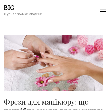
Перейти
BIG
к
Журнал звички людини
содержимому
(нажмите
Enter)
Фрези для манікюру: що