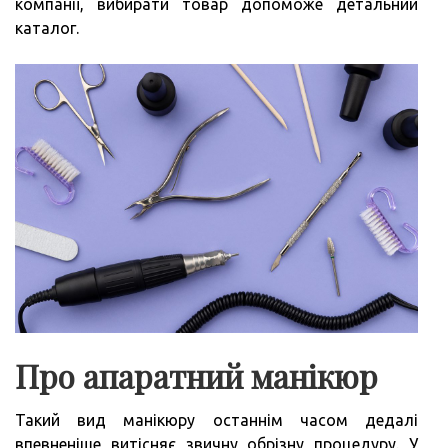
компанії, вибирати товар допоможе детальний
каталог.
Про апаратний манікюр
Такий вид манікюру останнім часом дедалі
впевненіше витісняє звичну обрізну процедуру. У