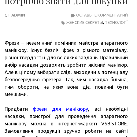
потрібно знати для покупки
ОТ
ADMIN
ОСТАВЬТЕ КОММЕНТАРИЙ
ФРЕ
ЖЕНСКИЕ СЕКРЕТЫ
,
ТЕХНОЛОГІЇ
ДЛЯ
МАН
ЩО
Фрези – незамінний помічник майстра апаратного
ПОТ
манікюру. Існує безліч фрез з різного матеріалу,
ЗНА
різної твердості і для всіляких завдань. Правильний
ДЛЯ
вибір насадки дозволить зробити якісний манікюр.
ПОК
Але в цілому вибирати слід, виходячи з потенціалу
безпосередньо фрезера. Так, чим насадка більша,
тим обороти, на яких вона діє, повинні бути
меншими.
Придбати
фрези для манікюру
, всі необхідні
насадки, пристрої для проведення апаратного
манікюру можна в інтернет-маркеті VSB.STORE.
Замовлення продукції зручно робити на сайті