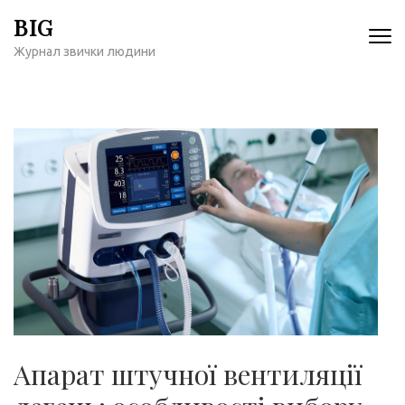
Перейти
BIG
к
Журнал звички людини
содержимому
(нажмите
Enter)
Апарат штучної вентиляції