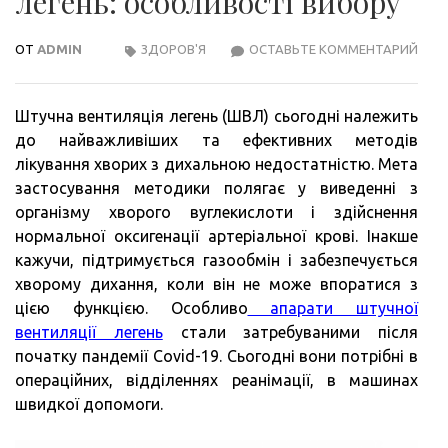
легень: особливості вибору
ОТ
ADMIN
ЗДОРОВ'Я
ОСТАВЬТЕ КОММЕНТАРИЙ
АПА
ШТУ
ВЕН
Штучна вентиляція легень (ШВЛ) сьогодні належить
ЛЕГЕ
до найважливіших та ефективних методів
ОСО
лікування хворих з дихальною недостатністю. Мета
ВИБ
застосування методики полягає у виведенні з
організму хворого вуглекислоти і здійснення
нормальної оксигенації артеріальної крові. Інакше
кажучи, підтримується газообмін і забезпечується
хворому дихання, коли він не може впоратися з
цією функцією. Особливо
апарати штучної
вентиляції легень
стали затребуваними після
початку пандемії Covid-19. Сьогодні вони потрібні в
операційних, відділеннях реанімації, в машинах
швидкої допомоги.