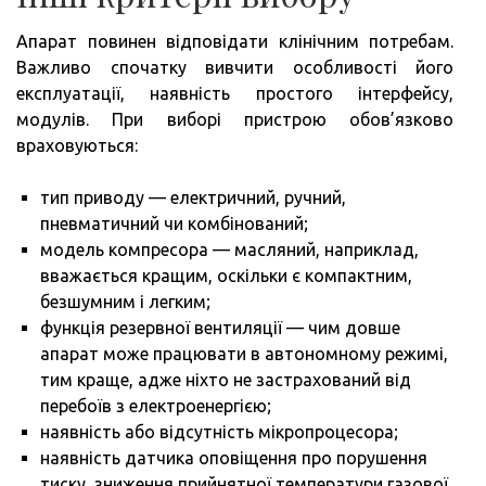
Апарат повинен відповідати клінічним потребам.
Важливо спочатку вивчити особливості його
експлуатації, наявність простого інтерфейсу,
модулів. При виборі пристрою обов’язково
враховуються:
тип приводу — електричний, ручний,
пневматичний чи комбінований;
модель компресора — масляний, наприклад,
вважається кращим, оскільки є компактним,
безшумним і легким;
функція резервної вентиляції — чим довше
апарат може працювати в автономному режимі,
тим краще, адже ніхто не застрахований від
перебоїв з електроенергією;
наявність або відсутність мікропроцесора;
наявність датчика оповіщення про порушення
тиску, зниження прийнятної температури газової