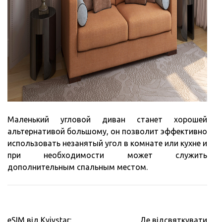
Маленький угловой диван станет хорошей
альтернативой большому, он позволит эффективно
использовать незанятый угол в комнате или кухне и
при необходимости может служить
дополнительным спальным местом.
Навигация
eSIM від Kyivstar:
Де відсвяткувати