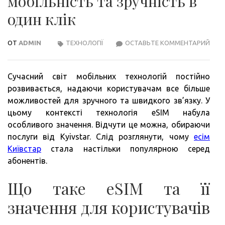
мобільність та зручність в
один клік
ОТ
ADMIN
ТЕХНОЛОГІЇ
ОСТАВЬТЕ КОММЕНТАРИЙ
ESIM
ВІД
KYIV
Сучасний світ мобільних технологій постійно
МОБ
розвивається, надаючи користувачам все більше
ТА
можливостей для зручного та швидкого зв’язку. У
ЗРУ
цьому контексті технологія eSIM набула
В
особливого значення. Відчути це можна, обираючи
ОДИ
послуги від Kyivstar. Слід розглянути, чому
есім
КЛІК
Київстар
стала настільки популярною серед
абонентів.
Що таке eSIM та її
значення для користувачів