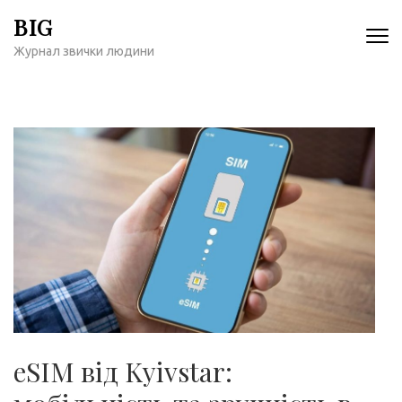
Перейти
BIG
к
Журнал звички людини
содержимому
(нажмите
Enter)
eSIM від Kyivstar: