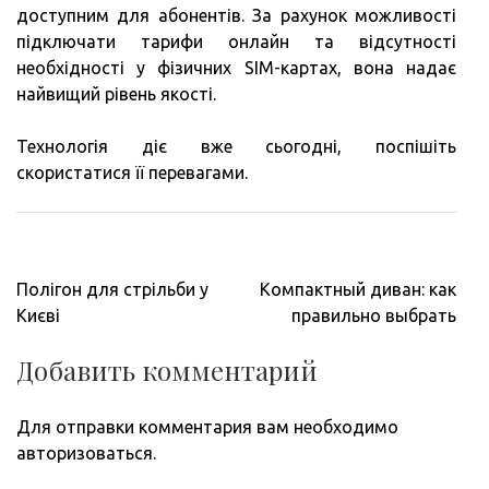
доступним для абонентів. За рахунок можливості
підключати тарифи онлайн та відсутності
необхідності у фізичних SIM-картах, вона надає
найвищий рівень якості.
Технологія діє вже сьогодні, поспішіть
скористатися її перевагами.
Навигация
Полігон для стрільби у
Компактный диван: как
по
Києві
правильно выбрать
записям
Добавить комментарий
Для отправки комментария вам необходимо
авторизоваться
.