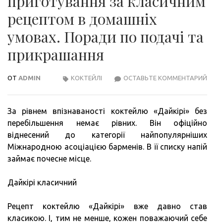
приготування за класичним
рецептом в домашніх
умовах. Поради по подачі та
прикрашання
ОТ
ADMIN
КОКТЕЙЛІ
ОСТАВЬТЕ КОММЕНТАРИЙ
КОК
ДАЙК
–
За рівнем впізнаваності коктейлю «Дайкірі» без
ПРИ
перебільшення немає рівних. Він офіційно
ЗА
віднесений до категорії найпопулярніших
КЛА
Міжнародною асоціацією барменів. В її списку напій
РЕЦ
займає почесне місце.
В
ДОМ
Дайкірі класичний
УМО
ПОР
Рецепт коктейлю «Дайкірі» вже давно став
ПО
класикою. І, тим не менше, кожен поважаючий себе
ПОД