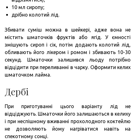
10 мл сиропу;
дрібно колотий лід.
Збивати суміш можна в шейкері, адже вона не
містить шматочків фруктів або ягід. У ємності
змішують сироп і сік, потім додають колотий лід,
обливають його лікером і ромом і збивають 10-30
секунд. Шматочки залишився льоду потрібно
відцідити при переливанні в чарку. Оформити келих
шматочком лайма.
Дербі
При приготуванні цього варіанту лід не
відціджують. Шматочки його залишаються в келиху
і при неспішному вживанні прохолодного коктейлю
не дозволяють йому нагріватися навіть на
спекотному сонці.