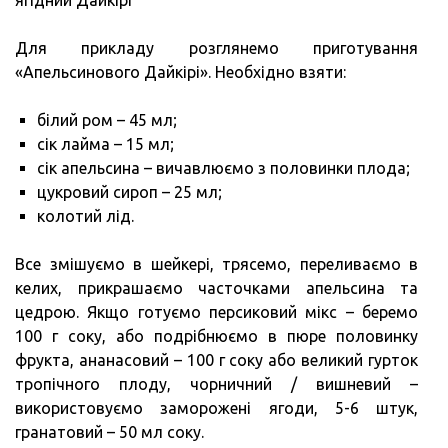
ягідний Дайкірі
Для прикладу розглянемо приготування
«Апельсинового Дайкірі». Необхідно взяти:
білий ром – 45 мл;
сік лайма – 15 мл;
сік апельсина – вичавлюємо з половинки плода;
цукровий сироп – 25 мл;
колотий лід.
Все змішуємо в шейкері, трясемо, переливаємо в
келих, прикрашаємо часточками апельсина та
цедрою. Якщо готуємо персиковий мікс – беремо
100 г соку, або подрібнюємо в пюре половинку
фрукта, ананасовий – 100 г соку або великий гурток
тропічного плоду, чорничний / вишневий –
використовуємо заморожені ягоди, 5-6 штук,
гранатовий – 50 мл соку.