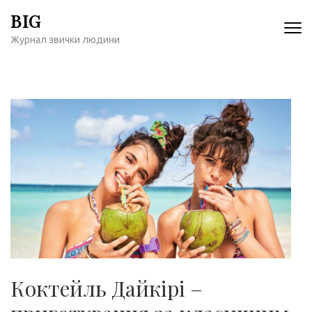
Перейти
BIG
к
Журнал звички людини
содержимому
(нажмите
Enter)
Коктейль Дайкірі –