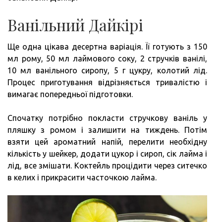
Ванільний Дайкірі
Ще одна цікава десертна варіація. Її готують з 150
мл рому, 50 мл лаймового соку, 2 стручків ванілі,
10 мл ванільного сиропу, 5 г цукру, колотий лід.
Процес приготування відрізняється тривалістю і
вимагає попередньої підготовки.
Спочатку потрібно покласти стручкову ваніль у
пляшку з ромом і залишити на тиждень. Потім
взяти цей ароматний напій, перелити необхідну
кількість у шейкер, додати цукор і сироп, сік лайма і
лід, все змішати. Коктейль процідити через ситечко
в келих і прикрасити часточкою лайма.