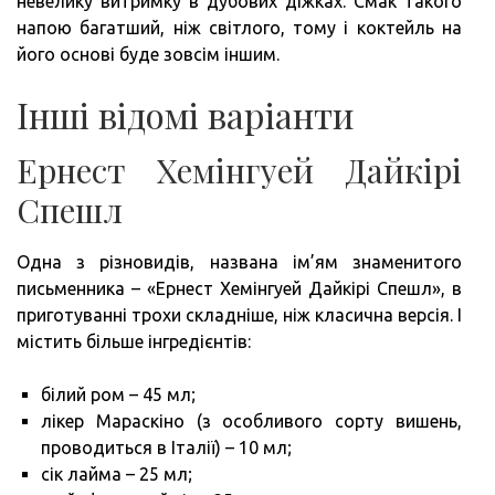
невелику витримку в дубових діжках. Смак такого
напою багатший, ніж світлого, тому і коктейль на
його основі буде зовсім іншим.
Інші відомі варіанти
Ернест Хемінгуей Дайкірі
Спешл
Одна з різновидів, названа ім’ям знаменитого
письменника – «Ернест Хемінгуей Дайкірі Спешл», в
приготуванні трохи складніше, ніж класична версія. І
містить більше інгредієнтів:
білий ром – 45 мл;
лікер Мараскіно (з особливого сорту вишень,
проводиться в Італії) – 10 мл;
сік лайма – 25 мл;