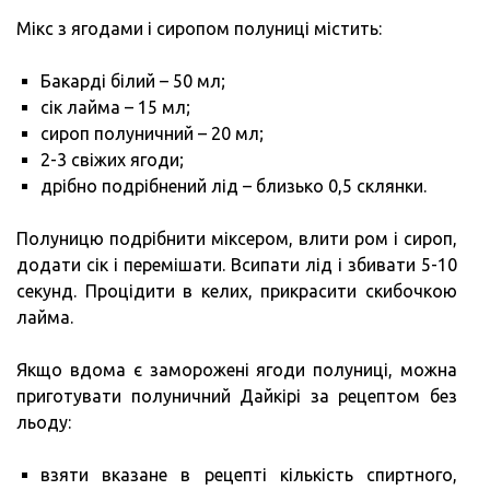
Мікс з ягодами і сиропом полуниці містить:
Бакарді білий – 50 мл;
сік лайма – 15 мл;
сироп полуничний – 20 мл;
2-3 свіжих ягоди;
дрібно подрібнений лід – близько 0,5 склянки.
Полуницю подрібнити міксером, влити ром і сироп,
додати сік і перемішати. Всипати лід і збивати 5-10
секунд. Процідити в келих, прикрасити скибочкою
лайма.
Якщо вдома є заморожені ягоди полуниці, можна
приготувати полуничний Дайкірі за рецептом без
льоду:
взяти вказане в рецепті кількість спиртного,