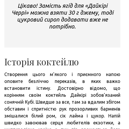
Цікаво! Замість ягід для «Дайкірі
Черрі» можна взяти 30 г джему, тоді
цукровий сироп додавати вже не
потрібно.
Історія коктейлю
Створення цього м’якого і приємного напою
оповите безліччю переказів, в яких важко
встановити істину. Достовірно відомо, що
корінням своїм коктейль Дайкірі зобов’язаний
сонячній Кубі. Швидше за все, там за вдалим збігом
обставин і спритністю рук прозорливих барменів
змішалися білий ром, сік лайма і цукор. Напій
швидко завоював серця любителів екзотики, а