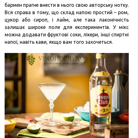
бармен прагне внести в нього свою авторську нотку.
ТА
Вся справа в тому, що склад напою простий – ром,
ПРИ
цукор або сироп, і лайм, але така лаконічність
залишає широке поле для експериментів. У мікс
можна додавати фруктові соки, лікери, інші спиртні
напої, навіть кави, якщо вам того захочеться.