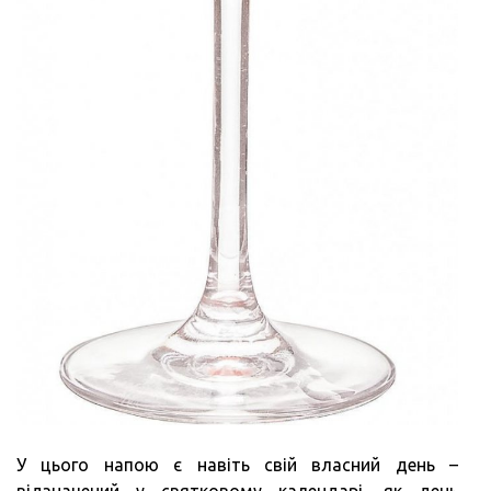
У цього напою є навіть свій власний день –
відзначений у святковому календарі, як день