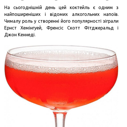
На сьогоднішній день цей коктейль є одним з
найпоширеніших і відомих алкогольних напоїв.
Чималу роль у створенні його популярності зіграли
Ернст Хемінгуей, Френсіс Скотт Фітджеральд і
Джон Кеннеді.