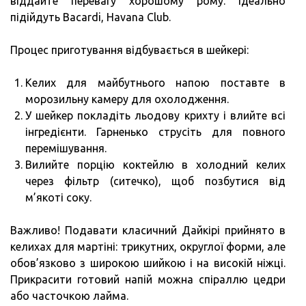
віддайте перевагу хорошому рому. Ідеально
підійдуть Bacardi, Havana Club.
Процес приготування відбувається в шейкері:
Келих для майбутнього напою поставте в
морозильну камеру для охолодження.
У шейкер покладіть льодову крихту і влийте всі
інгредієнти. Гарненько струсіть для повного
перемішування.
Вилийте порцію коктейлю в холодний келих
через фільтр (ситечко), щоб позбутися від
м’якоті соку.
Важливо! Подавати класичний Дайкірі прийнято в
келихах для мартіні: трикутних, округлої форми, але
обов’язково з широкою шийкою і на високій ніжці.
Прикрасити готовий напій можна спіраллю цедри
або часточкою лайма.