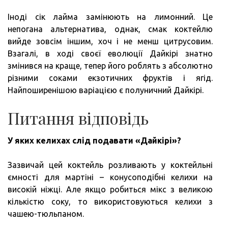
Іноді сік лайма замінюють на лимонний. Це
непогана альтернатива, однак, смак коктейлю
вийде зовсім іншим, хоч і не менш цитрусовим.
Взагалі, в ході своєї еволюції Дайкірі знатно
змінився на краще, тепер його роблять з абсолютно
різними соками екзотичних фруктів і ягід.
Найпоширенішою варіацією є полуничний Дайкірі.
Питання відповідь
У яких келихах слід подавати «Дайкірі»?
Зазвичай цей коктейль розливають у коктейльні
ємності для мартіні – конусоподібні келихи на
високій ніжці. Але якщо робиться мікс з великою
кількістю соку, то використовуються келихи з
чашею-тюльпаном.