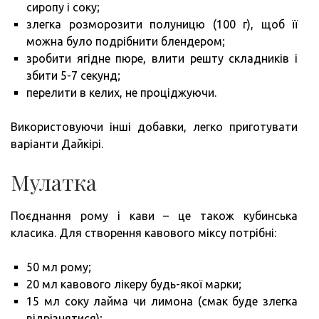
сиропу і соку;
злегка розморозити полуницю (100 г), щоб її
можна було подрібнити блендером;
зробити ягідне пюре, влити решту складників і
збити 5-7 секунд;
перелити в келих, не проціджуючи.
Використовуючи інші добавки, легко приготувати
варіанти Дайкірі.
Мулатка
Поєднання рому і кави – це також кубинська
класика. Для створення кавового міксу потрібні:
50 мл рому;
20 мл кавового лікеру будь-якої марки;
15 мл соку лайма чи лимона (смак буде злегка
відрізнятися);