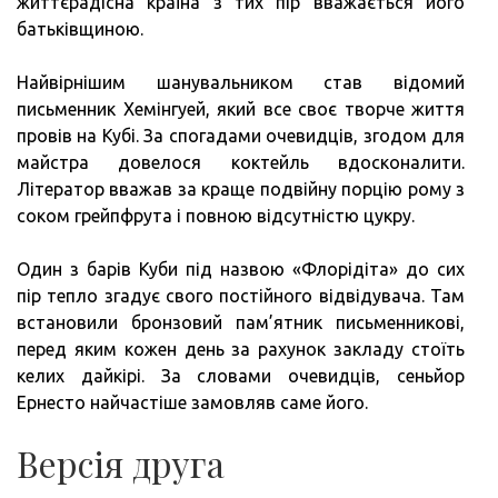
життєрадісна країна з тих пір вважається його
батьківщиною.
Найвірнішим шанувальником став відомий
письменник Хемінгуей, який все своє творче життя
провів на Кубі. За спогадами очевидців, згодом для
майстра довелося коктейль вдосконалити.
Літератор вважав за краще подвійну порцію рому з
соком грейпфрута і повною відсутністю цукру.
Один з барів Куби під назвою «Флорідіта» до сих
пір тепло згадує свого постійного відвідувача. Там
встановили бронзовий пам’ятник письменникові,
перед яким кожен день за рахунок закладу стоїть
келих дайкірі. За словами очевидців, сеньйор
Ернесто найчастіше замовляв саме його.
Версія друга