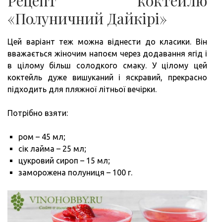
Рецепт коктейлю
«Полуничний Дайкірі»
Цей варіант теж можна віднести до класики. Він
вважається жіночим напоєм через додавання ягід і
в цілому більш солодкого смаку. У цілому цей
коктейль дуже вишуканий і яскравий, прекрасно
підходить для пляжної літньої вечірки.
Потрібно взяти:
ром – 45 мл;
сік лайма – 25 мл;
цукровий сироп – 15 мл;
заморожена полуниця – 100 г.