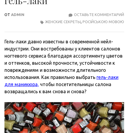
гель-лаки
ОТ
ADMIN
ОСТАВЬТЕ КОММЕНТАРИЙ
КАК
ЖЕНСКИЕ СЕКРЕТЫ
,
РОСІЙСЬКОЮ МОВОЮ
ПРА
ВЫБ
ГЕЛЬ
Гель-лаки давно известны в современной нейл-
ЛАК
индустрии. Они востребованы у клиентов салонов
ногтевого сервиса благодаря ассортименту цветов
и оттенков, высокой прочности, устойчивости к
повреждениям и возможности длительного
использования. Как правильно выбрать
гель-лаки
для маникюра,
чтобы посетительницы салона
возвращались к вам снова и снова?