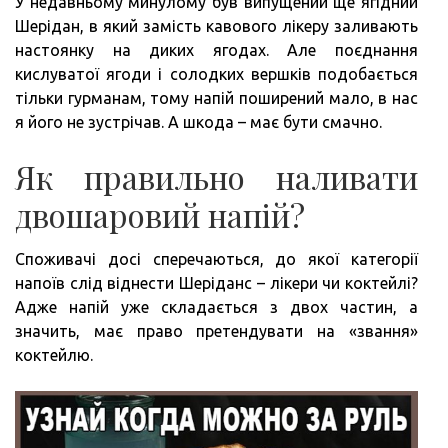
У недавньому минулому був випущений ще ягідний
Шерідан, в який замість кавового лікеру заливають
настоянку на диких ягодах. Але поєднання
кислуватої ягоди і солодких вершків подобається
тільки гурманам, тому напій поширений мало, в нас
я його не зустрічав. А шкода – має бути смачно.
Як правильно наливати
двошаровий напій?
Споживачі досі сперечаються, до якої категорії
напоїв слід віднести Шеріданс – лікери чи коктейлі?
Адже напій уже складається з двох частин, а
значить, має право претендувати на «звання»
коктейлю.