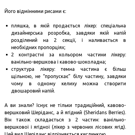
Його відмінними рисами є:
пляшка, в якій продається лікер: спеціальна
дизайнерська розробка, завдяки якій напій
розділений на 2 секції, і наливається в
необхідних пропорціях;
2 контрастні за кольором частини лікеру:
ванільно-вершкова і кавово-шоколадна;
структура лікеру: темна частина є більш
щільною, не “пропускає” білу частину, завдяки
чому в одному келиху можна створити
двошаровий напій.
А ви знали? Існує не тільки традиційний, кавово-
вершковий Шеріданс, а й ягідний (Sheridans Berries).
Він також складається з 2 частин: ванільно-
вершкової і ягідної (лікер з червоних лісових ягід).
Цей вид Шеріданс відрізняється кислинкою.