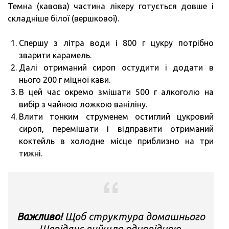
Темна (кавова) частина лікеру готується довше і
складніше білої (вершкової).
Спершу з літра води і 800 г цукру потрібно
зварити карамель.
Далі отриманий сироп остудити і додати в
нього 200 г міцної кави.
В цей час окремо змішати 500 г алкоголю на
вибір з чайною ложкою ваніліну.
Влити тонким струменем остиглий цукровий
сироп, перемішати і відправити отриманий
коктейль в холодне місце приблизно на три
тижні.
Важливо!
Щоб структура домашнього
Шеріданс вийшла однорідною,