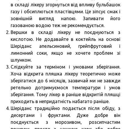
в складі лікеру згорнуться від впливу бульбашок
газу і обсиплються пластівцями. Це зіпсує смак і
зовнішній вигляд напою. Запивати його
газованою водою теж не рекомендується.
Вершки в складі лікеру не поєднуються з
кислотою. Не додавайте в коктейль на основі
Шеріданс апельсиновий, грейпфрутовий і
лимонний соки, якщо не хочете проблем зі
шлунком.
Слідкуйте за терміном і умовами зберігання.
Хоча відкрита пляшка лікеру теоретично може
зберігатися до 6 місяців, зазвичай ми не завжди
ретельно дотримуємося температури і умов
зберігання. Тому лікер в раніше відкритій пляшці
приходить в непридатність набагато раніше.
Шеріданс традиційно подається після обіду, з
десертами і фруктами. Дуже добре він
поєднується з морозивом, розсипчастим