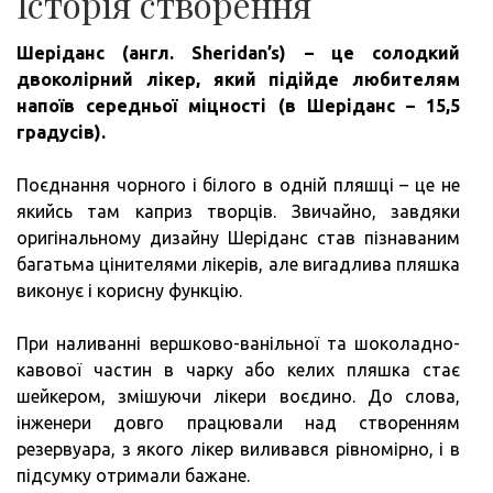
Історія створення
Шеріданс (англ. Sheridan’s) – це солодкий
двоколірний лікер, який підійде любителям
напоїв середньої міцності (в Шеріданс – 15,5
градусів).
Поєднання чорного і білого в одній пляшці – це не
якийсь там каприз творців. Звичайно, завдяки
оригінальному дизайну Шеріданс став пізнаваним
багатьма цінителями лікерів, але вигадлива пляшка
виконує і корисну функцію.
При наливанні вершково-ванільної та шоколадно-
кавової частин в чарку або келих пляшка стає
шейкером, змішуючи лікери воєдино. До слова,
інженери довго працювали над створенням
резервуара, з якого лікер виливався рівномірно, і в
підсумку отримали бажане.