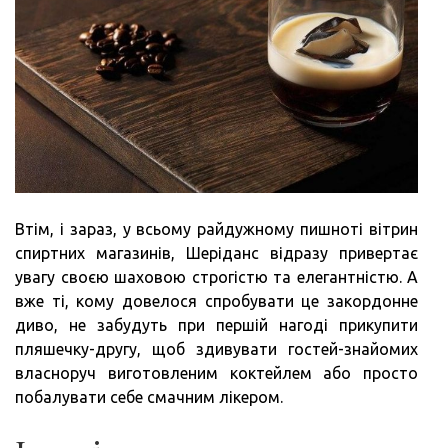
Втім, і зараз, у всьому райдужному пишноті вітрин
спиртних магазинів, Шеріданс відразу привертає
увагу своєю шаховою строгістю та елегантністю. А
вже ті, кому довелося спробувати це закордонне
диво, не забудуть при першій нагоді прикупити
пляшечку-другу, щоб здивувати гостей-знайомих
власноруч виготовленим коктейлем або просто
побалувати себе смачним лікером.