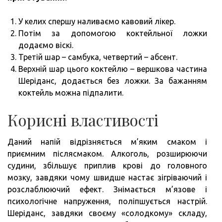
У келих спершу наливаємо кавовий лікер.
Потім за допомогою коктейльної ложки
додаємо віскі.
Третій шар – самбука, четвертий – абсент.
Верхній шар цього коктейлю – вершкова частина
Шеріданс, додається без ложки. За бажанням
коктейль можна підпалити.
Корисні властивості
Даний напій відрізняється м’яким смаком і
приємним післясмаком. Алкоголь, розширюючи
судини, збільшує приплив крові до головного
мозку, завдяки чому швидше настає зігріваючий і
розслаблюючий ефект. Знімається м’язове і
психологічне напруження, поліпшується настрій.
Шеріданс, завдяки своєму «солодкому» складу,