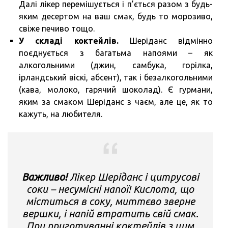
Далі лікер перемішується і п’ється разом з будь-
яким десертом на ваш смак, будь то морозиво,
свіже печиво тощо.
У складі коктейлів.
Шеріданс відмінно
поєднується з багатьма напоями – як
алкогольними (джин, самбука, горілка,
ірландський віскі, абсент), так і безалкогольними
(кава, молоко, гарячий шоколад). Є гурмани,
яким за смаком Шеріданс з чаєм, але це, як то
кажуть, на любителя.
Важливо!
Лікер Шеріданс і цитрусові
соки – несумісні напої! Кислота, що
міститься в соку, миттєво зверне
вершки, і напій втратить свій смак.
При приготуванні коктейлів з цим