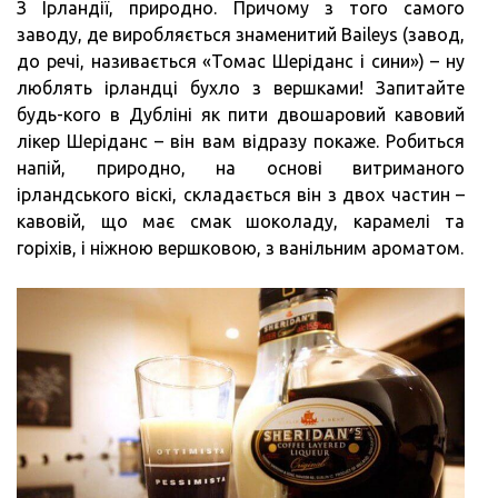
З Ірландії, природно. Причому з того самого
заводу, де виробляється знаменитий Baileys (завод,
до речі, називається «Томас Шеріданс і сини») – ну
люблять ірландці бухло з вершками! Запитайте
будь-кого в Дубліні як пити двошаровий кавовий
лікер Шеріданс – він вам відразу покаже. Робиться
напій, природно, на основі витриманого
ірландського віскі, складається він з двох частин –
кавовій, що має смак шоколаду, карамелі та
горіхів, і ніжною вершковою, з ванільним ароматом.