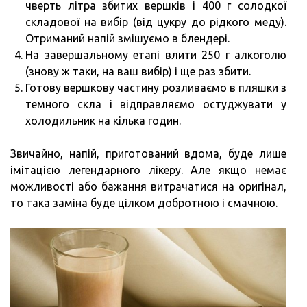
чверть літра збитих вершків і 400 г солодкої
складової на вибір (від цукру до рідкого меду).
Отриманий напій змішуємо в блендері.
На завершальному етапі влити 250 г алкоголю
(знову ж таки, на ваш вибір) і ще раз збити.
Готову вершкову частину розливаємо в пляшки з
темного скла і відправляємо остуджувати у
холодильник на кілька годин.
Звичайно, напій, приготований вдома, буде лише
імітацією легендарного лікеру. Але якщо немає
можливості або бажання витрачатися на оригінал,
то така заміна буде цілком добротною і смачною.