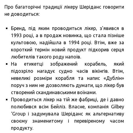
Про багаторічні традиції лікеру Шеріданс говорити
не доводиться:
Бренд, під яким проводиться лікер, з’явився в
1993 році, а в продаж новинка, що стала пізніше
культовою, надійшла в 1994 році. Втім, вже за
короткий термін новий продукт підкорив серця
любителів такого роду напоїв.
На етикетці зображений корабель, який
підозріло нагадує судно часів вікінгів. Втім,
невеликі розміри корабля та напис «Дублін»
поруч з ним не дозволяють думати, що лікер був
створений скандинавськими воїнами.
Проводиться лікер на тій же фабриці, де і давно
полюбився всім Бейліз. Власне, компанія Gilbey
‘Group і задумувала Шеріданс як альтернативу
своєму знаменитому і перевіреному часом
продукту.