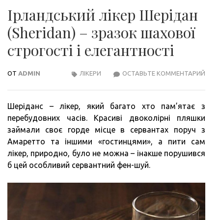
Ірландський лікер Шерідан
(Sheridan) – зразок шахової
строгості і елегантності
ОТ
ADMIN
ЛІКЕРИ
ОСТАВЬТЕ КОММЕНТАРИЙ
ІРЛ
ЛІКЕ
ШЕР
Шеріданс – лікер, який багато хто пам’ятає з
(SHE
перебудовних часів. Красиві двоколірні пляшки
–
займали своє горде місце в сервантах поруч з
ЗРА
Амаретто та іншими «гостинцями», а пити сам
ШАХ
лікер, природно, було не можна – інакше порушився
СТР
б цей особливий сервантний фен-шуй.
І
ЕЛЕ