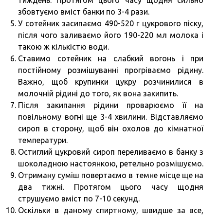
тиждень. Протягом цього часу щодня сильно
збовтуємо вміст банки по 3-4 рази.
У сотейник засипаємо 490-520 г цукрового піску,
після чого заливаємо його 190-220 мл молока і
такою ж кількістю води.
Ставимо сотейник на слабкий вогонь і при
постійному розмішуванні прогріваємо рідину.
Важно, щоб крупинки цукру розчинилися в
молочній рідині до того, як вона закипить.
Після закипання рідини проварюємо її на
повільному вогні ще 3-4 хвилини. Відставляємо
сироп в сторону, щоб він охолов до кімнатної
температури.
Остиглий цукровий сироп переливаємо в банку з
шоколадною настоянкою, ретельно розмішуємо.
Отриману суміш повертаємо в темне місце ще на
два тижні. Протягом цього часу щодня
струшуємо вміст по 7-10 секунд.
Оскільки в даному спиртному, швидше за все,