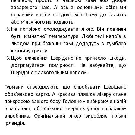
печивом, просто з чашкою кави або добре
завареного чаю. А ось з основними обідніми
стравами він не поєднується. Тому до салатів
або м’ясу його не подають.
Не потрібно охолоджувати лікер. Він повинен
бути кімнатної температури. Любителі напоїв з
льодом при бажанні самі додадуть в тумблер
крижану крихту.
Щоб вживання Шеріданс не принесло шкоди,
дотримуйтеся помірності. Не забувайте, що
Шеріданс є алкогольним напоєм.
Гурмани стверджують, що спробувати Шеріданс
обов’язково варто. А красива пляшка лікеру стане
прикрасою вашого бару. Головне – вибираючи напій
в магазині, обов’язково зверніть увагу на країну-
виробника. Оригінальний лікер виробляє тільки
Ірландія.