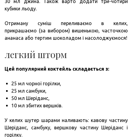
30 мл джина. Також варто додати три-чотири
кубики льоду.
Отриману суміш переливаємо в келих,
прикрашаємо (за вибором) вишенькою, часточкою
ананаса або тертим шоколадом і насолоджуємося!
легкий шторм
Цей популярний коктейль складається з:
25 мл чорної горілки,
25 мл самбуки,
50 мл Шеріданс,
10 мл збитих вершків.
У келих шутер шарами наливають: кавову частину
Шеріданс, самбуку, вершкову частину Шеріданс і
горілку.