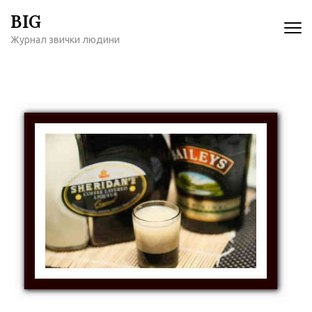
Перейти
BIG
к
Журнал звички людини
содержимому
(нажмите
Enter)