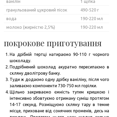
ванілін
1 щіпка
гранульований цукровий пісок
490-520 г
вода
190-220 мл
молоко (жирністю 2,5%)
190-220 мл
покрокове приготування
На дрібній тертці натираємо 90-110 г чорного
шоколаду.
Подрібнений шоколад акуратно пересипаємо в
скляну дволітрову банку.
Туди ж додаємо одну дрібку ваніліну, після чого
заливаємо компоненти 730-750 мл горілки.
Щільно закриваємо ємність тугим кришкою і
інтенсивно збовтуємо отриману суміш протягом
14-17 секунд. Розміщуємо скляну тару в темне
місце, приховане від сонячних променів, десь на