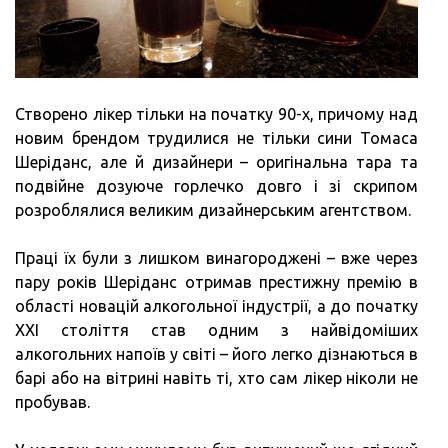
Створено лікер тільки на початку 90-х, причому над
новим брендом трудилися не тільки сини Томаса
Шеріданс, але й дизайнери – оригінальна тара та
подвійне дозуюче горлечко довго і зі скрипом
розроблялися великим дизайнерським агентством.
Праці їх були з лишком винагороджені – вже через
пару років Шеріданс отримав престижну премію в
області новацій алкогольної індустрії, а до початку
XXI століття став одним з найвідоміших
алкогольних напоїв у світі – його легко дізнаються в
барі або на вітрині навіть ті, хто сам лікер ніколи не
пробував.