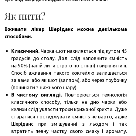
Як пити?
Вживати лікер Шеріданс можна декількома
способами.
Класичний.
Чарка-шот нахиляється під кутом 45
градусів до столу. Далі слід наповнити ємність
на 90% (напій лити строго по стінці) і вирівняти її.
Спосіб вживання такого коктейлю залишається
за вами: або як шот (залпом), або через трубочку
(починати з нижнього шару).
В чистому вигляді.
Повторюється технологія
класичного способу, тільки на дно чарки або
келихи слід укласти трохи крижаної крихти. Дуже
старатися і остуджувати ємність не варто, адже
Шеріданс при змішуванні з льодом і так
втратить певну частку свого смаку і аромату.