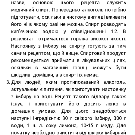
назви, основою цього рецепта служить
медичний спирт. Попередньо алкоголь потрібно
підготувати, оскільки в чистому вигляді вживати
його ні в якому разі не можна. Спирт розводять
кип’яченою водою у співвідношенні 1:2. В
результаті отримається горілка високої якості.
Настоянку з імбиру на спирту готують за тим
самим рецептом, що й вище. Спиртовий продукт
рекомендується приймати в лікувальних цілях,
оскільки в магазинній горілці можуть бути
шкідливі домішки, а в спирті їх немає.
Для людей, яким протипоказаний алкоголь,
актуальним є питання, як приготувати настоянку
з імбиру на воді. Рецепт такого відвару також
існує, і приготувати його досить легко в
домашніх умовах. Для цього знадобляться
наступні інгредієнти: 30 г свіжого імбиру, 300 г
води, 1 ч. л. соку лимона, 10-15 г меду. Для
початку необхідно очистити від шкірки імбирний