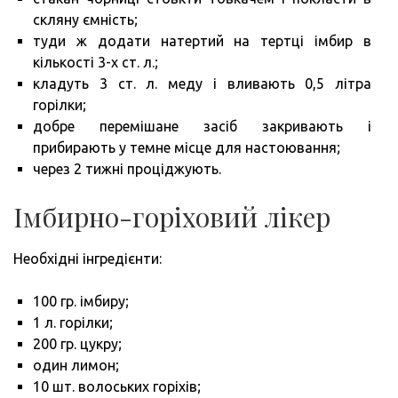
скляну ємність;
туди ж додати натертий на тертці імбир в
кількості 3-х ст. л.;
кладуть 3 ст. л. меду і вливають 0,5 літра
горілки;
добре перемішане засіб закривають і
прибирають у темне місце для настоювання;
через 2 тижні проціджують.
Імбирно-горіховий лікер
Необхідні інгредієнти:
100 гр. імбиру;
1 л. горілки;
200 гр. цукру;
один лимон;
10 шт. волоських горіхів;