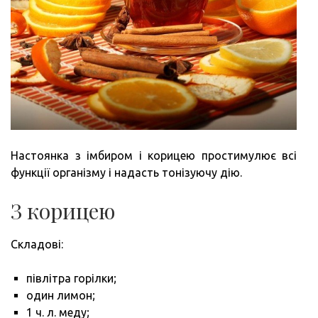
Настоянка з імбиром і корицею простимулює всі
функції організму і надасть тонізуючу дію.
З корицею
Складові:
півлітра горілки;
один лимон;
1 ч. л. меду;