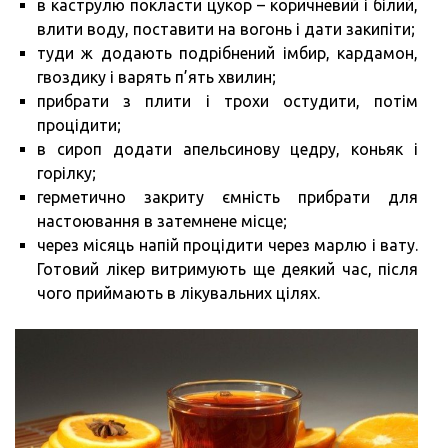
в каструлю покласти цукор – коричневий і білий,
влити воду, поставити на вогонь і дати закипіти;
туди ж додають подрібнений імбир, кардамон,
гвоздику і варять п’ять хвилин;
прибрати з плити і трохи остудити, потім
процідити;
в сироп додати апельсинову цедру, коньяк і
горілку;
герметично закриту ємність прибрати для
настоювання в затемнене місце;
через місяць напій процідити через марлю і вату.
Готовий лікер витримують ще деякий час, після
чого приймають в лікувальних цілях.