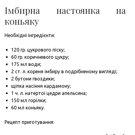
Імбирна настоянка на
коньяку
Необхідні інгредієнти:
120 гр. цукрового піску;
60 гр. коричневого цукру;
175 мл води;
2 ст. л. кореня імбиру в подрібненому вигляді;
2 бутони гвоздики;
щіпка насіння кардамону;
1 ч. л. натертої цедри апельсина;
150 мл горілки;
60 мл коньяку.
Рецепт приготування: