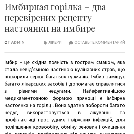
Имбирная горілка – два
перевірених рецепту
настоянки на имбире
ОТ
ADMIN
ЛІКЕРИ
ОСТАВЬТЕ КОММЕНТАРИЙ
ИМБ
ГОР
–
Імбир – це східна пряність з гострим смаком, яка
ДВА
стала невід’ємною частиною кулінарних страв, що
ПЕР
підкорили серця багатьох гурманів. Імбир заміщує
РЕЦ
багато лікарських засобів і допомагає справлятися
НАС
з різними недугами. Найефективнішою
НА
медикаментозною формою прянощі є імбирна
ИМБ
настоянка на горілці. Вона здатна побороти багато
недуг, використовується в лікуванні та
профілактиці простудних і вірусних інфекцій, для
поліпшення кровообігу, обміну речовин і очищення
від токсинів, позбавлення від кашлю, шлункових