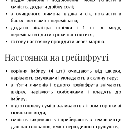
ємність, додати дрібку солі;
з очищеного лимона віджати сік, покласти в
банку і весь вміст перемішати;
додати півлітра горілки і 1 ст. л. меду,
перемішати і дати трохи настоятися;
готову настоянку процідити через марлю.
Настоянка на грейпфруті
коріння імбиру (4 шт.) очищають від шкірки,
нарізають смужками і укладають в скляну тару;
з п’яти лимонів і одного грейпфрута знімають
шкірку, нарізують скибочками і кладуть до
імбиру;
підготовлену суміш заливають літром горілки зі
склянкою води;
ємність закривають і прибирають в темне місце
для настоювання, вміст періодично струшують;