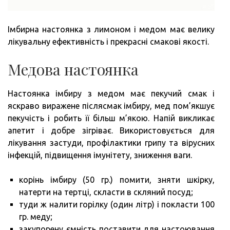
Імбирна настоянка з лимоном і медом має велику
лікувальну ефективність і прекрасні смакові якості.
Медова настоянка
Настоянка імбиру з медом має пекучий смак і
яскраво виражене післясмак імбиру, мед пом’якшує
пекучість і робить її більш м’якою. Напій викликає
апетит і добре зігріває. Використовується для
лікування застуди, профілактики грипу та вірусних
інфекцій, підвищення імунітету, зниження ваги.
корінь імбиру (50 гр.) помити, зняти шкірку,
натерти на тертці, скласти в скляний посуд;
туди ж налити горілку (один літр) і покласти 100
гр. меду;
закупорену ємність поставити для настоювання