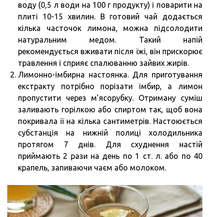
воду (0,5 л води на 100 г продукту) і поварити на
плиті 10-15 хвилин. В готовий чай додається
кілька часточок лимона, можна підсолодити
натуральним медом. Такий напій
рекомендується вживати після їжі, він прискорює
травлення і сприяє спалюванню зайвих жирів.
Лимонно-імбирна настоянка. Для приготування
екстракту потрібно порізати імбир, а лимон
пропустити через м’ясорубку. Отриману суміш
заливають горілкою або спиртом так, щоб вона
покривала її на кілька сантиметрів. Настоюється
субстанція на нижній полиці холодильника
протягом 7 днів. Для схуднення настій
приймають 2 рази на день по 1 ст. л. або по 40
крапель, запиваючи чаєм або молоком.