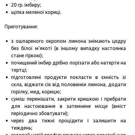
20 гр. імбиру;
щіпка меленої кориці.
Приготування:
з ошпареного окропом лимона знімають цедру
без білої м’якоті (в іншому випадку настоянка
стане гіркою);
почищений імбир дрібно порізати або натерти на
тертці;
підготовлені продукти покласти в ємність зі
скла, віджати сік від половинки лимона, додати
горілку, мед, корицю;
суміш перемішати, закрити кришкою і прибрати
для настоювання в затемнене місце (вміст
періодично збовтувати);
через два тижні процідити і залишити на
тиждень;
готовий напій профільтрувати через товстий шар