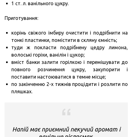
1 ст. л. ванільного цукру.
Приготування:
корінь свіжого імбиру очистити і подрібнити на
тонкі пластинки, помістити в скляну ємність;
туди ж покласти подрібнену цедру лимона,
волоські горіхи, ванілін і цукор;
вміст банки залити горілкою і перемішувати до
повного розчинення цукру, закупорити і
поставити настоюватися в темне місце;
по закінченню 2-х тижнів процідити і розлити по
пляшках.
Напій має приємний пекучий аромат і
ванільне післясмак.