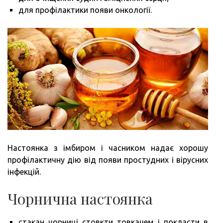
для профілактики появи онкології.
Настоянка з імбиром і часником надає хорошу
профілактичну дію від появи простудних і вірусних
інфекцій.
Чорнична настоянка
стакан чорниці стовкти товкачем і покласти в