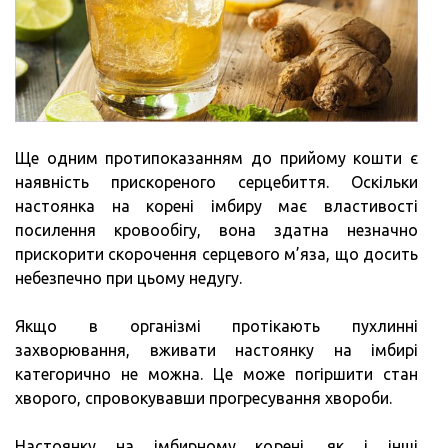
Ще одним протипоказанням до прийому кошти є
наявність прискореного серцебиття. Оскільки
настоянка на корені імбиру має властивості
посилення кровообігу, вона здатна незначно
прискорити скорочення серцевого м’яза, що досить
небезпечно при цьому недугу.
Якщо в організмі протікають пухлинні
захворювання, вживати настоянку на імбирі
категорично не можна. Це може погіршити стан
хворого, спровокувавши прогресування хвороби.
Настоянку на імбирному корені, як і інші