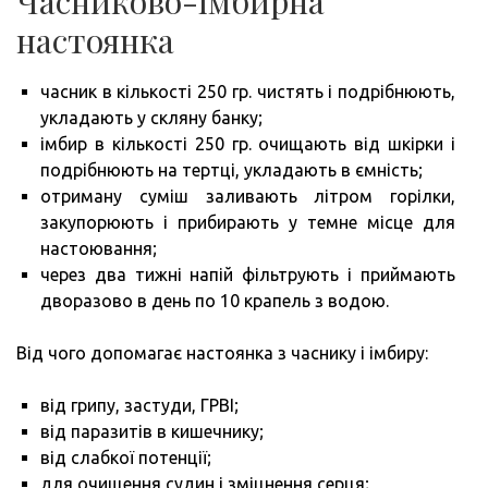
Часниково-імбирна
настоянка
часник в кількості 250 гр. чистять і подрібнюють,
укладають у скляну банку;
імбир в кількості 250 гр. очищають від шкірки і
подрібнюють на тертці, укладають в ємність;
отриману суміш заливають літром горілки,
закупорюють і прибирають у темне місце для
настоювання;
через два тижні напій фільтрують і приймають
дворазово в день по 10 крапель з водою.
Від чого допомагає настоянка з часнику і імбиру:
від грипу, застуди, ГРВІ;
від паразитів в кишечнику;
від слабкої потенції;
для очищення судин і зміцнення серця;