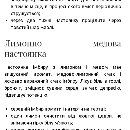
в темне місце, в процесі якого вміст періодично
струшується;
через два тижні настоянку процідити через
товстий шар марлі.
Лимонно – медова
настоянка
Настоянка імбиру з лимоном і медом має
вишуканий аромат, медово-лимонний смак і
яскраво виражений смак імбиру. Лікує біль в горлі,
бронхіт, зміцнює судини серця, знімає депресію,
підвищує потенцію.
середній імбир помити і натерти на тертці;
один лимон очистити від жовтої цедри, не
знімаючи гірку білу м’якоть;
цедру лимона і подрібнений імбир укласти в