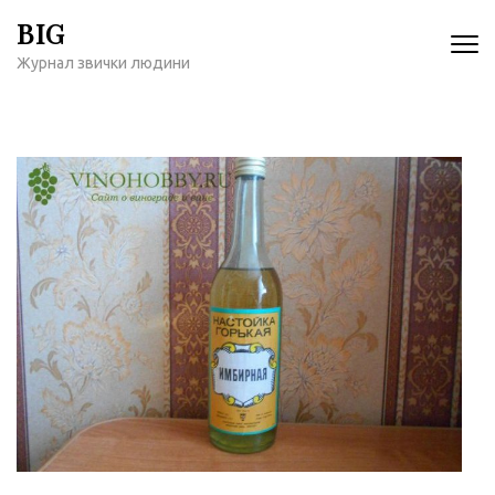
Перейти
BIG
к
Журнал звички людини
содержимому
(нажмите
Enter)