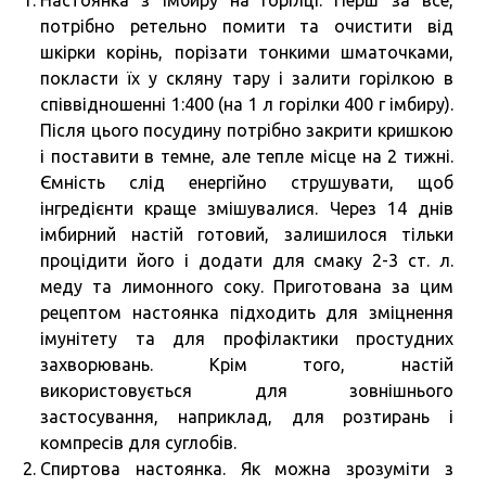
потрібно ретельно помити та очистити від
шкірки корінь, порізати тонкими шматочками,
покласти їх у скляну тару і залити горілкою в
співвідношенні 1:400 (на 1 л горілки 400 г імбиру).
Після цього посудину потрібно закрити кришкою
і поставити в темне, але тепле місце на 2 тижні.
Ємність слід енергійно струшувати, щоб
інгредієнти краще змішувалися. Через 14 днів
імбирний настій готовий, залишилося тільки
процідити його і додати для смаку 2-3 ст. л.
меду та лимонного соку. Приготована за цим
рецептом настоянка підходить для зміцнення
імунітету та для профілактики простудних
захворювань. Крім того, настій
використовується для зовнішнього
застосування, наприклад, для розтирань і
компресів для суглобів.
Спиртова настоянка. Як можна зрозуміти з