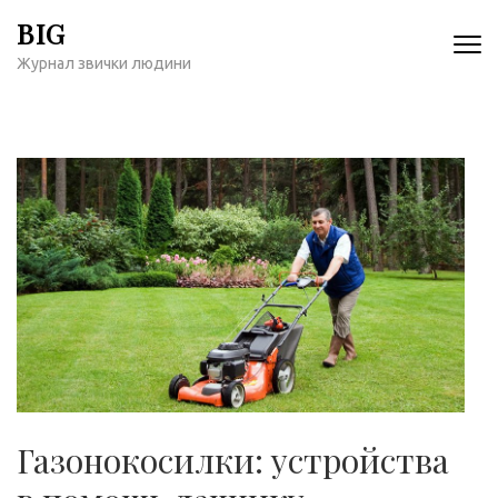
Перейти
BIG
к
Журнал звички людини
содержимому
(нажмите
Enter)
Газонокосилки: устройства