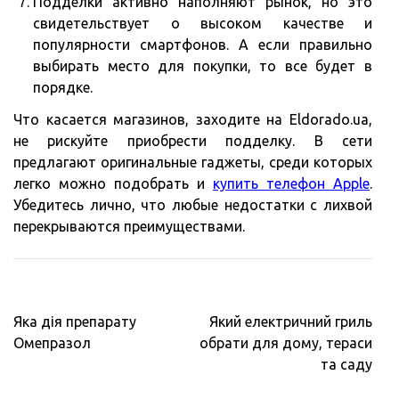
Подделки активно наполняют рынок, но это
свидетельствует о высоком качестве и
популярности смартфонов. А если правильно
выбирать место для покупки, то все будет в
порядке.
Что касается магазинов, заходите на Eldorado.ua,
не рискуйте приобрести подделку. В сети
предлагают оригинальные гаджеты, среди которых
легко можно подобрать и
купить телефон Apple
.
Убедитесь лично, что любые недостатки с лихвой
перекрываются преимуществами.
Навигация
Яка дія препарату
Який електричний гриль
по
Омепразол
обрати для дому, тераси
записям
та саду