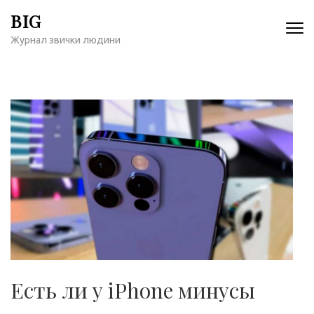
Перейти
BIG
к
Журнал звички людини
содержимому
(нажмите
Enter)
Есть ли у iPhone минусы