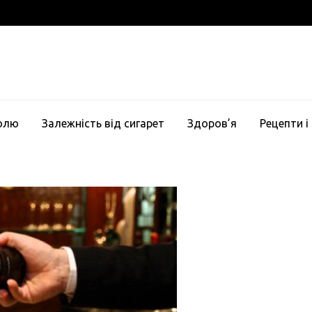
голю
Залежність від сигарет
Здоров’я
Рецепти і