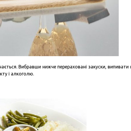
учається. Вибравши нижче перераховані закуски, випивати
кту і алкоголю.