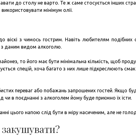
давати до столу не варто. Те ж саме стосується інших страв
 використовувати мінімум олії.
о віскі з чимось гострим. Навіть любителям подібних 
 з даним видом алкоголю.
айонез, то його має бути мінімальна кількість, щоб проду
ується спецій, хоча багато з них лише підкреслюють смак в
бистих переваг або побажань запрошених гостей. Якщо буд
 чи в поєднанні з алкоголем йому буде приємно їх їсти.
нні цього напою слід бути в міру насиченим, але не голо
 закушувати?