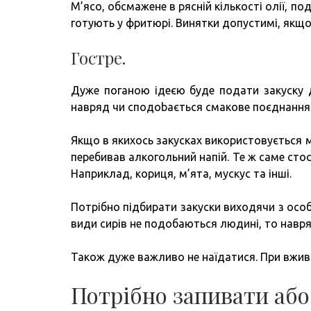
М’ясо, обсмажене в рясній кількості олії, по
готують у фритюрі. Винятки допустимі, якщо
Гостре.
Дуже поганою ідеєю буде подати закуску д
навряд чи сподobaється смаковe поєднання
Якщо в якихось закусках використовується м
перебивав алкогольний напій. Те ж саме стос
Наприклад, кориця, м’ята, мускус та інші.
Потрібно підбирати закуски виходячи з осо
види сирів не подобаються людині, то навряд
Також дуже важливо не наїдатися. При вжива
Потрібно запивати або