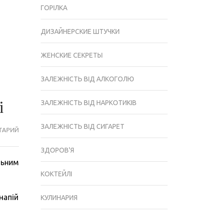
ГОРІЛКА
ДИЗАЙНЕРСКИЕ ШТУЧКИ
ЖЕНСКИЕ СЕКРЕТЫ
ЗАЛЕЖНІСТЬ ВІД АЛКОГОЛЮ
і
ЗАЛЕЖНІСТЬ ВІД НАРКОТИКІВ
ЗАЛЕЖНІСТЬ ВІД СИГАРЕТ
ТАРИЙ
ДЛЯ
СПРАВЖНІХ
ЗДОРОВ'Я
ГУРМАНІВ:
льним
ТОП-5
КОКТЕЙЛІ
КРАЩИХ
ЗАКУСОК
напій
КУЛИНАРИЯ
ПІД
ВІСКІ