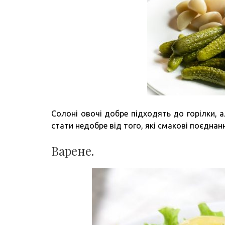
Солоні овочі добре підходять до горілки, а
стати недобре від того, які смакові поєдна
Варене.