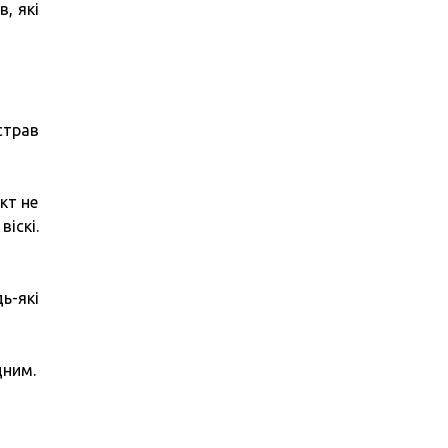
, які
страв
кт не
іскі.
ь-які
дним.